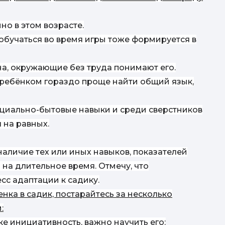
о
к
над
но в этом возрасте.
е обучаться во время игры тоже формируется в
на, окружающие без труда понимают его.
otz
i
м ребёнком гораздо проще найти общий язык,
социально-бытовые навыки и среди сверстников
 на равных.
h
 наличие тех или иных навыков, показателей
на длительное время. Отмечу, что
сс адаптации к садику.
по
нка в садик, постарайтесь за несколько
:
е инициативность, важно научить его: