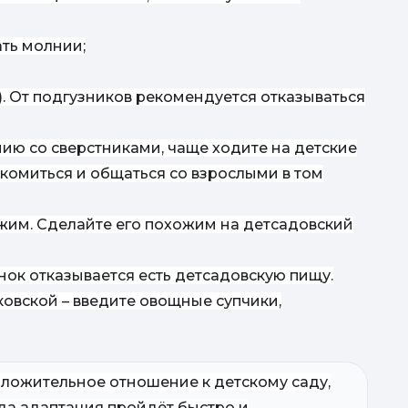
ать молнии;
к). От подгузников рекомендуется отказываться
ию со сверстниками, чаще ходите на детские
акомиться и общаться со взрослыми в том
ж
им. Сделайте его похожим на детсадовский
Т
ТЕБЕ: 
ёнок отказывается есть детсадовскую пищу.
овской – введите овощные супчики,
оложительное отношение к детскому саду,
о
гда адаптация пройдёт быстро и