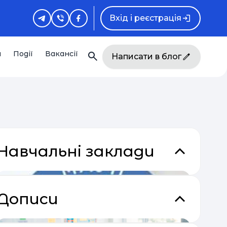
Вхід і реєстрація
и
Події
Вакансії
Написати в блог
Навчальні заклади
Дописи
кладки