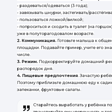
- раздеваться/одеваться (3 года);
- завязывать шнурки, застегивать/расстёгив
- пользоваться ложкой/вилкой;
- попроситься и сходить в туалет (на горшо
уже в полуторагодовалом возрасте.
2. Коммуникация.
Готовьте малыша к общен
площадки. Подавайте пример, учите его зн
числе.
3. Режим.
Подкорректируйте домашний реж
распорядок дня.
4. Пищевые предпочтения
. Зачастую реб
Поэтому приблизьте домашнюю еду к садик
запеканки, фруктовые салаты.
Старайтесь выработать у ребёнка п
транслируйте ему уверенность и то