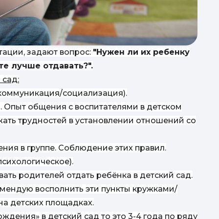
тации, задают вопрос:
"Нужен ли их ребенку
те лучше отдавать?".
 сад:
кол
(коммуникация/социализация).
. Опыт общения с воспитателями в детском
жать трудностей в установлении отношений со
с
ия в группе. Соблюдение этих правил.
психологическое).
вать родителей отдать ребёнка в детский сад.
екомендую восполнить эти пункты кружками/
на детских площадках.
ждения» в детский сад то это 3-4 года по ряду