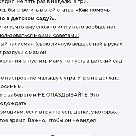
лдня, не пять раз в неделю, а три.
ь бы ответить в этой статье:
«Как помочь
п
 в детском саду?».
етили, что ему сложно или у него вообще нет
н
пользоваться моими советами:
ый талисман (свою личную вещь), с ней в руках
т разлуки с мамой.
желания отпустить маму, то пусть в детский сад
е настроение малышу с утра. Утро не должно
носимым.
ы его заберёте и НЕ ОПАЗДЫВАЙТЕ. Это
подождать.
моциям, если в группе есть детки, у которых
гое время. Важно, чтобы он не видел