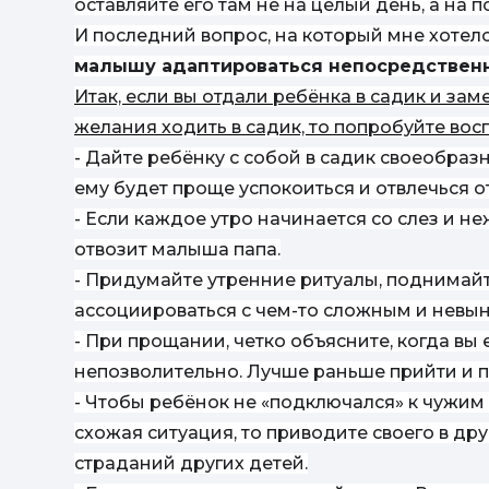
оставляйте его там не на целый день, а на по
И последний вопрос, на который мне хотелос
малышу адаптироваться непосредственно
Итак, если вы отдали ребёнка в садик и зам
желания ходить в садик, то попробуйте вос
- Дайте ребёнку с собой в садик своеобразн
ему будет проще успокоиться и отвлечься о
- Если каждое утро начинается со слез и не
отвозит малыша папа.
- Придумайте утренние ритуалы, поднимайт
ассоциироваться с чем-то сложным и невы
- При прощании, четко объясните, когда в
непозволительно. Лучше раньше прийти и 
- Чтобы ребёнок не «подключался» к чужим э
схожая ситуация, то приводите своего в дру
страданий других детей.