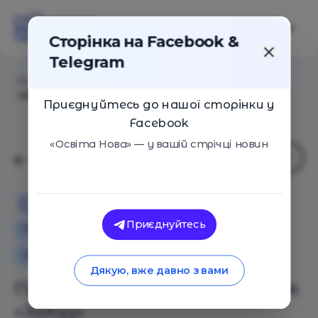
Сторінка на Facebook &
Telegram
Головна
/
Статті
/
Прийом критичного мислення
«ЗаХіД»
Приєднуйтесь до нашої сторінки у
Facebook
«Освіта Нова» — у вашій стрічці новин
Освіта Нова
Приєднуйтесь
Поради
Оглядові статті
Навчальні матеріали
Дякую, вже давно з вами
Прийом критичного мислення
«ЗаХіД»