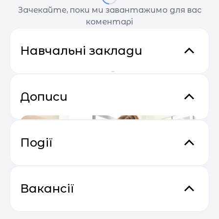
Зачекайте, поки ми завантажимо для вас
коментарі
Навчальні заклади
Дописи
Події
Відеокурс від SendPulse “Email
04.05
Маркетинг”
Вакансії
54% українських підлітків
Викладач програмування та