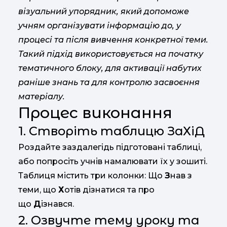
візуальний упорядник, який допоможе
учням організувати інформацію до, у
процесі та після вивчення конкретної теми.
Такий підхід використовується на початку
тематичного блоку, для активації набутих
раніше знань та для контролю засвоєння
матеріалу.
Процес виконання
1. Створіть таблицю ЗаХіД
Роздайте заздалегідь підготовані таблиці,
або попросіть учнів намалювати їх у зошиті.
Таблиця містить три колонки: Що
З
нав з
теми, що
Х
отів дізнатися та про
що
Д
ізнався.
2. Озвучте тему уроку та