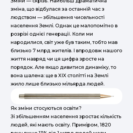
Зміни — скрізь. Найбільш драматична
зміна, що відбулася за останній час з
людством — збільшення чисельності
населення Землі. Однак це малопомітно в
розрізі однієї генерації. Коли ми
народилися, світ уже був таким, тобто мав
близько 7 млрд жителів. І впродовж нашого
життя навряд чи ця цифра зросте на
порядок. Але якщо дивитися динаміку, то
вона шалена: ще в XIX столітті на Землі
жило лише близько мільярда людей.
Як зміни стосуються освіти?
Зі збільшенням населення зростає кількість
людей, які мають освіту. Приміром, 1820