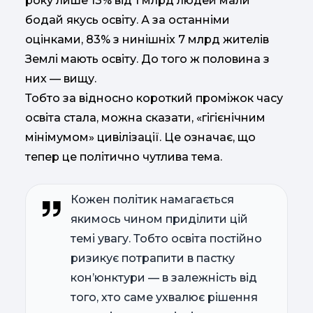
року лише 13% від 1 млрд людей мали
бодай якусь освіту. А за останніми
оцінками, 83% з нинішніх 7 млрд жителів
Землі мають освіту. До того ж половина з
них — вищу.
Тобто за відносно короткий проміжок часу
освіта стала, можна сказати, «гігієнічним
мінімумом» цивілізації. Це означає, що
тепер це політично чутлива тема.
Кожен політик намагається
якимось чином приділити цій
темі увагу. Тобто освіта постійно
ризикує потрапити в пастку
кон’юнктури — в залежність від
того, хто саме ухвалює рішення