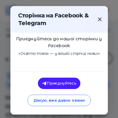
Сторінка на Facebook &
Telegram
Головна
/
Статті
/
Микола Скиба: Як адаптуватися до
змін в освіті та отримати від них задоволення
Приєднуйтесь до нашої сторінки у
Facebook
«Освіта Нова» — у вашій стрічці новин
Освіта Нова
Приєднуйтесь
Інтерв'ю
Як це працює
Оглядові статті
Микола Скиба: Як
Дякую, вже давно з вами
адаптуватися до змін в
освіті та отримати від них