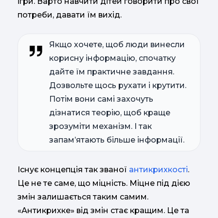
ігри. Варто навчити дітей говорити про свої
потреби, давати їм вихід.
Якщо хочете, щоб люди винесли
корисну інформацію, спочатку
дайте їм практичне завдання.
Дозвольте щось рухати і крутити.
Потім вони самі захочуть
дізнатися теорію, щоб краще
зрозуміти механізм. І так
запам’ятають більше інформації.
Існує концепція так званої
антикрихкості
.
Це не те саме, що міцність. Міцне під дією
змін залишається таким самим.
«Антикрихке» від змін стає кращим. Це та