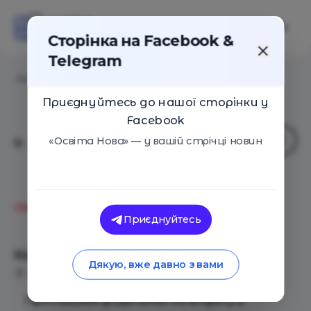
Сторінка на Facebook &
Telegram
Головна
/
Події
/
Как говорить с детьми о сексе?
Приєднуйтесь до нашої сторінки у
Facebook
«Освіта Нова» — у вашій стрічці новин
Молодіжний центр START
Приєднуйтесь
NOW!
Как говорить с детьми о сексе?
Дякую, вже давно з вами
Київ
24 Листопада 2019
1669
Приглашаем родителей на встречу в