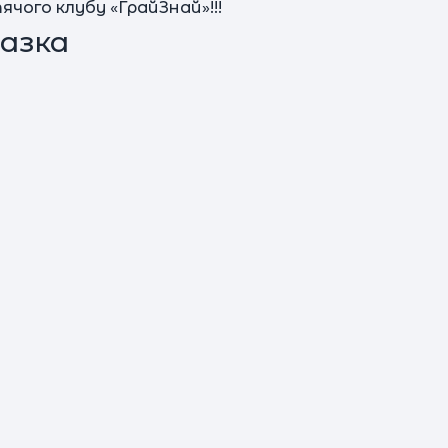
ого клубу «ГрайЗнай»!!!
(сор
азка
пост
SM
к
С