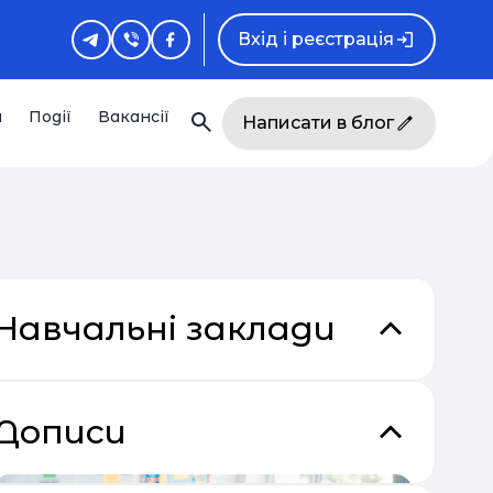
Вхід і реєстрація
и
Події
Вакансії
Написати в блог
Навчальні заклади
кладки
Дописи