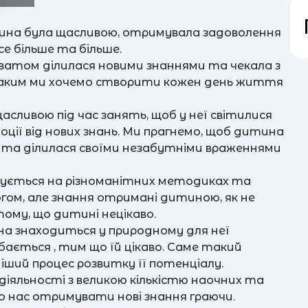
ина була щасливою, отримувала задоволення
е більше та більше.
ахватом ділилася новими знаннями та чекала з
аким ми хочемо створити кожен день життя
сливою під час занять, щоб у неї світилися
ції від нових знань. Ми прагнемо, щоб дитина
 та ділилася своїми незабутніми враженнями
зується на різноманітних методиках та
л
м
гом, але знання отримані дитиною, як не
тому, що дитині нецікаво.
на знаходиться у природному для неї
ається , тим що їй цікаво. Саме такий
ший процес розвитку її потенціалу.
і
діяльності з великою кількістю наочних та
о нас отримувати нові знання граючи.