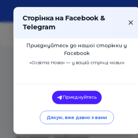
Про портал
Реклама
Контакти
Сторінка на Facebook &
Telegram
Приєднуйтесь до нашої сторінки у
Facebook
Головна
/
Навчальні заклади
/
ГрайЗнай
«Освіта Нова» — у вашій стрічці новин
ГрайЗнай
Оцінка 5 - 1 голос
Приєднуйтесь
Дякую, вже давно з вами
Загальний опис
Вид закладу - Клуб/гурток