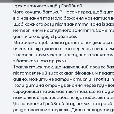
Ідея дитячого клубу ГрайЗнай
Чого хочуть батьки? Насамперед, щоб дит
від навчання та мала бажання навчатися вс
Щоб кожного разу після заняття, вона із з
нетерпінням наступного заняття. Саме т
дитячого клубу «ГрайЗнай».
Ми хочемо, щоб кожна дитина почувалася ща
оченята від цікавості та переповнювали емо
з нетерпінням чекала наступного заняття
з батьками та друзями.
Трапляється так, що навчальний процес ба
підготовлений висококваліфікованим педаго
дивно, можуть не затриматися у її голівці 
Коли дитина отримує знання через гру – во
середовищі та займається тим, що їй подоб
навчальний процес забезпечує найефективні
Усі заняття ГрайЗнай базуються на ігровій 
роздаткових матеріалів. Діти приходять д