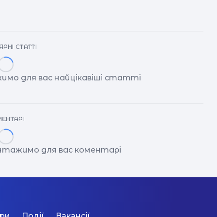
РНІ СТАТТІ
имо для вас найцікавіші статті
ЕНТАРІ
антажимо для вас коментарі
ори
Події
Вакансії