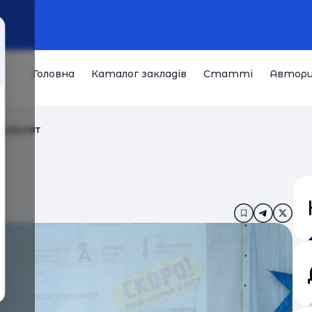
Головна
Каталог закладів
Статті
Автор
шкільнят
Додати в за