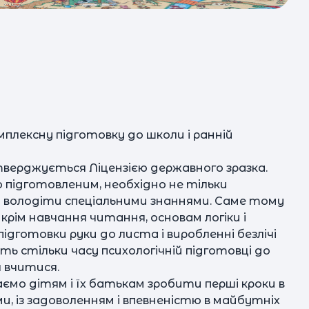
плексну підготовку до школи і ранній
е
дтверджується Ліцензією державного зразка.
 підготовленим, необхідно не тільки
і володіти спеціальними знаннями. Саме тому
крім навчання читання, основам логіки і
ідготовки руки до листа і виробленні безлічі
ть стільки часу психологічній підготовці до
з
я вчитися.
ємо дітям і їх батькам зробити перші кроки в
ями, із задоволенням і впевненістю в майбутніх