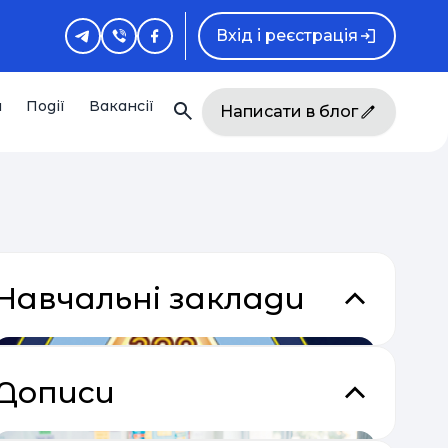
Вхід і реєстрація
и
Події
Вакансії
Написати в блог
Навчальні заклади
кладки
Дописи