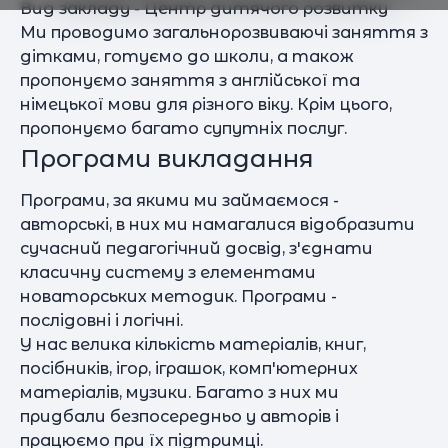
Вид закладу - Центр дитячого розвитку
Ми проводимо загальнорозвиваючі заняття з
дітками, готуємо до школи, а також
пропонуємо заняття з англійської та
німецької мови для різного віку. Крім цього,
пропонуємо багато супутніх послуг.
Програми викладання
Програми, за якими ми займаємося -
авторські, в них ми намагалися відобразити
сучасний педагогічний досвід, з'єднати
класичну систему з елементами
новаторських методик. Програми -
послідовні і логічні.
У нас велика кількість матеріалів, книг,
посібників, ігор, іграшок, комп'ютерних
матеріалів, музики. Багато з них ми
придбали безпосередньо у авторів і
працюємо при їх підтримці.