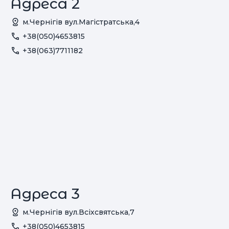
Адреса 2
м.Чернігів вул.Магістратська,4
+38(050)4653815
+38(063)7711182
Адреса 3
м.Чернігів вул.Всіхсвятська,7
+38(050)4653815