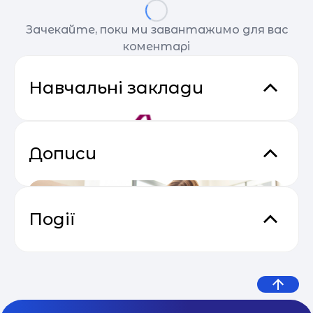
Зачекайте, поки ми завантажимо для вас
коментарі
Навчальні заклади
Дописи
Події
Практичний онлайн-марафон
04.05
“Святковий Email Boost”
Vershina центр розвитку