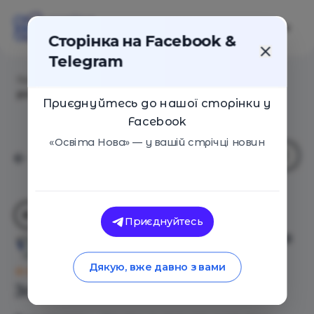
Сторінка на Facebook &
Telegram
Головна
/
Навчальні заклади
/
Студія дитячого
розвитку та англійської мови "РозУмка"
Приєднуйтесь до нашої сторінки у
Facebook
«Освіта Нова» — у вашій стрічці новин
Приєднуйтесь
Студія дитячого розвитку та
англійської мови "РозУмка"
Дякую, вже давно з вами
Оцінка 0 - 0 голосів
Загальний опис