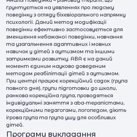
Аналіз Поведінки – різновид терапії, що
ґрунтується на уявленнях про людську
поведінку з огляду біхевіорального напрямку
психології. Даний метод модифікації
поведінки ефективно застосовується для
зменшення небажаної поведінки, навчання
та узагальнення адаптивних і мовних
навичок у дітей з аутизмом та іншими
затримками розвитку. АВА є на даний
момент єдиним науково доведеним
методом реабілітації дітей з аутизмом.
При центрі працює корекційний садок (група
повного дня), групи підготовки до школи,
ранкова корекційна група, проводяться
індивідуальні заняття з aba-терапістами,
корекційними педагогами, логопедом, діють
ігрова група та група ушу для особливих
дітей.
Програми викладання