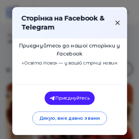
Сторінка на Facebook &
Telegram
Головна
/
Навчальні заклади
/
Корекційний центр
«Розвиток»
Приєднуйтесь до нашої сторінки у
Facebook
«Освіта Нова» — у вашій стрічці новин
Приєднуйтесь
Дякую, вже давно з вами