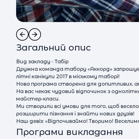
Загальний опис
Вид закладу - Табір
Дружна команда табору «Аккорд» запрошує 
літні канікули 2017 в міському таборі!
Нова програма створена для допитливих, а
На вас чекає чудовий відпочинок з однолітка
майстер-класи.
Ми створили всі умови для того, щоб весел
розширити пізнання і знайти нових друзів!
Наш девіз: «Відпочиваймо! Творимо! Веселим
Програми викладання