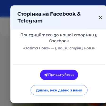
Про портал
Реклама
Контакти
Сторінка на Facebook &
Telegram
Приєднуйтесь до нашої сторінки у
Facebook
Головна
/
Навчальні заклади
/
Дитячий міський табі
«Освіта Нова» — у вашій стрічці новин
Дитячий міський табір «Аккорд
Оцінка 0 - 0 голосів
Приєднуйтесь
Дякую, вже давно з вами