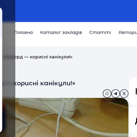
Головна
Каталог закладів
Статті
Автор
р «Аккорд — корисні канікули!»
 — корисні канікули!»
Додати в за