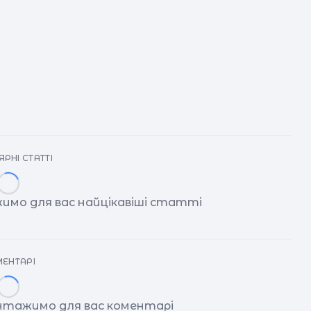
РНІ СТАТТІ
имо для вас найцікавіші статті
ЕНТАРІ
антажимо для вас коментарі