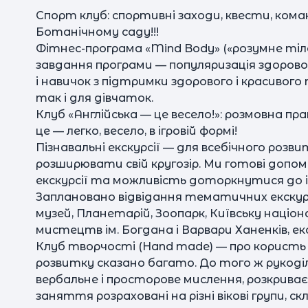
Спорт клуб: спортивні заходи, квести, командн
Ботанічному саду!!!
Фітнес-програма «Mind Body» («розумне тіло
завдання програми — популяризація здоров
і навичок з підтримки здорового і красивого 
так і для дівчаток.
Клуб «Англійська — це весело!»: розмовна пра
це — легко, весело, в ігровій формі!
Пізнавальні екскурсії — для всебічного роз
розширювати свій кругозір. Ми готові допом
екскурсії та можливість доторкнутися до іст
Заплановано відвідання тематичних екскур
музей, Планетарій, Зоопарк, Київську націо
мистецтв ім. Богдана і Варвари Ханенків, ек
Клуб творчості (Hand made) — про користь р
розвитку сказано багато. До того ж рукоділ
вербальне і просторове мислення, розкриває
заняття розраховані на різні вікові групи, 