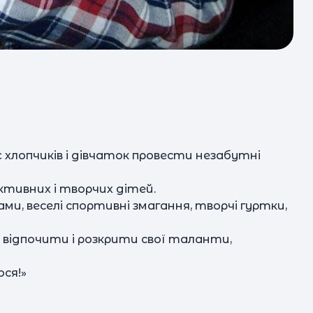
урока.
хлопчиків і дівчаток провести незабутні
ктивних і творчих дітей.
ми, веселі спортивні змагання, творчі гуртки,
о відпочити і розкрити свої таланти,
ося!»