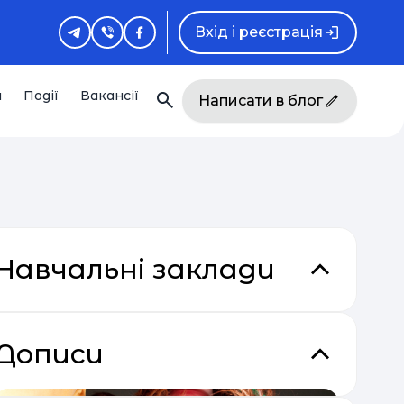
Вхід і реєстрація
и
Події
Вакансії
Написати в блог
Навчальні заклади
кладки
Дописи