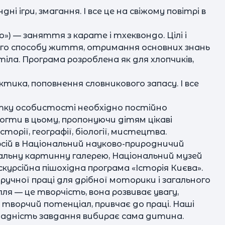
і ігри, змагання. І все це на свіжому повітрі в
») — заняття з карате і тхеквондо. Цілі і
ого способу життя, отримання основних знань
тіла. Програма розроблена як для хлопчиків,
ктика, поповнення словникового запасу. І все
витку особистості необхідно постійно
огти в цьому, пропонуючи дітям цікаві
орії, географії, біології, мистецтва.
сій в Національний науково-природничий
нальну картинну галерею, Національний музей
скурсійна пішохідна програма «Історія Києва».
учної праці для дрібної моторики і загального
ля — це творчість, вона розвиває увагу,
 творчий потенціал, привчає до праці. Наші
складність завдання вибирає сама дитина.