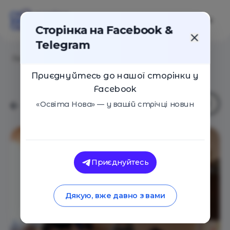
Сторінка на Facebook &
Telegram
Головна
/
Навчальні заклади
/
Планета дитинства
Приєднуйтесь до нашої сторінки у
Facebook
«Освіта Нова» — у вашій стрічці новин
Приєднуйтесь
Дякую, вже давно з вами