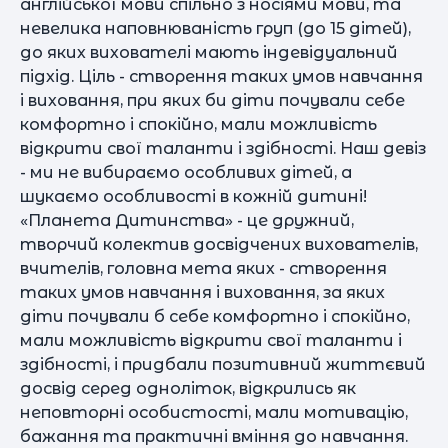
англійської мови спільно з носіями мови, та
невелика наповнюваність груп (до 15 дітей),
до яких вихователі мають індевідуальний
підхід. Ціль - створення таких умов навчання
і виховання, при яких би діти почували себе
комфортно і спокійно, мали можливість
відкрити свої таланти і здібності. Наш девіз
- ми не вибираємо особливих дітей, а
шукаємо особливості в кожній дитині!
«Планета Дитинства» - це дружний,
творчий колектив досвідчених вихователів,
вчителів, головна мета яких - створення
таких умов навчання і виховання, за яких
діти почували б себе комфортно і спокійно,
мали можливість відкрити свої таланти і
здібності, і придбали позитивний життєвий
досвід серед одноліток, відкрились як
неповторні особистості, мали мотивацію,
бажання та практичні вміння до навчання.