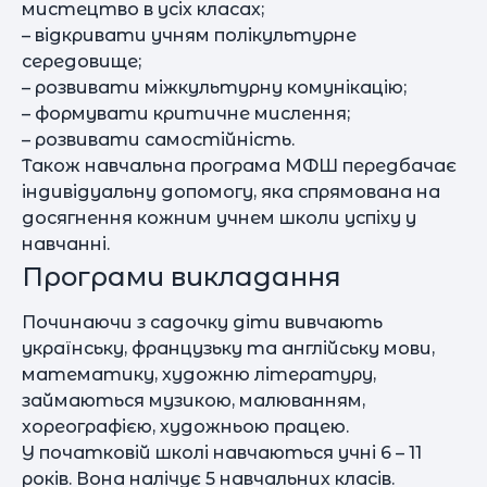
мистецтво в усіх класах;
– відкривати учням полікультурне
середовище;
– розвивати міжкультурну комунікацію;
– формувати критичне мислення;
– розвивати самостійність.
Також навчальна програма МФШ передбачає
індивідуальну допомогу, яка спрямована на
досягнення кожним учнем школи успіху у
навчанні.
Програми викладання
Починаючи з садочку діти вивчають
українську, французьку та англійську мови,
математику, художню літературу,
займаються музикою, малюванням,
хореографією, художньою працею.
У початковій школі навчаються учні 6 – 11
років. Вона налічує 5 навчальних класів.