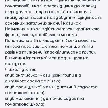
Послідовністю та наступністю навчання в
початковій школі є перехід учня до колежу
(середня та старша школи), навчання в
якому орієнтоване на здобуття сукупності
основних, загальних знань і навичок.
Навчання в школі здійснюється українською,
французькою, англійською мовами.
Починаючи з 6-го класу англійська мова та
література вивчаються не менше п’яти
разів на тиждень (клас ділиться на групи).
Вивчення іспанської мови: один урок на
тиждень.
У школі діють:
клуб англійської мови (різні групи від
дитячого садка до ліцею);
клуб французької мови ( дитячий садок та
початкова школа);
клуб малювання ( дитячий садок та
початкова школа);