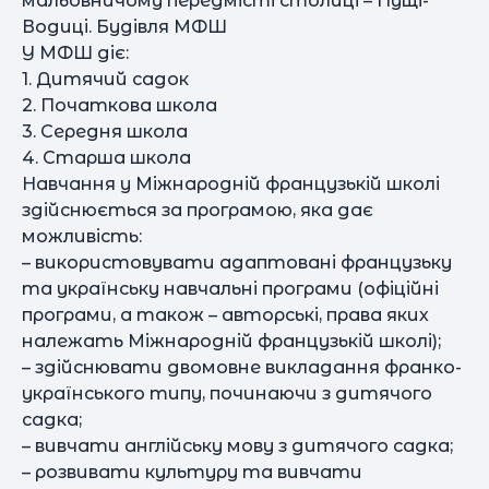
мальовничому передмісті столиці – Пущі-
Водиці. Будівля МФШ
У МФШ діє:
1. Дитячий садок
2. Початкова школа
3. Середня школа
4. Старша школа
Навчання у Міжнародній французькій школі
здійснюється за програмою, яка дає
можливість:
– використовувати адаптовані французьку
та українську навчальні програми (офіційні
програми, а також – авторські, права яких
належать Міжнародній французькій школі);
– здійснювати двомовне викладання франко-
українського типу, починаючи з дитячого
садка;
– вивчати англійську мову з дитячого садка;
– розвивати культуру та вивчати