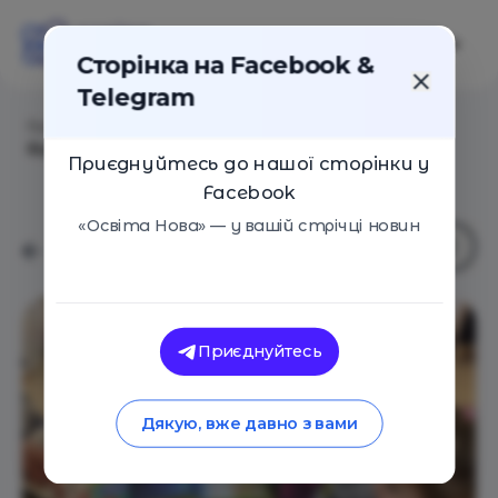
Сторінка на Facebook &
Telegram
Головна
/
Навчальні заклади
/
Міжнародна
Французька Школа
Приєднуйтесь до нашої сторінки у
Facebook
«Освіта Нова» — у вашій стрічці новин
Приєднуйтесь
Дякую, вже давно з вами