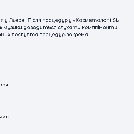
 у Львові. Після процедур у «Косметології Si»
сть музики доводиться слухати компліменти.
них послуг та процедур, зокрема:
аря.
чел
айті
нав