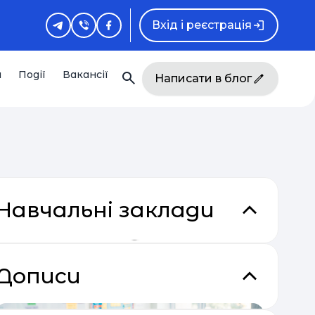
Вхід і реєстрація
и
Події
Вакансії
Написати в блог
Навчальні заклади
кладки
Дописи