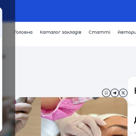
Головна
Каталог закладів
Статті
Автор
ові
Додати в за