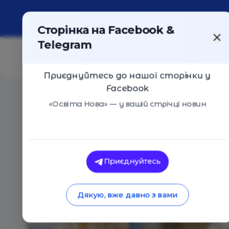
Про портал
Реклама
Контакти
Сторінка на Facebook &
Telegram
Приєднуйтесь до нашої сторінки у
Facebook
Головна
/
Навчальні заклади
/
Косметологія Si у Льв
«Освіта Нова» — у вашій стрічці новин
Косметологія Si у Львові
Оцінка 0 - 0 голосів
Приєднуйтесь
Дякую, вже давно з вами