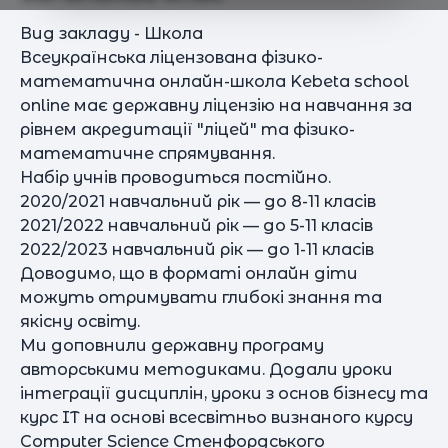
Вид закладу - Школа
Всеукраїнська ліцензована фізико-
математична онлайн-школа Kebeta school
online має державну ліцензію на навчання за
рівнем акредитації "ліцей" та фізико-
математичне спрямування.
Набір учнів проводиться постійно.
2020/2021 навчальний рік — до 8-11 класів
2021/2022 навчальний рік — до 5-11 класів
2022/2023 навчальний рік — до 1-11 класів
Доводимо, що в форматі онлайн діти
можуть отримувати глибокі знання та
якісну освіту.
Ми доповнили державну програму
авторськими методиками. Додали уроки
інтеграції дисциплін, уроки з основ бізнесу та
курс IT на основі всесвітньо визнаного курсу
Computer Science Стенфордського