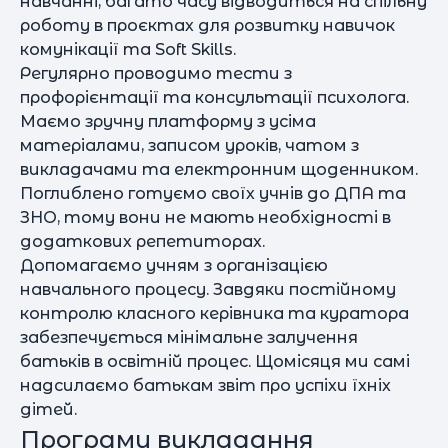
навчанні, багато часу відводиться на спільну
роботу в проєктах для розвитку навичок
комунікації та Soft Skills.
Регулярно проводимо тести з
профорієнтації та консультації психолога.
Маємо зручну платформу з усіма
матеріалами, записом уроків, чатом з
викладачами та електронним щоденником.
Поглиблено готуємо своїх учнів до ДПА та
ЗНО, тому вони не мають необхідності в
додаткових репетиторах.
Допомагаємо учням з організацією
навчального процесу. Завдяки постійному
контролю класного керівника та куратора
забезпечується мінімальне залучення
батьків в освітній процес. Щомісяця ми самі
надсилаємо батькам звіт про успіхи їхніх
дітей.
Програми викладання