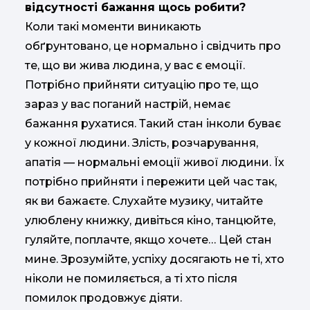
відсутності бажання щось робити?
Коли такі моменти виникають
обґрунтовано, це нормально і свідчить про
те, що ви жива людина, у вас є емоції.
Потрібно прийняти ситуацію про те, що
зараз у вас поганий настрій, немає
бажання рухатися. Такий стан інколи буває
у кожної людини. Злість, розчарування,
апатія — нормальні емоції живої людини. Їх
потрібно прийняти і пережити цей час так,
як ви бажаєте. Слухайте музику, читайте
улюблену книжку, дивіться кіно, танцюйте,
гуляйте, поплачте, якщо хочете… Цей стан
мине. Зрозумійте, успіху досягають не ті, хто
ніколи не помиляється, а ті хто після
помилок продовжує діяти.