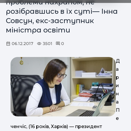
проблеми нахрапом, не
розібравшись в їх суті— Інна
Совсун, екс-заступник
міністра освіти
06.12.2017
3501
0
Д
а
р
и
н
а
П
е
ченчіс, (16 років, Харків) — президент