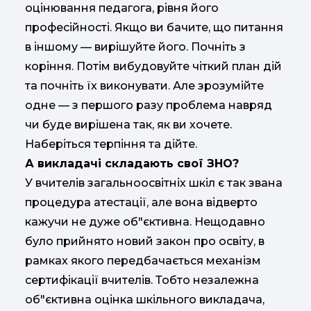
оцінювання педагога, рівня його
професійності. Якщо ви бачите, що питання
в іншому — вирішуйте його. Почніть з
коріння. Потім вибудовуйте чіткий план дій
та почніть їх виконувати. Але зрозумійте
одне — з першого разу проблема навряд
чи буде вирішена так, як ви хочете.
Наберіться терпіння та дійте.
А викладачі складають свої ЗНО?
У вчителів загальноосвітніх шкіл є так звана
процедура атестації, але вона відверто
кажучи не дуже об"єктивна. Нещодавно
було прийнято новий закон про освіту, в
рамках якого передбачається механізм
сертифікації вчителів. Тобто незалежна
об"єктивна оцінка шкільного викладача,