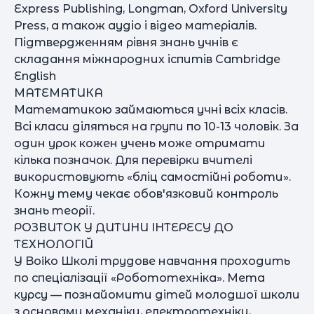
Express Publishing, Longman, Oxford University
Press, а також аудіо і відео матеріалів.
Підтвердженням рівня знань учнів є
складання міжнародних іспитів Cambridge
English
МАТЕМАТИКА
Математикою займаються учні всіх класів.
Всі класи діляться на групи по 10-13 чоловік. За
один урок кожен учень може отримати
кілька позначок. Для перевірки вчителі
використовують «бліц самостійні роботи».
Кожну тему чекає обов'язковий контроль
знань теорії.
РОЗВИТОК У ДИТИНИ ІНТЕРЕСУ ДО
ТЕХНОЛОГІЙ
У Boiko Школі трудове навчання проходить
по спеціалізації «Робототехніка». Мета
курсу — познайомити дітей молодшої школи
з основами механіки, електротехніки,