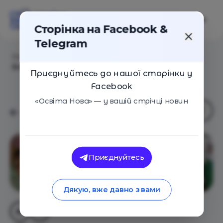
Сторінка на Facebook &
Telegram
Головна
/
Навчальні заклади
/
Авторська Школа
Бойко
Приєднуйтесь до нашої сторінки у
Facebook
«Освіта Нова» — у вашій стрічці новин
Приєднуйтесь
Дякую, вже давно з вами