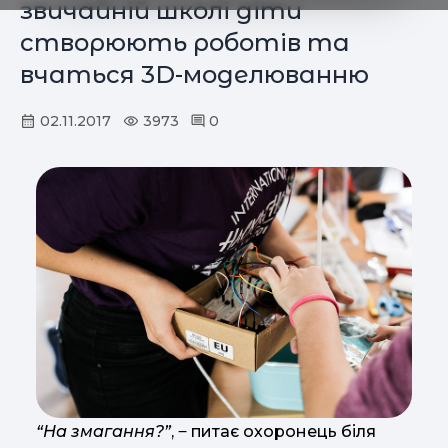
звичайній школі діти
створюють роботів та
вчаться 3D-моделюванню
02.11.2017
3973
0
“На змагання?”
, ‒ питає охоронець біля