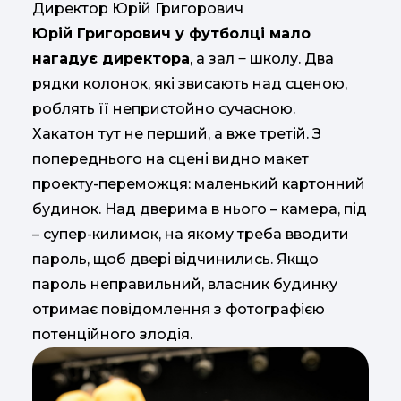
Директор Юрій Григорович
Юрій Григорович у футболці мало
нагадує директора
, а зал ‒ школу. Два
рядки колонок, які звисають над сценою,
роблять її непристойно сучасною.
Хакатон тут не перший, а вже третій. З
попереднього на сцені видно макет
проекту-переможця: маленький картонний
будинок. Над дверима в нього – камера, під
– супер-килимок, на якому треба вводити
пароль, щоб двері відчинились. Якщо
пароль неправильний, власник будинку
отримає повідомлення з фотографією
потенційного злодія.