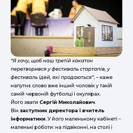
“Я хочу, щоб наш третій хакатон
перетворився у фестиваль стартапів, у
фестиваль ідей, які продаються”
, ‒ каже
напутнє слово вже інший чоловік у такій
самій червоній футболці і окулярах.
Його звати
Сергій Миколайович
.
Він
заступник директора і вчитель
інформатики
. У його маленькому кабінеті ‒
маленькі рóботи: на підвіконні, на столі і