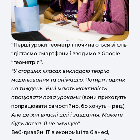
“Перші уроки геометрії починаються зі слів
“дістаємо смартфони і вводимо в Google
“геометрія”.
“У старших класах викладаю теорію
моделювання та анімацію. Чотири години
на тиждень. Учні мають можливість
працювати поза уроками
(вони приходять
попрацювати самостійно, бо хочуть ‒ ред.)
.
Але це їхні власні цілі і завдання. Можете ‒
будь ласка. Я не змушую”.
Веб-дизайн, ІТ в економіці та бізнесі,