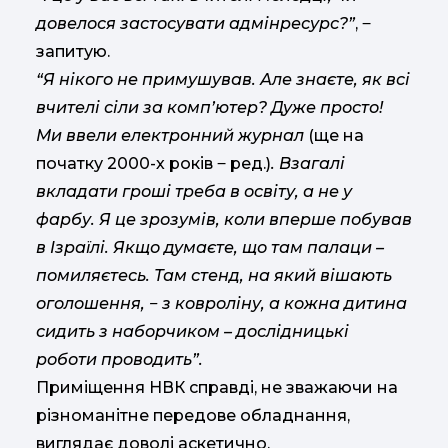
довелося застосувати адмінресурс?”
, ‒
запитую.
“Я нікого не примушував. Але знаєте, як всі
вчителі сіли за комп’ютер? Дуже просто!
Ми ввели електронний журнал
(ще на
початку 2000-х років ‒ ред.)
. Взагалі
вкладати гроші треба в освіту, а не у
фарбу. Я це зрозумів, коли вперше побував
в Ізраїлі. Якщо думаєте, що там палаци –
помиляєтесь. Там стенд, на який вішають
оголошення, ‒ з ковроліну, а кожна дитина
сидить з наборчиком – дослідницькі
роботи проводить”.
Приміщення НВК справді, не зважаючи на
різноманітне передове обладнання,
виглядає доволі аскетично.