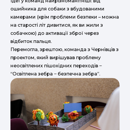
Ідеї у команд найрізноманітніші: від
ошийника для собаки з вбудованими
камерами (крім проблеми безпеки – можна
на старості літ дивитися, як ви жили з
собачкою) до активації зброї через
відбиток пальця.
Перемогла, зрештою, команда з Чернівців з
проектом, який вирішував проблему
неосвітлених пішохідних переходів ‒
“Освітлена зебра ‒ безпечна зебра”.