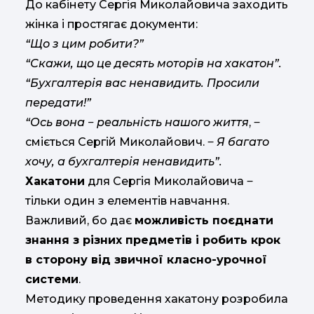
До кабінету Сергія Миколайовича заходить
жінка і простягає документи:
“Що з цим робити?”
“Скажи, що це десять моторів на хакатон”.
“Бухгалтерія вас ненавидить. Просили
передати!”
“Ось вона ‒ реальність нашого життя
, ‒
сміється Сергій Миколайович. ‒
Я багато
хочу, а бухгалтерія ненавидить”.
Хакатони
для Сергія Миколайовича ‒
тільки один з елементів навчання.
Важливий, бо дає
можливість поєднати
знання з різних предметів і робить крок
в сторону від звичної класно-урочної
системи
.
Методику проведення хакатону розробила