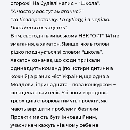
огорожі. На будівлі напис ‒ “Школа”.
“А часто у вас тут змагання?”
“Та безперестанку. І в суботу, і в неділю.
Постійно хтось ходить”.
Втім, сьогодні в київському НВК “ОРТ” 141 не
змагання, а хакатон. Явище, яке в голові
рідко поєднується зі словом “школа”.
Хакатон означає, що сюди приїхали
одинадцять команд (по чотири дитини в
кожній) з різних міст України, ще одна з
Молдови, і тринадцята – поза конкурсом ‒
складена з вчителів. Усі вони впродовж
трьох днів створюватимуть проекти, які
мають вирішити проблеми безпеки.
Проекти мають бути інноваційним,
учасникам кажуть ні в чому себе не