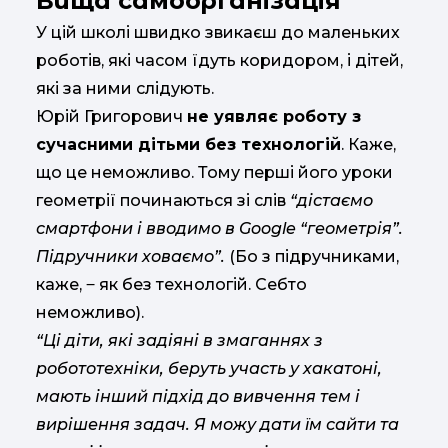
Вища самоорганізація
У цій школі швидко звикаєш до маленьких
роботів, які часом їдуть коридором, і дітей,
які за ними слідують.
Юрій Григорович
не уявляє роботу з
сучасними дітьми без технологій
. Каже,
що це неможливо. Тому перші його уроки
геометрії починаються зі слів
“дістаємо
смартфони і вводимо в Google “геометрія”.
Підручники ховаємо”.
(Бо з підручниками,
каже, ‒ як без технологій. Себто
неможливо).
“Ці діти, які задіяні в змаганнях з
робототехніки, беруть участь у хакатоні,
мають інший підхід до вивчення тем і
вирішення задач. Я можу дати їм сайти та