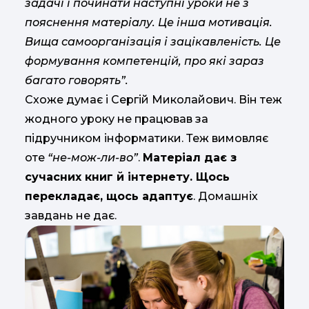
задачі і починати наступні уроки не з
пояснення матеріалу. Це інша мотивація.
Вища самоорганізація і зацікавленість. Це
формування компетенцій, про які зараз
багато говорять”.
Схоже думає і Сергій Миколайович. Він теж
жодного уроку не працював за
підручником інформатики. Теж вимовляє
оте
“не-мож-ли-во”
.
Матеріал дає з
сучасних книг й інтернету. Щось
перекладає, щось адаптує
. Домашніх
завдань не дає.