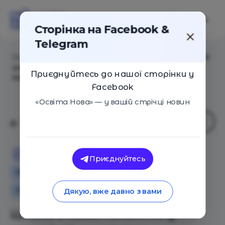
Сторінка на Facebook &
Telegram
Головна
/
Статті
/
Школа з хакатоном. Як у звичайній
школі діти створюють роботів та вчаться 3D-
Приєднуйтесь до нашої сторінки у
моделюванню
Facebook
«Освіта Нова» — у вашій стрічці новин
Освіта Нова
Приєднуйтесь
Як це працює
Освіта в Україні
Оглядові статті
Дякую, вже давно з вами
Школа з хакатоном. Як у