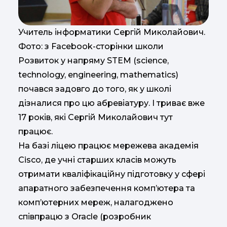
Учитель інформатики Сергій Миколайович.
Фото: з Facebook-сторінки школи
Розвиток у напряму STEM (science,
technology, engineering, mathematics)
почався задовго до того, як у школі
дізналися про цю абревіатуру. І триває вже
17 років, які Сергій Миколайович тут
працює.
На базі ліцею працює мережева академія
Cisco, де учні старших класів можуть
отримати кваліфікаційну підготовку у сфері
апаратного забезпечення комп’ютера та
комп’ютерних мереж, налагоджено
співпрацю з Oracle (розробник