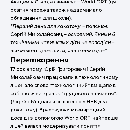
Академія Cisco, а фінансує ‒ World ORT (ця
освітня мережа також надає чимало
обладнання для школи).
“Перший день для хакатону
, ‒ пояснює
Сергій Миколайович, ‒
основний. Якими б
технічними навичками діти не володіли –
все можна провалити, якщо нема ідеї”.
Перетворення
17 років тому Юрій Григорович і Сергій
Миколайович працювали в технологічному
ліцеї, але слово “технологічний” вміщало в
собі щось на зразок “трудового навчання”.
(Ліцей об’єднався зі школою у НВК два
роки тому). Враховуючи міжнародний
досвід і з допомогою World ORT, найперше
ліцей взявся модернізувати поняття