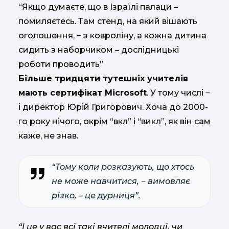
“Якщо думаєте, що в Ізраїлі палаци –
помиляєтесь. Там стенд, на який вішають
оголошення, ‒ з ковроліну, а кожна дитина
сидить з наборчиком – дослідницькі
роботи проводить”
Більше тридцяти тутешніх учителів
мають сертифікат Microsoft
. У тому числі ‒
і директор Юрій Григорович. Хоча до 2000-
го року нічого, окрім “вкл” і “викл”, як він сам
каже, не знав.
“Тому коли розказують, що хтось
не може навчитися, ‒ вимовляє
різко, – це дурниця”.
“І це у вас всі такі вчителі молодці, чи