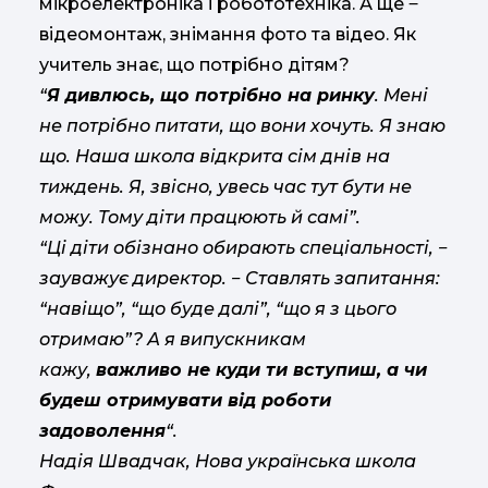
мікроелектроніка і робототехніка. А ще ‒
відеомонтаж, знімання фото та відео. Як
учитель знає, що потрібно дітям?
“
Я дивлюсь, що потрібно на ринку
. Мені
не потрібно питати, що вони хочуть. Я знаю
що. Наша школа відкрита сім днів на
тиждень. Я, звісно, увесь час тут бути не
можу. Тому діти працюють й самі”.
“Ці діти обізнано обирають спеціальності, ‒
зауважує директор. ‒ Ставлять запитання:
“навіщо”, “що буде далі”, “що я з цього
отримаю”? А я випускникам
кажу,
важливо не куди ти вступиш, а чи
будеш отримувати від роботи
задоволення
“.
Надія Швадчак, Нова українська школа