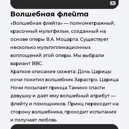
Волшебная флейта
«Волшебная флейта» — полнометражный,
красочный мультфильм, созданный на
основе оперы В.А. Моцарта. Существует
несколько мультипликационных
воплощений этой оперы. Мы выбрали
вариант BBC.
Краткое описание сюжета: Дочь Царицы
ночи похитил волшебник Зарастро. Царица
Ночи посылает принца Тамино спасти
девушку и даёт ему волшебный атрибут —
флейту и помощников. Принц переходит на
сторону волшебника, проходит испытания
и получает любовь.