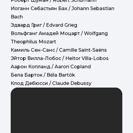
Роберт Шуман / Robert Schumann
Иоганн Себастьян Бах / Johann Sebastian
Bach
Эдвард Григ / Edvard Grieg
Вольфганг Амадей Моцарт / Wolfgang
Theophilus Mozart
Камиль Сен-Санс / Camille Saint-Saëns
Эйтор Вилла-Лобос / Heitor Villa-Lobos
Аарон Копланд / Aaron Copland
Бела Барток / Béla Bartók
Клод Дебюсси / Claude Debussy