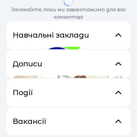
Зачекайте, поки ми завантажимо для вас
коментарі
Навчальні заклади
Дописи
Події
Відеокурс від SendPulse “Email
04.05
Маркетинг”
Вакансії
Гімназія «Європейська освіта»