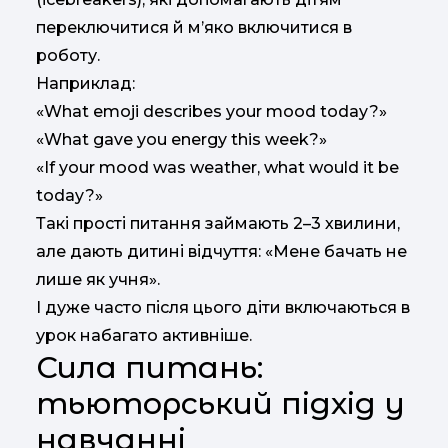
переключитися й м’яко включитися в
роботу.
Наприклад:
«What emoji describes your mood today?»
«What gave you energy this week?»
«If your mood was weather, what would it be
today?»
Такі прості питання займають 2–3 хвилини,
але дають дитині відчуття: «Мене бачать не
лише як учня».
І дуже часто після цього діти включаються в
урок набагато активніше.
Сила питань:
тьюторський підхід у
навчанні