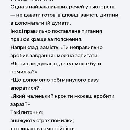
Одна з найважливіших речей у тьюторстві
— не давати готові відповіді замість дитини,
а допомагати їй думати.
Іноді правильно поставлене питання
працює краще за пояснення.
Наприклад, замість: «Ти неправильно
зробив завдання» можна запитати:
«Як ти сам думаєш, де тут може бути
помилка?»
«Що допомогло тобі минулого разу
впоратися?»
«Який маленький крок ти можеш зробити
зараз?»
Такі питання:
знижують страх помилки;
розвивають самостійність;