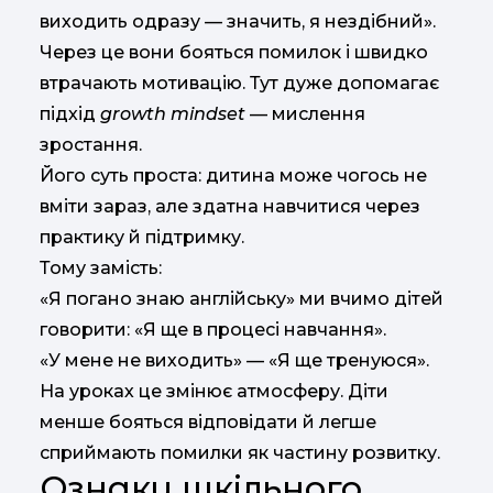
виходить одразу — значить, я нездібний».
Через це вони бояться помилок і швидко
втрачають мотивацію. Тут дуже допомагає
підхід
growth mindset
— мислення
зростання.
Його суть проста: дитина може чогось не
вміти зараз, але здатна навчитися через
практику й підтримку.
Тому замість:
«Я погано знаю англійську» ми вчимо дітей
говорити: «Я ще в процесі навчання».
«У мене не виходить» — «Я ще тренуюся».
На уроках це змінює атмосферу. Діти
менше бояться відповідати й легше
сприймають помилки як частину розвитку.
Ознаки шкільного