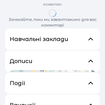
КОМЕНТАРІ
Зачекайте, поки ми завантажимо для вас
коментарі
Навчальні заклади
Дописи
Події
Email Profit: Секрети розсилок, що
04.05
продають