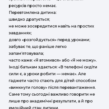
ресурсів просто немає.
Перевтомлена дитина:
швидко дратується;
не може зосередитися навіть на простих
завданнях;
довго «розгойдується» перед уроками;
забуває те, що раніше легко
запам’ятовувала;
часто каже: «Я втомився» або «Я не можу».
Іноді батькам здається: «В телефоні сидіти
сили є, а уроки робити — немає». Але
гаджети часто стають для дітей способом
«вимкнути голову» після перевантаження.
Саме тому сьогодні важливо говорити не
лише про академічні результати, а й про
емоційний стан дитини.