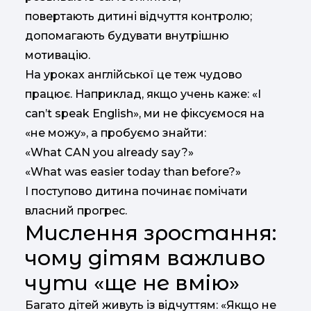
повертають дитині відчуття контролю;
допомагають будувати внутрішню
мотивацію.
На уроках англійської це теж чудово
працює. Наприклад, якщо учень каже: «I
can’t speak English», ми не фіксуємося на
«не можу», а пробуємо знайти:
«What CAN you already say?»
«What was easier today than before?»
І поступово дитина починає помічати
власний прогрес.
Мислення зростання:
чому дітям важливо
чути «ще не вмію»
Багато дітей живуть із відчуттям: «Якщо не