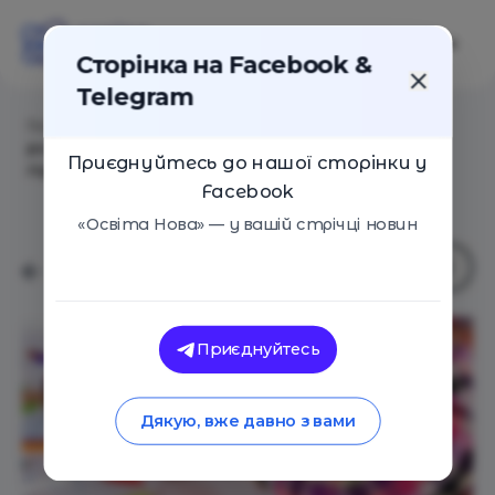
Сторінка на Facebook &
Telegram
Головна
/
Статті
/
Не лінь, а виснаження: як
розпізнати емоційну перевтому дитини та
Приєднуйтесь до нашої сторінки у
підтримати її навчання
Facebook
«Освіта Нова» — у вашій стрічці новин
Приєднуйтесь
Дякую, вже давно з вами