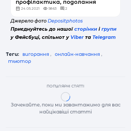
профілактика, подолання
24.05.2021
5863
2
Джерело фото
Depositphotos
Приєднуйтесь до нашої
сторінки
і
групи
у Фейсбуці, спільнот у
Viber
та
Telegram
Теги:
вигорання
,
онлайн-навчання
,
тьютор
ПОПУЛЯРНІ СТАТТІ
Зачекайте, поки ми завантажимо для вас
найцікавіші статті