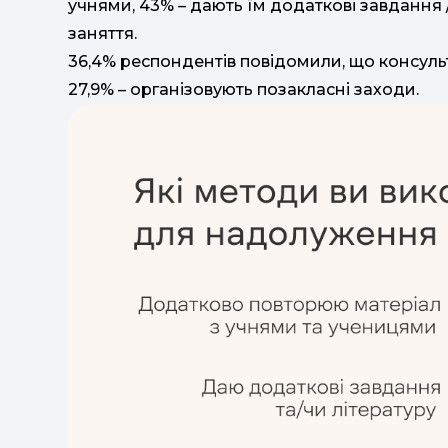
учнями, 43% – дають їм додаткові завдання /
заняття.
36,4% респондентів повідомили, що консуль
27,9% – організовують позакласні заходи.