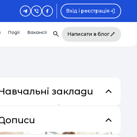
Вхід і реєстрація
и
Події
Вакансії
Написати в блог
Навчальні заклади
Дописи