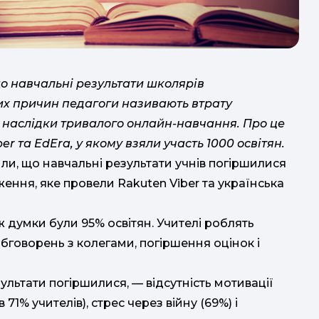
що навчальні результати школярів
их причин педагоги називають втрату
та наслідки тривалого онлайн-навчання. Про це
r та EdEra, у якому взяли участь 1000 освітян.
ли, що навчальні результати учнів погіршилися
ження, яке провели Rakuten Viber та українська
ж думки були 95% освітян. Учителі роблять
бговорень з колегами, погіршення оцінок і
ф
льтати погіршилися, — відсутність мотивації
71% учителів), стрес через війну (69%) і
сп