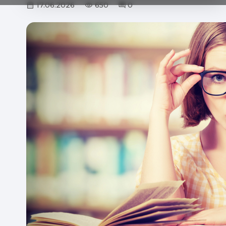
17.06.2026
650
0