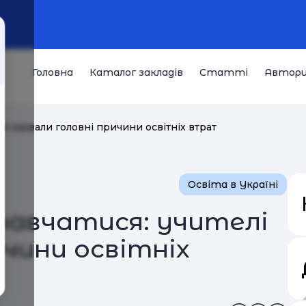
Головна
Каталог закладів
Статті
Автор
лі назвали головні причини освітніх втрат
Освіта в Україні
навчатися: учителі
ичини освітніх