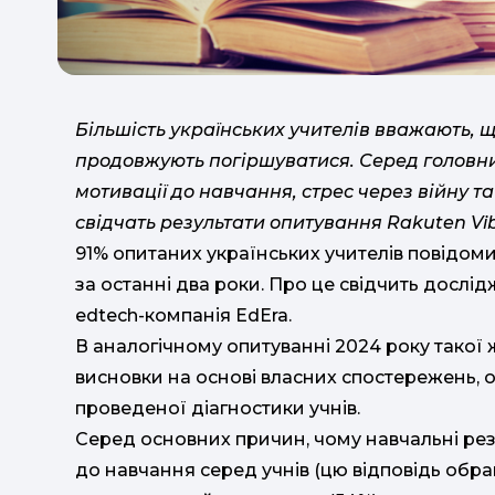
Більшість українських учителів вважають, 
продовжують погіршуватися. Серед головн
мотивації до навчання, стрес через війну 
свідчать результати опитування Rakuten Vibe
91% опитаних українських учителів повідоми
за останні два роки. Про це свідчить дослід
edtech-компанія EdEra.
В аналогічному опитуванні 2024 року такої 
висновки на основі власних спостережень, о
проведеної діагностики учнів.
Серед основних причин, чому навчальні резу
до навчання серед учнів (цю відповідь обрав 