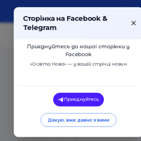
Про портал
Реклама
Контакти
Сторінка на Facebook &
Telegram
Приєднуйтесь до нашої сторінки у
Facebook
Головна
/
Статті
/
Що заважає дітям навчатися: учите
«Освіта Нова» — у вашій стрічці новин
Освіта Нова
Що заважає дітям 
Приєднуйтесь
назвали головні пр
Дякую, вже давно з вами
втрат