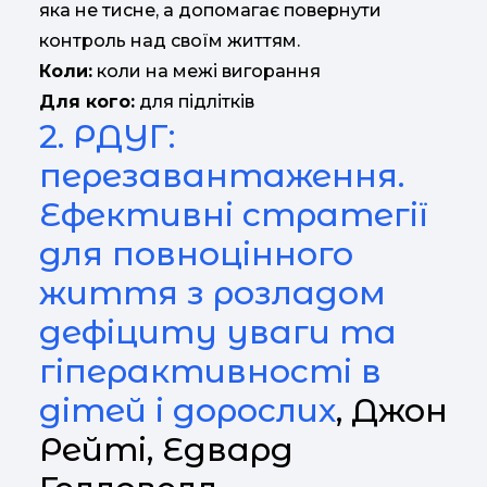
яка не тисне, а допомагає повернути
контроль над своїм життям.
Коли:
коли на межі вигорання
Для кого:
для підлітків
2. РДУГ:
перезавантаження.
Ефективні стратегії
для повноцінного
життя з розладом
дефіциту уваги та
гіперактивності в
дітей і дорослих
, Джон
Рейті, Едвард