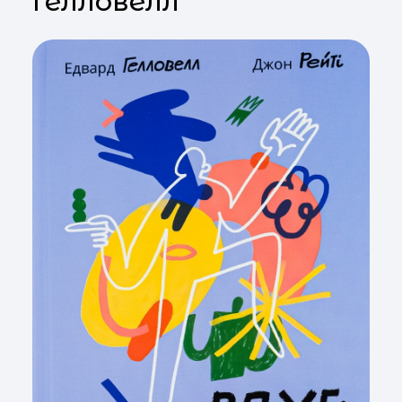
Гелловелл