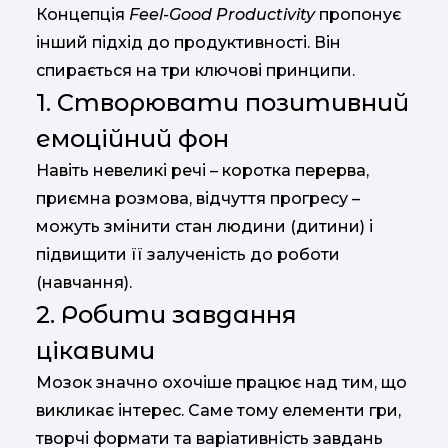
Концепція
Feel-
Good
Productivity
пропонує
інший
підхід
до
продуктивності.
Він
спирається
на
три
ключові
принципи.
1.
Створювати
позитивний
емоційний
фон
Навіть
невеликі
речі –
коротка
перерва,
приємна
розмова,
відчуття
прогресу –
можуть
змінити
стан
людини (дитини)
і
підвищити
її
залученість
до
роботи
(навчання).
2.
Робити
завдання
цікавими
Мозок
значно
охочіше
працює
над
тим,
що
викликає
інтерес.
Саме
тому
елементи
гри,
творчі
формати
та
варіативність
завдань