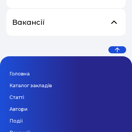
Практичний онлайн-марафон
04.05
“Святковий Email Boost”
Вакансії
ПОЛЬСЬКИЙ РОЗВИВАЮЧИЙ
54% українських підлітків
Вчитель подовженого дня,
МОВНО-ОЗДОРОВЧИЙ ТАБІР
Готельно-відпочинковий комплекс «Чарівні
Відеокурс від SendPulse “Email
озера», що знаходиться у с. Майдан
пережили кібербулінг: нове
«БІЛИЙ ОРЕЛ»
friend mentor в демократичну
04.05
Маркетинг”
Жовківського району, має ідеальні умови для
Львів
дослідження показало, що діти
школу
Одеса
31 Серпня 2026
відпочинку, навчання та розваг. Подаруйте
Вашій дитині незабутні враження на весь рік!
потрапляють у ...
Переваги навчально-розважального табору
Прибутковий email маркетинг
Головна
Викладач дошкільної
«Білий Орел»: ♦ комплексний курс вивчення
04.05
польської мови – 20 занять + інтерактивне
підготовки та молодших
Каталог закладів
навчання (вірші, пісні, театралізовані сценки та
ігри); ♦ ефективне поєднання навчання та
класів (Оболонь)
Київ
31 Серпня 2026
Статті
розваг; ♦ гарантоване зростання рівня
Дивитися більше
володіння мовою; ♦ досвідчені викладачі
Автори
Культурно-Освітнього Центру «Білий Орел»; ♦
Викладач програмування та
туристичні походи та спортивні ігри; ♦ нові
Події
LEGO-конструювання для
друзі та знайомства з різних куточків України.
Проживання у комфортних вільних номерах!
МОН оприлюднило