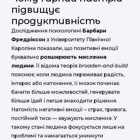
підвищує
продуктивність
Дослідження
психологині
Барбари
Фредріксон
з
Університету
Північної
Кароліни
показали,
що
позитивні
емоції
буквально
розширюють
мислення
людини
.
Її
відома
теорія
broaden-
and-
build
пояснює:
коли
людина
переживає
радість,
інтерес
або
натхнення,
її
мозок
починає
бачити
більше
можливостей,
генерувати
більше
ідей
і
легше
знаходити
рішення.
Натомість
негативні
емоції –
страх,
тривога,
постійний
тиск —
звужують
мислення.
У
такому
стані
людина
фокусується
лише
на
проблемі
та
намагається
уникнути