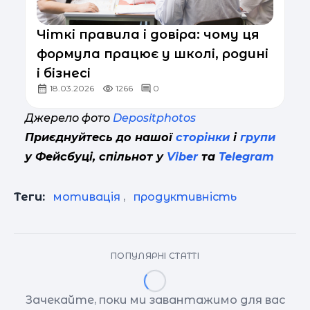
Чіткі правила і довіра: чому ця
формула працює у школі, родині
і бізнесі
18.03.2026
1266
0
Джерело фото
Depositphotos
Приєднуйтесь до нашої
сторінки
і
групи
у Фейсбуці, спільнот у
Viber
та
Telegram
Теги:
мотивація
,
продуктивність
ПОПУЛЯРНІ СТАТТІ
Зачекайте, поки ми завантажимо для вас