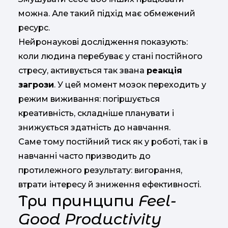
можна.
Але
такий
підхід
має
обмежений
ресурс.
Нейронаукові
дослідження
показують:
коли
людина
перебуває
у
стані
постійного
стресу,
активується
так
звана
реакція
загрози
.
У
цей
момент
мозок
переходить
у
режим
виживання:
погіршується
креативність,
складніше
планувати
і
знижується
здатність
до
навчання.
Саме
тому
постійний
тиск
як
у
роботі,
так
і
в
навчанні
часто
призводить
до
протилежного
результату:
вигорання,
втрати
інтересу
й
зниження
ефективності.
Три
принципи
Feel-
Good
Productivity