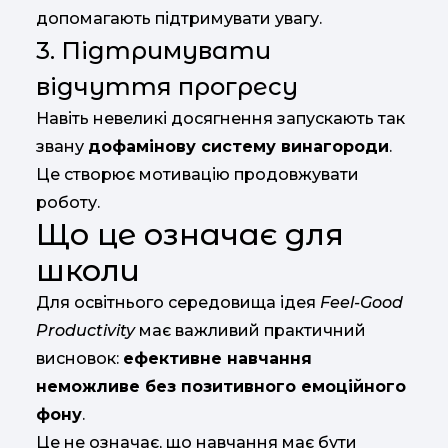
допомагають
підтримувати
увагу.
3.
Підтримувати
відчуття
прогресу
Навіть
невеликі
досягнення
запускають
так
звану
дофамінову
систему
винагороди
.
Це
створює
мотивацію
продовжувати
роботу.
Що
це
означає
для
школи
Для
освітнього
середовища
ідея
Feel-
Good
Productivity
має
важливий
практичний
висновок:
ефективне
навчання
неможливе
без
позитивного
емоційного
фону
.
Це
не
означає,
що
навчання
має
бути