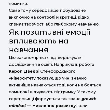
помилки.
Саме
тому
середовище,
побудоване
виключно
на
контролі
й
критиці,
рідко
сприяє
творчості
або
глибокому
навчанню.
Як
позитивні
емоції
впливають
на
навчання
Цю
закономірність
підтверджують
і
дослідження
в
освіті.
Наприклад,
робота
Керол
Двек
зі
Стенфордського
університету
показує,
що
учні
значно
активніше
навчаються
тоді,
коли
не
бояться
помилок
і
відчувають
підтримку.
У
такому
середовищі
формується
так
зване
growth
mindset
—
мислення
розвитку
,
коли