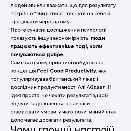
людей
звикли
вважати,
що
для
результату
потрібно "
збиратися",
тиснути
на
себе
й
працювати
через
втому.
Проте
сучасні
дослідження
психології
показують
іншу
закономірність:
люди
працюють
ефективніше
тоді,
коли
почуваються
добре
.
Саме
на
цьому
принципі
побудована
концепція
Feel-
Good
Productivity
,
яку
популяризував
британський
лікар
і
дослідник
продуктивності
Алі
Абдаал.
Її
ідея
проста:
не
чекати
результатів,
щоб
відчути
задоволення,
а
навпаки —
створювати
умови,
у
яких
позитивний
стан
допомагає
досягати
результатів.
Чому
гарний
настрій