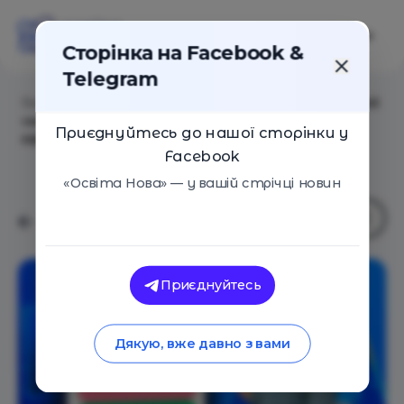
Сторінка на Facebook &
Telegram
Головна
/
Статті
/
Feel-Good Productivity: чому гарний
настрій допомагає працювати і вчитись
Приєднуйтесь до нашої сторінки у
ефективніше
Facebook
«Освіта Нова» — у вашій стрічці новин
Приєднуйтесь
Дякую, вже давно з вами