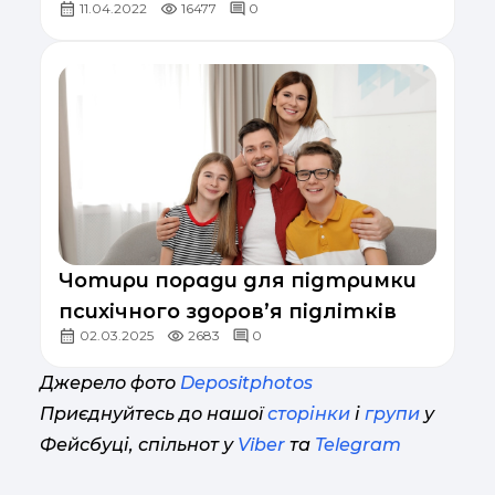
11.04.2022
16477
0
Чотири поради для підтримки
психічного здоров’я підлітків
02.03.2025
2683
0
Джерело фото
Depositphotos
Приєднуйтесь до нашої
сторінки
і
групи
у
Фейсбуці, спільнот у
Viber
та
Telegram