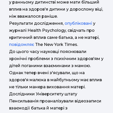
у ранньому дитинстві може мати більший
вплив на здоров'я дитини у дорослому віці,
ніж вважалося раніше.
Результати дослідження,
опубліковані
у
журналі Health Psychology, свідчать про
критичний вплив саме батька, а не матері,
повідомляє
The New York Times.
До цього часу науковці пояснювали
хронічні проблеми з психічним здоров'ям у
дітей поганими взаєминами з мамою.
Однак тепер вчені з'ясували, що на
здоров'я малюка в майбутньому має вплив
не тільки манера виховання матері.
Дослідники Університету штату
Пенсильванія проаналізували відеозаписи
взаємодії батька й матері з