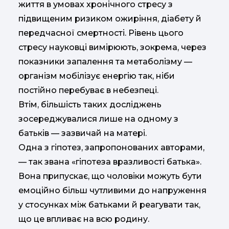
життя в умовах хронічного стресу з
підвищеним ризиком ожиріння, діабету й
передчасної смертності. Рівень цього
стресу науковці вимірюють, зокрема, через
показники запалення та метаболізму —
організм мобілізує енергію так, ніби
постійно перебуває в небезпеці.
Втім, більшість таких досліджень
зосереджувалися лише на одному з
батьків — зазвичай на матері.
Одна з гіпотез, запропонованих авторами,
— так звана «гіпотеза вразливості батька».
Вона припускає, що чоловіки можуть бути
емоційно більш чутливими до напруження
у стосунках між батьками й реагувати так,
що це впливає на всю родину.