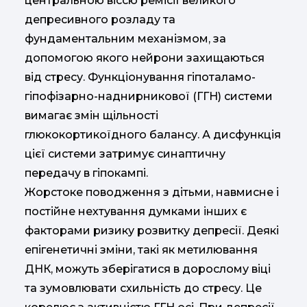
центральною віссю ремісії великого
депресивного розладу та
фундаментальним механізмом, за
допомогою якого нейрони захищаються
від стресу. Функціонування гіпоталамо-
гіпофізарно-наднирникової (ГГН) системи
вимагає змін щільності
глюкокортикоїдного балансу. А дисфункція
цієї системи затримує синаптичну
передачу в гіпокампі.
Жорстоке поводження з дітьми, навмисне і
постійне нехтування думками інших є
факторами ризику розвитку депресії. Деякі
епігенетичні зміни, такі як метилювання
ДНК, можуть зберігатися в дорослому віці
та зумовлювати схильність до стресу. Це