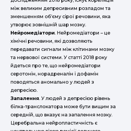
дослідженням 2018 року, існує кореляція
між великим депресивним розладом та
зменшенням об’єму сірої речовини, яка
утворює зовнішній шар мозку.
Нейромедіатори
. Нейромедіатори – це
хімічні речовини, які дозволяють
передавати сигнали між клітинами мозку
та нервової системи. У статті 2018 року
йдеться про те, що нейромедіатори
серотонін, норадреналін і дофамін
поводяться аномально у людей з
депресією.
Запалення
. У людей з депресією рівень
білка-транслокатора може бути вищим за
середній, що вказує на запалення мозку.
Церебральна нейропластичність є