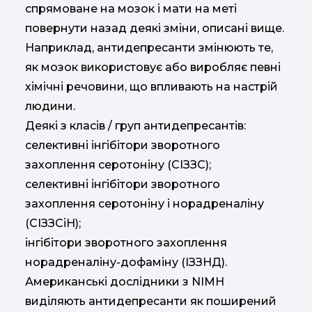
спрямоване на мозок і мати на меті
повернути назад деякі зміни, описані вище.
Наприклад, антидепресанти змінюють те,
як мозок використовує або виробляє певні
хімічні речовини, що впливають на настрій
людини.
Деякі з класів / груп антидепресантів:
селективні інгібітори зворотного
захоплення серотоніну (СІЗЗС);
селективні інгібітори зворотного
захоплення серотоніну і норадреналіну
(СІЗЗСіН);
інгібітори зворотного захоплення
норадреналіну-дофаміну (ІЗЗНД).
Американські дослідники з NIMH
виділяють антидепресанти як поширений