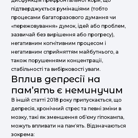
дисфункція префронтальної кори, що
підтверджується румінаціями (тобто
процесами багаторазового думання чи
«пережовування» думок, ідей або проблем,
зазвичай без вирішення або прогресу),
негативним когнітивним процесом і
негативним сприйняттям майбутнього, а
також порушеннями концентрації,
стабільності та вибірковості уваги.
Вплив депресії на
пам’ять є неминучим
В іншій статті 2018 року припускається, що
депресія, хронічний стрес та певні зміни в
мозку, такі як зменшення об’єму гіпокампа,
можуть впливати на пам’ять. Відзначаються
зокрема: