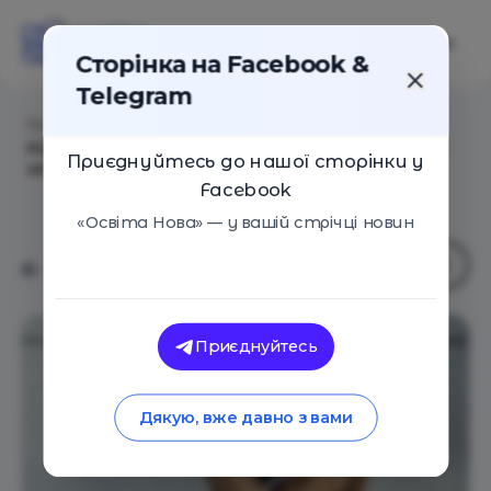
Сторінка на Facebook &
Telegram
Головна
/
Статті
/
Як депресія змінює мозок: що
відбувається з пам’яттю, емоціями та нейронними
Приєднуйтесь до нашої сторінки у
зв’язками
Facebook
«Освіта Нова» — у вашій стрічці новин
Приєднуйтесь
Дякую, вже давно з вами