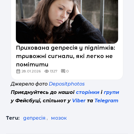
Прихована депресія у підлітків:
тривожні сигнали, які легко не
помітити
28.01.2026
1327
0
Джерело фото
Depositphotos
Приєднуйтесь до нашої
сторінки
і
групи
у Фейсбуці, спільнот у
Viber
та
Telegram
Теги:
депресія
,
мозок