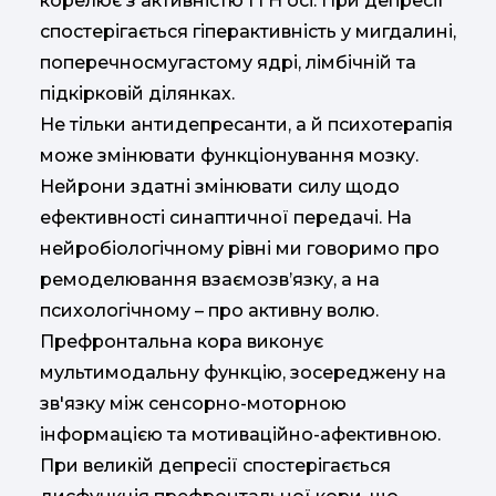
корелює з активністю ГГН осі. При депресії
спостерігається гіперактивність у мигдалині,
поперечносмугастому ядрі, лімбічній та
підкірковій ділянках.
Не тільки антидепресанти, а й психотерапія
може змінювати функціонування мозку.
Нейрони здатні змінювати силу щодо
ефективності синаптичної передачі. На
нейробіологічному рівні ми говоримо про
ремоделювання взаємозв’язку, а на
психологічному – про активну волю.
Префронтальна кора виконує
мультимодальну функцію, зосереджену на
зв'язку між сенсорно-моторною
інформацією та мотиваційно-афективною.
При великій депресії спостерігається