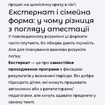
процес на щомісячну кризу в сім’ї.
Екстернат і сімейна
форма: у чому різниця
з погляду атестації
У повсякденному розумінні ці формати
часто плутають, бо обидва дають гнучкість.
Але для планування важливо розуміти
логіку:
Екстернат
— це про
самостійне
проходження програми
з фіксацією
результатів у визначені періоди. Він добре
підходить дітям, які можуть працювати
автономно або з репетиторами/
педагогами, але хочуть здавати предмети у
своєму темпі.