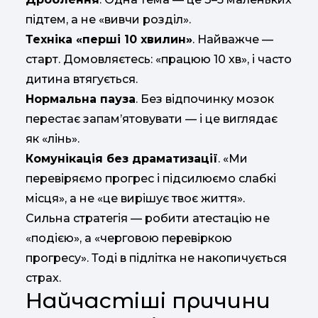
підтем, а не «вивчи розділ».
Техніка «перші 10 хвилин»
. Найважче —
старт. Домовляєтесь: «працюю 10 хв», і часто
дитина втягується.
Нормальна пауза
. Без відпочинку мозок
перестає запам’ятовувати — і це виглядає
як «лінь».
Комунікація без драматизації
. «Ми
перевіряємо прогрес і підсилюємо слабкі
місця», а не «це вирішує твоє життя».
Сильна стратегія — робити атестацію не
«подією», а «черговою перевіркою
прогресу». Тоді в підлітка не накопичується
страх.
Найчастіші причини