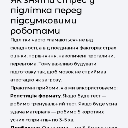
підлітка перед
підсумковими
роботами
Підлітки часто «ламаються» не від
складності, а від поєднання факторів: страх
оцінки, порівняння, накопичені прогалини,
перевтома. Тому важливо будувати
підготовку так, щоб мозок не сприймав
атестацію як загрозу.
Практичні прийоми, які ми використовуємо:
Репетиція формату
. Якщо буде тест —
робимо тренувальний тест. Якщо буде усна
здача матеріалу — робимо 5 коротких
усних «спринтів» по 3–5 хв.
Дроблення
. Одна тема — це 3–5 маленьких