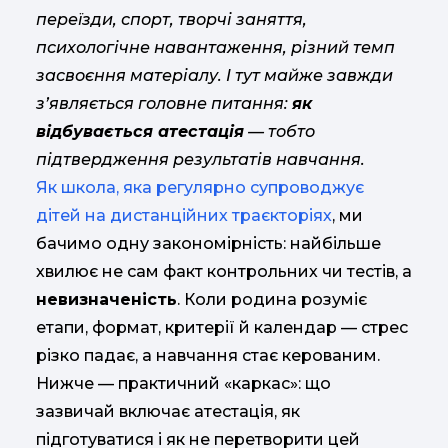
переїзди, спорт, творчі заняття,
психологічне навантаження, різний темп
засвоєння матеріалу. І тут майже завжди
з’являється головне питання:
як
відбувається атестація
— тобто
підтвердження результатів навчання.
Як школа, яка регулярно супроводжує
дітей на дистанційних траєкторіях
, ми
бачимо одну закономірність: найбільше
хвилює не сам факт контрольних чи тестів, а
невизначеність
. Коли родина розуміє
етапи, формат, критерії й календар — стрес
різко падає, а навчання стає керованим.
Нижче — практичний «каркас»: що
зазвичай включає атестація, як
підготуватися і як не перетворити цей