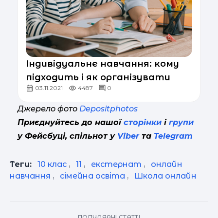
Індивідуальне навчання: кому
підходить і як організувати
03.11.2021
4487
0
Джерело фото
Depositphotos
Приєднуйтесь до нашої
сторінки
і
групи
у Фейсбуці, спільнот у
Viber
та
Telegram
Теги:
10 клас
,
11
,
екстернат
,
онлайн
навчання
,
сімейна освіта
,
Школа онлайн
ПОПУЛЯРНІ СТАТТІ