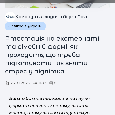
Команда викладачів Ліцею Nova
Освіта в Україні
Атестація на екстернаті
та сімейній формі: як
проходить, що треба
підготувати і як зняти
стрес у підлітка
23.01.2026
1102
0
Багато батьків переходять на гнучкі
формати навчання не тому, що «так
модно», а тому що життя підштовхує: