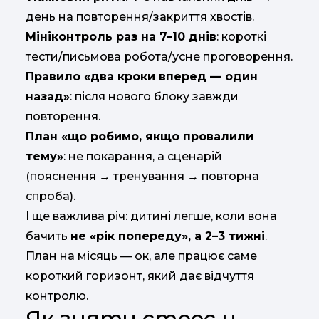
день на повторення/закриття хвостів.
Мініконтроль раз на 7–10 днів
: короткі
тести/письмова робота/усне проговорення.
Правило «два кроки вперед — один
назад»
: після нового блоку завжди
повторення.
План «що робимо, якщо провалили
тему»
: не покарання, а сценарій
(пояснення → тренування → повторна
спроба).
І ще важлива річ: дитині легше, коли вона
бачить
не «рік попереду», а 2–3 тижні
.
План на місяць — ок, але працює саме
короткий горизонт, який дає відчуття
контролю.
Як зняти стрес у