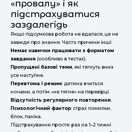
«провалу» і як
підстрахуватися
заздалегідь
Якщо підсумкова робота не вдалася, це не
завжди про знання. Часто причини інші:
Немає навички працювати з форматом
завдання
(особливо в тестах).
Пропущені базові теми
, які тягнуть вниз
усе наступне.
Перевтома і режим
: дитина вчиться
ночами, а потім «не тягне» на перевірці.
Відсутність регулярного повторення
.
Психологічний фактор
: страх помилки,
блок, паніка.
Підстрахування просте: раз на 1–2 тижні