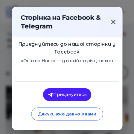
Сторінка на Facebook &
Telegram
Головна
/
Статті
/
Атестація на екстернаті та сімейній
формі: як проходить, що треба підготувати і як
Приєднуйтесь до нашої сторінки у
зняти стрес у підлітка
Facebook
«Освіта Нова» — у вашій стрічці новин
Приєднуйтесь
Дякую, вже давно з вами