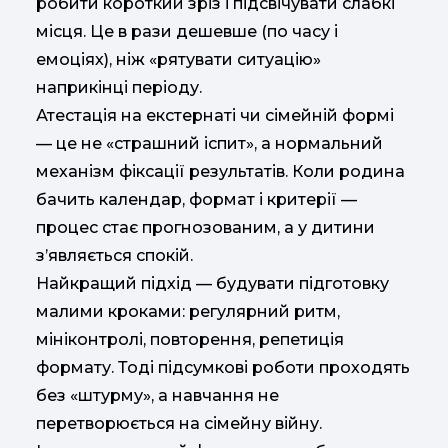
робити короткий зріз і підсвічувати слабкі
місця. Це в рази дешевше (по часу і
емоціях), ніж «рятувати ситуацію»
наприкінці періоду.
Атестація на екстернаті чи сімейній формі
— це не «страшний іспит», а нормальний
механізм фіксації результатів. Коли родина
бачить календар, формат і критерії —
процес стає прогнозованим, а у дитини
з’являється спокій.
Найкращий підхід — будувати підготовку
малими кроками: регулярний ритм,
мініконтролі, повторення, репетиція
формату. Тоді підсумкові роботи проходять
без «штурму», а навчання не
перетворюється на сімейну війну.