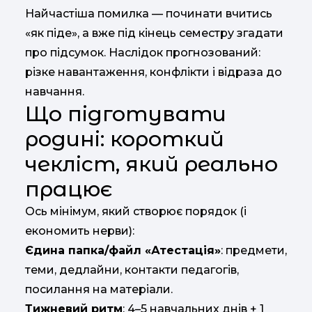
Найчастіша помилка — починати вчитись
«як піде», а вже під кінець семестру згадати
про підсумок. Наслідок прогнозований:
різке навантаження, конфлікти і відраза до
навчання.
Що підготувати
родині: короткий
чекліст, який реально
працює
Ось мінімум, який створює порядок (і
економить нерви):
Єдина папка/файл «Атестація»
: предмети,
теми, дедлайни, контакти педагогів,
посилання на матеріали.
Тижневий ритм
: 4–5 навчальних днів + 1