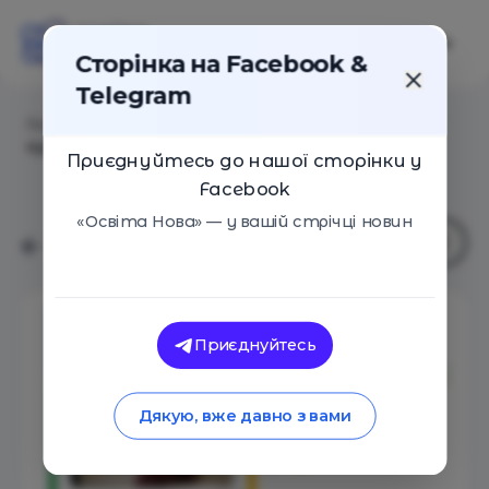
Сторінка на Facebook &
Telegram
Головна
/
Статті
/
Google запускає безкоштовний
курс «ШІ для бізнесу»: як долучитися
Приєднуйтесь до нашої сторінки у
Facebook
«Освіта Нова» — у вашій стрічці новин
Приєднуйтесь
Дякую, вже давно з вами