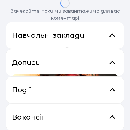
Зачекайте, поки ми завантажимо для вас
коментарі
Навчальні заклади
Дописи
Події
Основи email маркетингу від
04.05
SendPulse
Вакансії