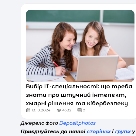
Вибір ІТ-спеціальності: що треба
знати про штучний інтелект,
хмарні рішення та кібербезпеку
18.10.2024
4382
0
Джерело фото
Depositphotos
Приєднуйтесь до нашої
сторінки
і
групи
у