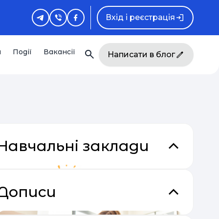
Вхід і реєстрація
и
Події
Вакансії
Написати в блог
Навчальні заклади
Дописи
кладки