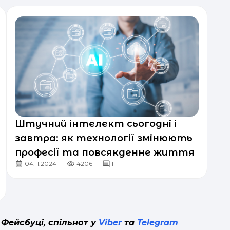
Штучний інтелект сьогодні і
завтра: як технології змінюють
професії та повсякденне життя
04.11.2024
4206
1
 Фейсбуці, спільнот у
Viber
та
Telegram