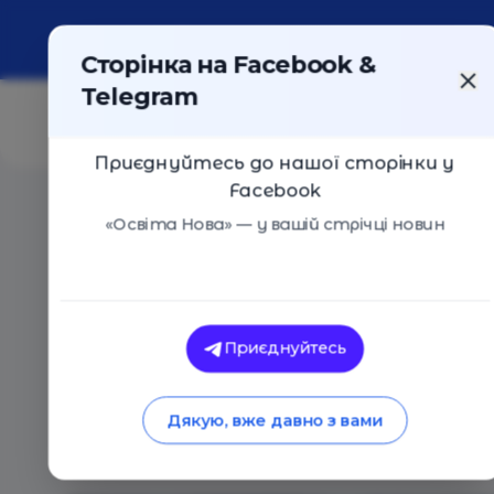
Про портал
Реклама
Контакти
Сторінка на Facebook &
Telegram
Приєднуйтесь до нашої сторінки у
Facebook
Головна
/
Статті
/
Білл Гейтс назвав 3 професії, які н
«Освіта Нова» — у вашій стрічці новин
Освіта Нова
Білл Гейтс назвав 3 
Приєднуйтесь
замінить ШІ
Дякую, вже давно з вами
28.03.2025
3027
0