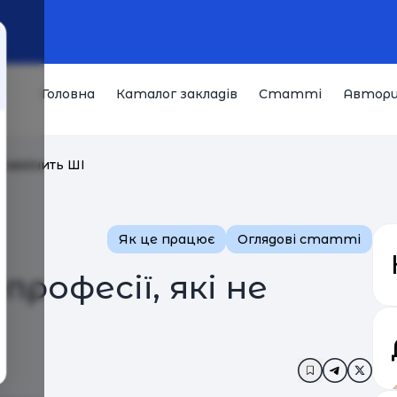
Головна
Каталог закладів
Статті
Автор
е замінить ШІ
Як це працює
Оглядові статті
професії, які не
Додати в за