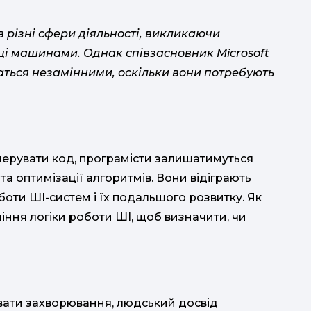
в різні сфери діяльності, викликаючи
і машинами. Однак співзасновник Microsoft
шаться незамінними, оскільки вони потребують
енерувати код, програмісти залишатимуться
а оптимізації алгоритмів. Вони відіграють
ф
оти ШІ-систем і їх подальшого розвитку. Як
іння логіки роботи ШІ, щоб визначити, чи
сп
вати захворювання, людський досвід