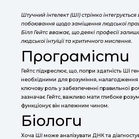
Штучний інтелект (ШІ) стрімко інтегрується 
побоювання щодо заміщення людської прац
Білл Гейтс вважає, що деякі професії зали
людської інтуїції та критичного мислення.​
Програмісти
Гейтс підкреслює, що, попри здатність ШІ г
необхідними для розуміння, налагодження т
ключову роль у забезпеченні правильної роб
зазначає Гейтс, важливо мати глибоке розум
функціонує він належним чином. ​
Біологи
Хоча ШІ може аналізувати ДНК та діагносту