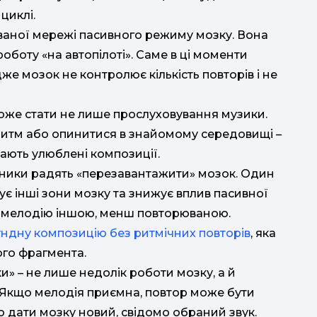
циклі.
ваної мережі пасивного режиму мозку. Вона
мрії. На
роботу «на автопілоті». Саме в ці моменти
же мозок не контролює кількість повторів і не
ї
же стати не лише прослуховування музики.
ритм або опинитися в знайомому середовищі –
д
хають улюблені композиції.
дники радять «перезавантажити» мозок. Один
ивує інші зони мозку та знижує вплив пасивної
ву мелодію іншою, менш повторюваною.
ундну композицію без ритмічних повторів
, яка
ого фрагмента.
» – не лише недолік роботи мозку, а й
 Якщо мелодія приємна, повтор може бути
 дати мозку новий, свідомо обраний звук.