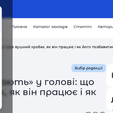
Головна
Каталог закладів
Статті
Автор
: що таке вушний хробак, як він працює і як його позбавити
Вибір редакції
ають» у голові: що
 як він працює і як