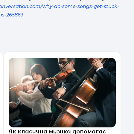
conversation.com/why-do-some-songs-get-stuck-
rms-265863
Як класична музика допомагає