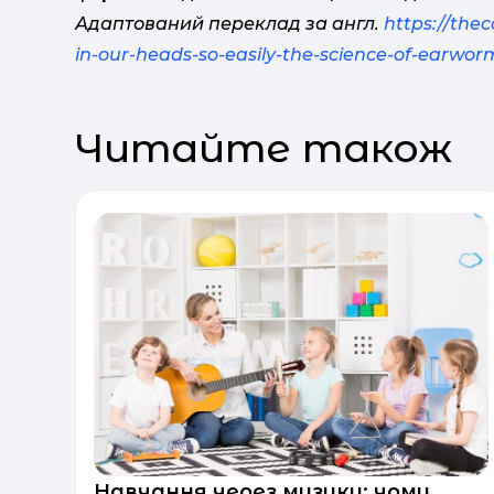
Адаптований переклад за англ.
https://the
in-our-heads-so-easily-the-science-of-earwo
Читайте також
Навчання через музику: чому