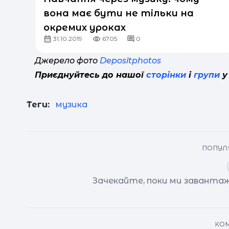
вона має бути не тільки на
окремих уроках
31.10.2019
6705
0
Джерело фото
Depositphotos
Приєднуйтесь до нашої
сторінки
і
групи
у
Теги:
музика
ПОПУЛЯ
Зачекайте, поки ми завантаж
КОМ