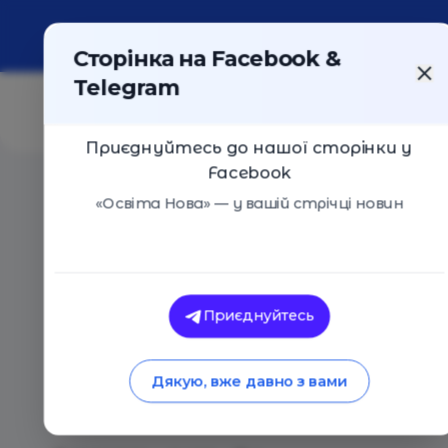
Про портал
Реклама
Контакти
Сторінка на Facebook &
Telegram
Приєднуйтесь до нашої сторінки у
Facebook
Головна
/
Статті
/
Чому пісні «застрягають» у голові
«Освіта Нова» — у вашій стрічці новин
Освіта Нова
Чому пісні «застряг
Приєднуйтесь
таке вушний хробак,
Дякую, вже давно з вами
його позбавитись