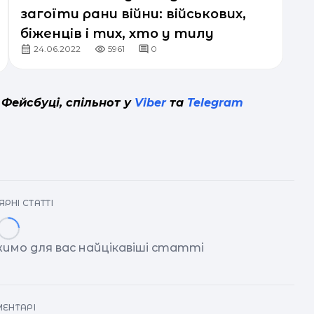
загоїти рани війни: військових,
біженців і тих, хто у тилу
24.06.2022
5961
0
 Фейсбуці, спільнот у
Viber
та
Telegram
РНІ СТАТТІ
имо для вас найцікавіші статті
ЕНТАРІ