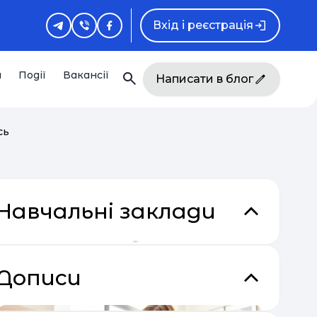
Вхід і реєстрація
и
Події
Вакансії
Написати в блог
сь
Навчальні заклади
Дописи