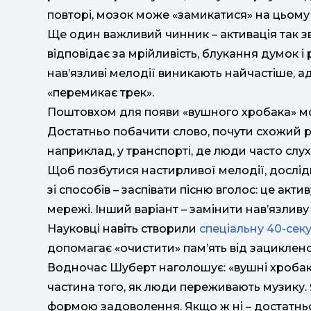
повторі, мозок може «замикатися» на цьому 
Ще один важливий чинник – активація так з
відповідає за мрійливість, блукання думок і 
нав’язливі мелодії виникають найчастіше, ад
«перемикає трек».
Поштовхом для появи «вушного хробака» мо
Достатньо побачити слово, почути схожий 
наприклад, у транспорті, де люди часто слу
Щоб позбутися настирливої мелодії, дослі
зі способів – заспівати пісню вголос: це акт
мережі. Інший варіант – замінити нав’язли
Науковці навіть створили
спеціальну 40-сек
допомагає «очистити» пам’ять від зациклен
Водночас Шуберт наголошує: «вушні хробаки
частина того, як люди переживають музику.
формою задоволення. Якщо ж ні – достатньо