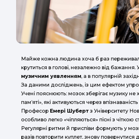
Майже кожна людина хоча б раз переживала
крутиться в голові, незалежно від бажання.
музичним уявленням
, а в популярній захід
За даними досліджень, із цим ефектом упр
Учені пояснюють: мозок зберігає музику не 
пам’яті», які активуються через впізнаваність
Професор
Емері Шуберт
з Університету Нов
особливо легко «чіпляються» пісні з чітко
Регулярні ритми й приспіви формують у мозку
разів повторити куплет, знову повернутися 