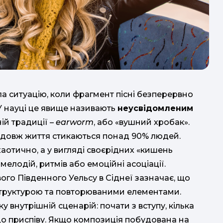
 ситуацію, коли фрагмент пісні безперервно
 У науці це явище називають
неусвідомленим
ній традиції –
earworm
, або «вушний хробак».
одовж життя стикаються понад 90% людей.
са
хаотично, а у вигляді своєрідних «кишень
 мелодій, ритмів або емоційні асоціації.
ого Південного Уельсу в Сіднеї зазначає, що
ю структурою та повторюваними елементами.
сер
 внутрішній сценарій: почати з вступу, кілька
до приспіву. Якщо композиція побудована на