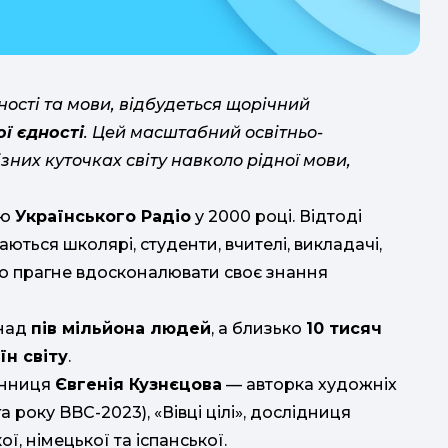
мності та мови, відбудеться щорічний
ї єдності
. Цей масштабний освітньо-
зних куточках світу навколо рідної мови,
Н
ою
Українського Радіо
у 2000 році. Відтоді
ються школярі, студенти, вчителі, викладачі,
 хто прагне вдосконалювати своє знання
онад
пів мільйона людей
, а близько
10 тисяч
їн світу
.
енниця
Євгенія Кузнєцова
— авторка художніх
 року BBC-2023), «Вівці цілі», дослідниця
ї, німецької та іспанської.