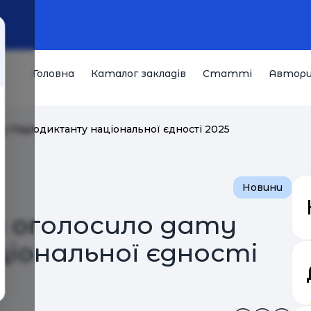
Головна
Каталог закладів
Статті
Автор
у Радіодиктанту національної єдності 2025
Новини
я оголосило дату
іональної єдності