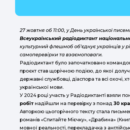
27 жовтня об 11:00, у День української писе
Всеукраїнський радіодиктант національно
культурний флешмоб об’єднує українців у рі
самоперевірки та взаємоповаги.
Радіодиктант було започатковано команд
проєкт став щорічною подією, до якої долуча
державні службовці, діаспора та всі охочі,
української мови.
У 2024 році участь у Радіодиктанті взяли п
робіт
надійшли на перевірку з понад
30 кра
Авторкою цьогорічного тексту стала письм
романів «Спитайте Мієчку», «Драбина» (Книга
мовної реальності, перекладачка з англійсько