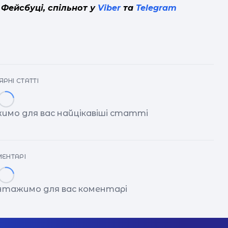
 Фейсбуці, спільнот у
Viber
та
Telegram
РНІ СТАТТІ
имо для вас найцікавіші статті
ЕНТАРІ
антажимо для вас коментарі