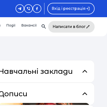
Вхід і реєстрація
и
Події
Вакансії
Написати в блог
Навчальні заклади
Дописи