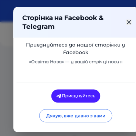
Про портал
Реклама
Контакти
Сторінка на Facebook &
Telegram
Приєднуйтесь до нашої сторінки у
Facebook
Головна
/
Статті
/
Суспільне Мовлення оголосило дат
«Освіта Нова» — у вашій стрічці новин
Освіта Нова
Суспільне Мовленн
Приєднуйтесь
Радіодиктанту нац
Дякую, вже давно з вами
2025