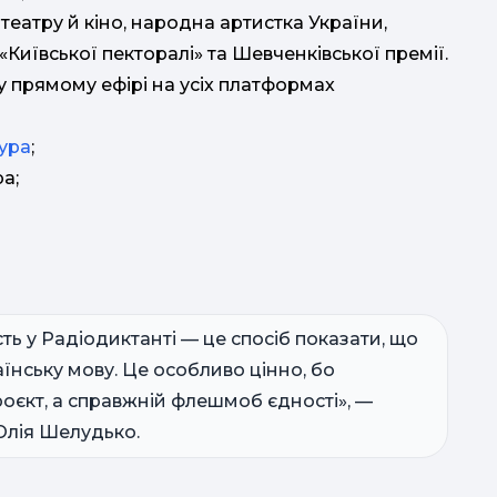
театру й кіно, народна артистка України,
 «Київської пекторалі» та Шевченківської премії.
потре
у прямому ефірі на усіх платформах
тура
;
а;
н
ть у Радіодиктанті — це спосіб показати, що
їнську мову. Це особливо цінно, бо
М
оєкт, а справжній флешмоб єдності», —
Юлія Шелудько.