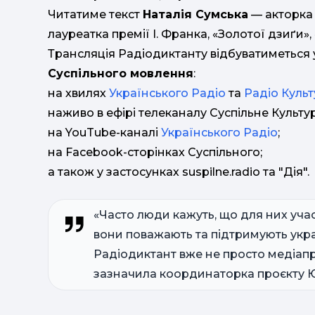
Читатиме текст
Наталія Сумська
— акторка 
лауреатка премії І. Франка, «Золотої дзиґи»,
Трансляція Радіодиктанту відбуватиметься 
Суспільного мовлення
:
на хвилях
Українського Радіо
та
Радіо Куль
наживо в ефірі телеканалу Суспільне Культур
на YouTube-каналі
Українського Радіо
;
на Facebook-сторінках Суспільного;
а також у застосунках suspilne.radio та "Дія".
«Часто люди кажуть, що для них учас
вони поважають та підтримують укра
Радіодиктант вже не просто медіапр
зазначила координаторка проєкту 