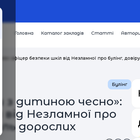
Головна
Каталог закладів
Статті
Автор
но»: офіцер безпеки шкіл від Незламної про булінг, довір
Булінг
и з дитиною чесно»:
 від Незламної про
оль дорослих