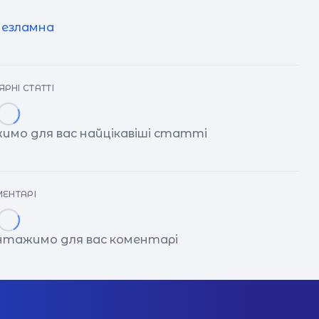
незламна
РНІ СТАТТІ
имо для вас найцікавіші статті
ЕНТАРІ
антажимо для вас коментарі