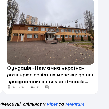
Фундація «Незламна Україна»
розширює освітню мережу: до неї
приєдналася київська гімназія
02.11.2025
601
0
«Престиж»
 Фейсбуці, спільнот у
Viber
та
Telegram