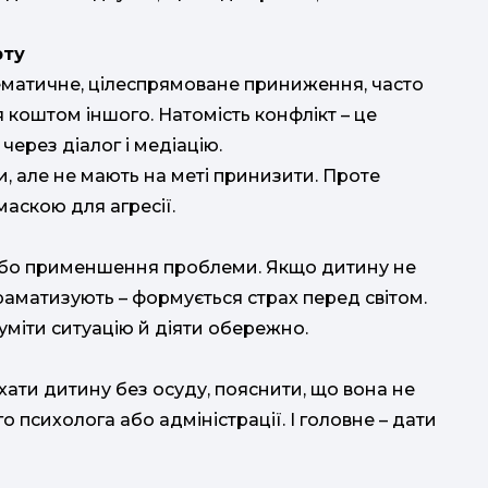
рту
стематичне, цілеспрямоване приниження, часто
 коштом іншого. Натомість конфлікт – це
ерез діалог і медіацію.
, але не мають на меті принизити. Проте
аскою для агресії.
або применшення проблеми. Якщо дитину не
раматизують – формується страх перед світом.
зуміти ситуацію й діяти обережно.
хати дитину без осуду, пояснити, що вона не
о психолога або адміністрації. І головне – дати