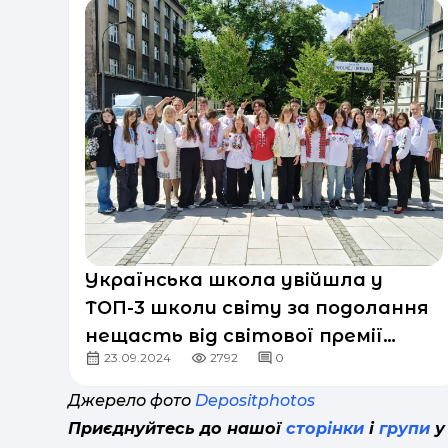
Українська школа увійшла у
ТОП-3 школи світу за подолання
нещасть від світової премії
23.09.2024
2792
0
World Best School Prizes
Джерело фото
Depositphotos
Приєднуйтесь до нашої
сторінки
і
групи
у