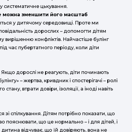
в
у систематичне цькування.
ле можна зменшити його масштаб
шиться у дитячому середовищі. Проте ми
овідальність дорослих – допомогти дітям
му вирішенню конфліктів. Найчастіше булінг
 під час пубертатного періоду, коли діти
п
 Якщо дорослі не реагують, діти починають
лінгу» – жертва, кривдник і спостерігачі – ролі
стану, втрати довіри, ізоляції, а іноді навіть
я зі спілкування. Дітям потрібно показати, що
 пояснювати, що це нормально – і для дітей, і
дитина відчуває, що їй довіряють, вона не