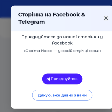
Про портал
Реклама
Контакти
Сторінка на Facebook &
Telegram
Приєднуйтесь до нашої сторінки у
Facebook
Головна
/
Статті
/
«Головне – говорити з дитиною чес
«Освіта Нова» — у вашій стрічці новин
Foundation Unbreakable Ukraine
«Головне – говорит
Приєднуйтесь
офіцер безпеки шкіл
Дякую, вже давно з вами
булінг, довіру та р