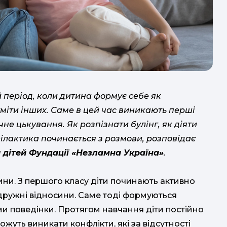
уч
з
п
й період, коли дитина формує себе як
уміти інших. Саме в цей час виникають перші
чне цькування. Як розпізнати булінг, як діяти
ілактика починається з розмови, розповідає
и дітей Фундації «Незламна Україна»
.
ини. З першого класу діти починають активно
о
 дружні відносини. Саме тоді формуються
рми поведінки. Протягом навчання діти постійно
ожуть виникати конфлікти, які за відсутності