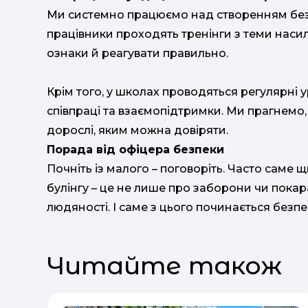
Ми системно працюємо над створенням без
працівники проходять тренінги з теми насил
ознаки й реагувати правильно.
Крім того, у школах проводяться регулярні ур
співпраці та взаємопідтримки. Ми прагнемо
дорослі, яким можна довіряти.
Порада від офіцера безпеки
Почніть із малого – поговоріть. Часто саме
булінгу – це не лише про заборони чи покар
людяності. І саме з цього починається безп
Читайте також