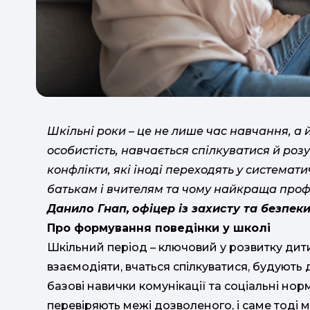
Шкільні роки – це не лише час навчання, а 
особистість, навчається спілкуватися й роз
конфлікти, які іноді переходять у системати
батькам і вчителям та чому найкраща проф
Данило Гнап,
офіцер із захисту та безпек
Про формування поведінки у школі
Шкільний період – ключовий у розвитку дит
взаємодіяти, вчаться спілкуватися, будують
базові навички комунікації та соціальні но
перевіряють межі дозволеного, і саме тоді м