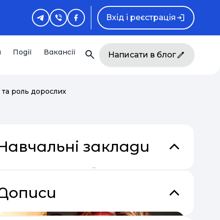
Вхід і реєстрація
и
Події
Вакансії
Написати в блог
у та роль дорослих
Навчальні заклади
Дописи