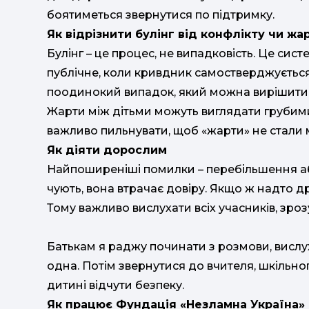
боятиметься звернутися по підтримку.
Як відрізнити булінг від конфлікту чи жа
Булінг – це процес, не випадковість. Це си
публічне, коли кривдник самостверджується
поодинокий випадок, який можна вирішити ч
Жарти між дітьми можуть виглядати грубими
важливо пильнувати, щоб «жарти» не стали м
Як діяти дорослим
Найпоширеніші помилки – перебільшення 
чують, вона втрачає довіру. Якщо ж надто д
Тому важливо вислухати всіх учасників, зро
Батькам я раджу починати з розмови, вислу
одна. Потім звернутися до вчителя, шкільног
дитині відчути безпеку.
Як працює Фундація «Незламна Україна»