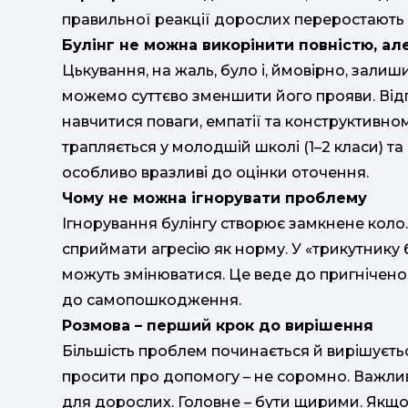
правильної реакції дорослих переростають 
Булінг не можна викорінити повністю, а
Цькування, на жаль, було і, ймовірно, зали
можемо суттєво зменшити його прояви. Відп
навчитися поваги, емпатії та конструктивно
трапляється у молодшій школі (1–2 класи) та
особливо вразливі до оцінки оточення.
Чому не можна ігнорувати проблему
Ігнорування булінгу створює замкнене коло.
сприймати агресію як норму. У «трикутнику бу
можуть змінюватися. Це веде до пригніченого 
до самопошкодження.
Розмова – перший крок до вирішення
Більшість проблем починається й вирішуєтьс
просити про допомогу – не соромно. Важливо
для дорослих. Головне – бути щирими. Якщо 