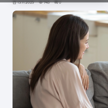
13.11.2025
745
0