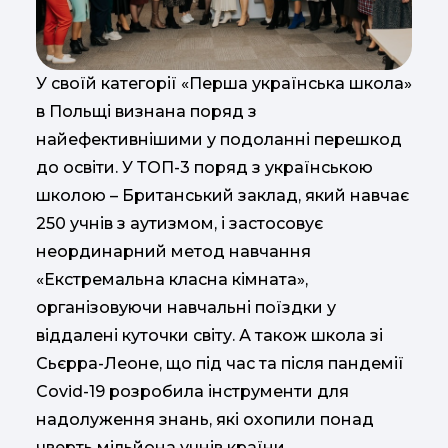
У своїй категорії «Перша українська школа»
в Польщі визнана поряд з
найефективнішими у подоланні перешкод
до освіти. У ТОП-3 поряд з українською
школою – Британський заклад, який навчає
250 учнів з аутизмом, і застосовує
неординарний метод навчання
«Екстремальна класна кімната»,
організовуючи навчальні поїздки у
віддалені куточки світу. А також школа зі
Сьєрра-Леоне, що під час та після пандемії
Covid-19 розробила інструменти для
надолуження знань, які охопили понад
чверть мільйона учнів країни.