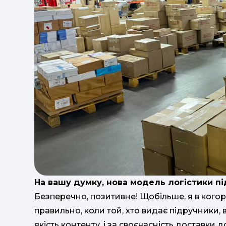
На вашу думку, нова модель логістики п
Безперечно, позитивне! Щобільше, я в когорті
правильно, коли той, хто видає підручники, від
якість контенту, і за своєчасність доставки д