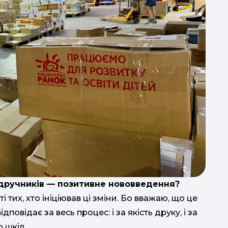
ідручників — позитивне нововведення?
 тих, хто ініціював ці зміни. Бо вважаю, що це
повідає за весь процес: і за якість друку, і за
о шкіл.