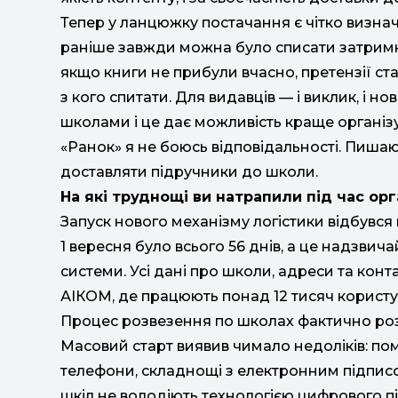
Тепер у ланцюжку постачання є чітко визн
раніше завжди можна було списати затримки
якщо книги не прибули вчасно, претензії ст
з кого спитати. Для видавців — і виклик, і н
школами і це дає можливість краще організ
«Ранок» я не боюсь відповідальності. Пиша
доставляти підручники до школи.
На які труднощі ви натрапили під час орг
Запуск нового механізму логістики відбувся
1 вересня було всього 56 днів, а це надзви
системи. Усі дані про школи, адреси та кон
АІКОМ, де працюють понад 12 тисяч користува
Процес розвезення по школах фактично розп
Масовий старт виявив чимало недоліків: по
телефони, складнощі з електронним підписо
шкіл не володіють технологією цифрового пі