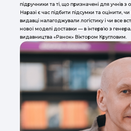
підручники та ті, що призначені для учнів 
Наразі є час підбити підсумки та оцінити, 
видавці налагоджували логістику і чи все вс
нової моделі доставки — в інтерв’ю з гене
видавництва «Ранок» Віктором Кругловим.