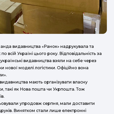
к
оманда видавництва «Ранок» надрукувала та
по всій Україні цього року. Відповідальність за
українські видавництва взяли на себе через
з
и нової моделі логістики. Офіційно вона
и».
 видавництва мають організувати власну
и, такі як Нова пошта чи Укрпошта. Тож
в.
цьовували упродовж серпня, мали доставити
друків. Винятком стали лише електронні
в