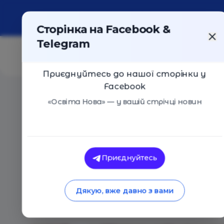
Про портал
Реклама
Контакти
Сторінка на Facebook &
Telegram
Приєднуйтесь до нашої сторінки у
Facebook
Головна
/
Статті
/
Від видавця — до шкіл: як відпра
«Освіта Нова» — у вашій стрічці новин
Вікторія Лисенко
Від видавця — до шк
Приєднуйтесь
пілотна модель дос
Дякую, вже давно з вами
21.09.2025
856
0