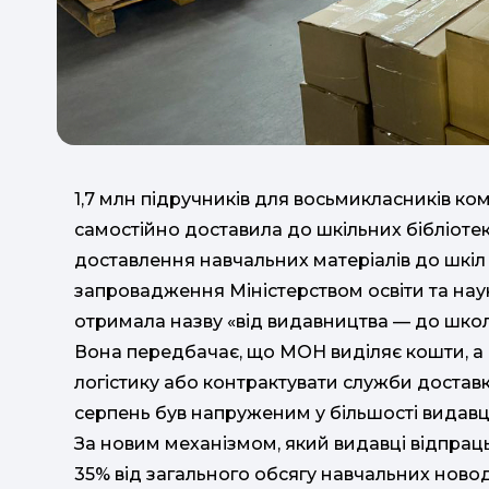
1,7 млн підручників для восьмикласників к
самостійно доставила до шкільних бібліотек 
доставлення навчальних матеріалів до шкіл 
запровадження Міністерством освіти та наук
отримала назву «від видавництва — до школ
Вона передбачає, що МОН виділяє кошти, а
логістику або контрактувати служби доставк
серпень був напруженим у більшості видавці
За новим механізмом, який видавці відпра
35% від загального обсягу навчальних ново