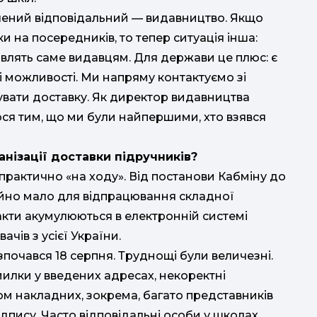
ачений відповідальний — видавництво. Якщо
 на посередників, то тепер ситуація інша:
авлять саме видавцям. Для держави це плюс: є
ові можливості. Ми напряму контактуємо зі
увати доставку. Як директор видавництва
юся тим, що ми були найпершими, хто взявся
анізації доставки підручників?
 практично «на ходу». Від постанови Кабміну до
чайно мало для відпрацювання складної
такти акумулюються в електронній системі
чів з усієї України.
очався 18 серпня. Труднощі були величезні.
милки у введених адресах, некоректні
м накладних, зокрема, багато представників
дпису. Часто відповідальні особи у школах