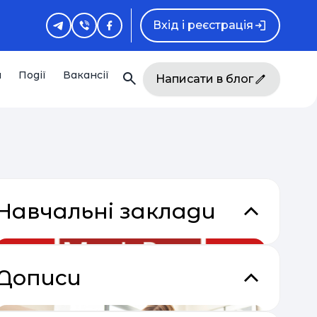
Вхід і реєстрація
и
Події
Вакансії
Написати в блог
Навчальні заклади
Дописи
кладки