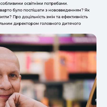
з особливими освітніми потребами.
на
чи варто було поспішати з нововведенням? Як
тигли? Про доцільність змін та ефективність
ральним директором головного дитячого