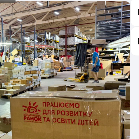
Укра
п