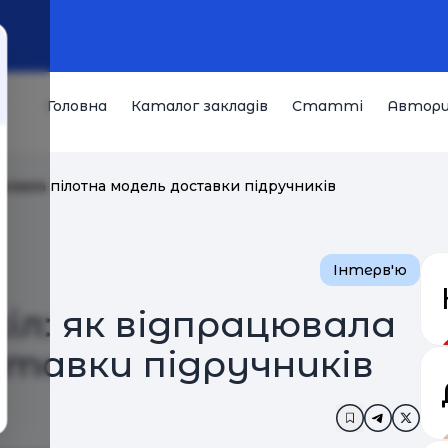
Головна
Каталог закладів
Статті
Автор
цювала пілотна модель доставки підручників
Інтерв'ю
іл: як відпрацювала
тавки підручників
Додати в за