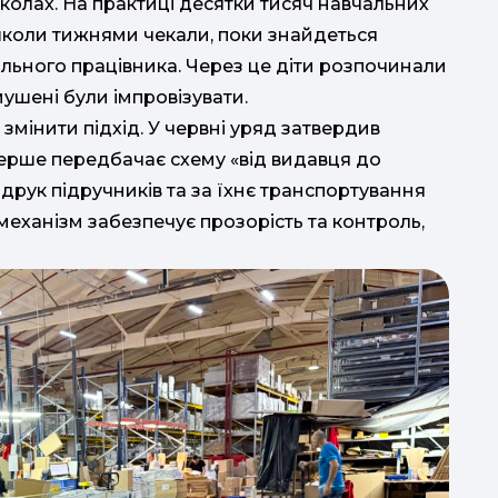
школах. На практиці десятки тисяч навчальних
школи тижнями чекали, поки знайдеться
дального працівника. Через це діти розпочинали
мушені були імпровізувати.
мінити підхід. У червні уряд затвердив
ерше передбачає схему «від видавця до
друк підручників та за їхнє транспортування
механізм забезпечує прозорість та контроль,