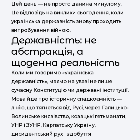
Цей день — не просто данина минулому.
Це відповідь на виклики сьогодення, коли
українська державність знову проходить
випробування війною.
Державність: не
абстракція, а
щоденна реальність
Коли ми говоримо «українська
державність», маємо на увазі не лише
сучасну Конституцію чи державні інституції.
Мова йде про історичну спадкоємність —
лінію, що тягнеться від Русі, через Галицько-
Волинське князівство, козацькі гетьманати,
УНР і ЗУНР, Карпатську Україну,
дисидентський рух і здобуття