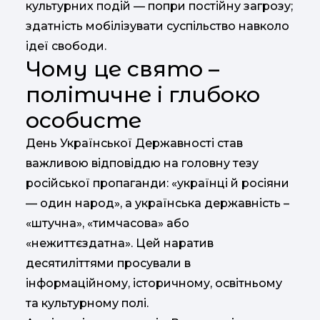
культурних подій — попри постійну загрозу;
здатність мобілізувати суспільство навколо
ідеї свободи.
Чому це свято –
політичне і глибоко
особисте
День Української Державності став
важливою відповіддю на головну тезу
російської пропаганди: «українці й росіяни
— один народ», а українська державність –
«штучна», «тимчасова» або
«нежиттєздатна». Цей наратив
десятиліттями просували в
інформаційному, історичному, освітньому
та культурному полі.