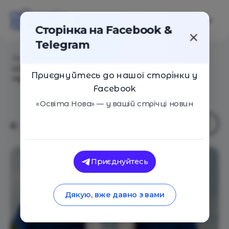
Сторінка на Facebook &
Telegram
Головна
/
Статті
/
День Української Державності:
спадкоємність тисячоліть і вибір, який ми щодня
Приєднуйтесь до нашої сторінки у
підтверджуємо
Facebook
«Освіта Нова» — у вашій стрічці новин
Приєднуйтесь
Дякую, вже давно з вами