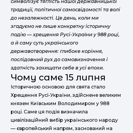
символізує тяглість нашої державницької
традиції, політичної самосвідомості та волі
до незалежності. Це день, коли ми
згадуємо не лише конкретну історичну
подію — хрещення Русі-України у 988 році,
а й саму суть українського
державотворення: глибоке коріння,
послідовний рух до самовизначення і
здатність захищати себе в усі епохи.
Чому саме 15 липня
Історичною основою для свята стало
Хрещення Русі-України, здійснене великим
князем Київським Володимиром у 988
році. Саме ця подія визначила
цивілізаційний вибір українського народу
— європейський напрям, заснований на