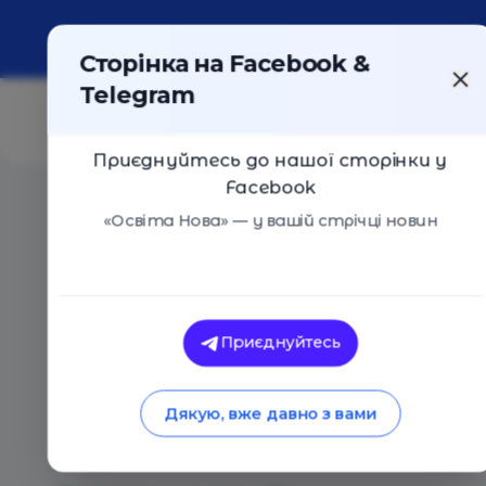
Про портал
Реклама
Контакти
Сторінка на Facebook &
Telegram
Приєднуйтесь до нашої сторінки у
Facebook
Головна
/
Статті
/
Білл Ґейтс поділився книжковими
«Освіта Нова» — у вашій стрічці новин
Освіта Нова
Білл Ґейтс поділив
Приєднуйтесь
рекомендаціями дл
Дякую, вже давно з вами
вечорів 2024