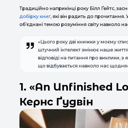
Традиційно наприкінці року Білл Ґейтс, засн
добірку книг
, які він радить до прочитання.
об’єднані темою розуміння світу навколо нас
«Цього року дві книжки у моєму спис
штучний інтелект змінює наше житт
відповіді на питання про виклики, з 
що відбувається навколо нас щодня»
1. «An Unfinished L
Кернс Ґудвін