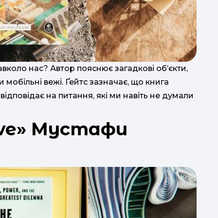
вколо нас? Автор пояснює загадкові об’єкти,
 мобільні вежі. Ґейтс зазначає, що книга
відповідає на питання, які ми навіть не думали
ave» Мустафи