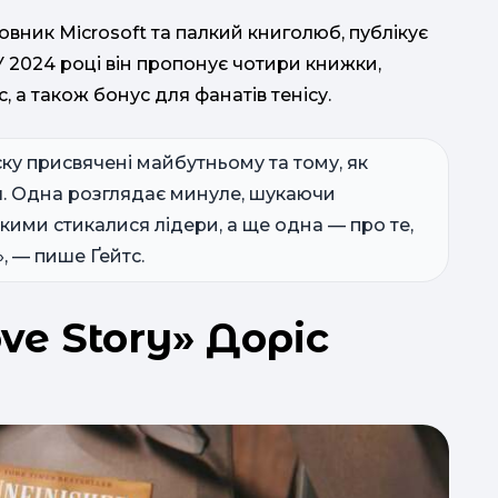
овник Microsoft та палкий книголюб, публікує
 У 2024 році він пропонує чотири книжки,
, а також бонус для фанатів тенісу.
ку присвячені майбутньому та тому, як
я. Одна розглядає минуле, шукаючи
якими стикалися лідери, а ще одна — про те,
, — пише Ґейтс.
ove Story» Доріс
Ц