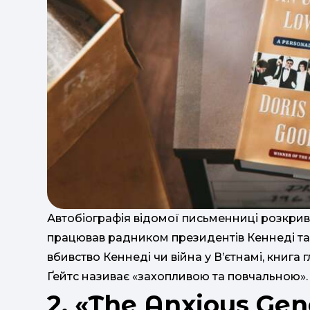
Автобіографія відомої письменниці розкрива
працював радником президентів Кеннеді та 
вбивство Кеннеді чи війна у В’єтнамі, книга 
Ґейтс називає «захопливою та повчальною».
2. «The Anxious Gen