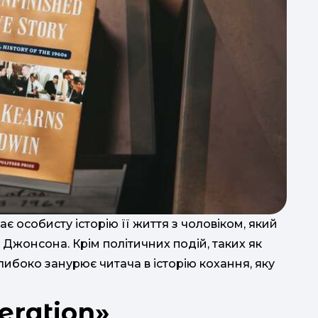
є особисту історію її життя з чоловіком, який
Джонсона. Крім політичних подій, таких як
глибоко занурює читача в історію кохання, яку
eration»