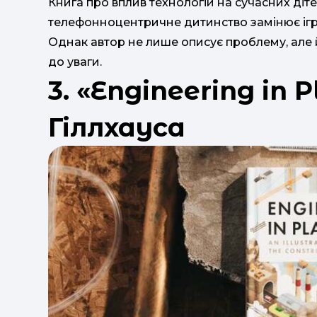
Книга про вплив технологій на сучасних діте
телефонноцентричне дитинство замінює ігр
Однак автор не лише описує проблему, але й
до уваги.
3. «Engineering in P
Гіллхауса