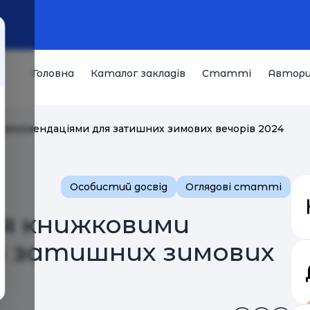
Головна
Каталог закладів
Статті
Автор
 рекомендаціями для затишних зимових вечорів 2024
Особистий досвід
Оглядові статті
ся книжковими
я затишних зимових