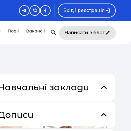
Вхід і реєстрація
и
Події
Вакансії
Написати в блог
Навчальні заклади
Дописи