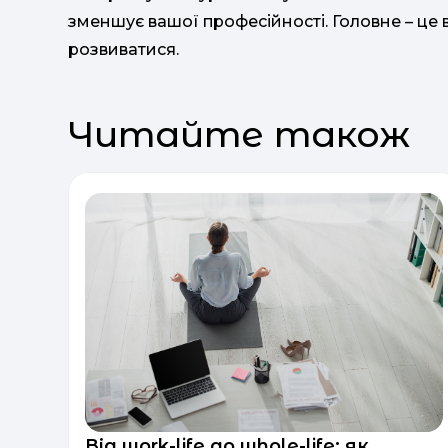
зменшує вашої професійності. Головне – це 
розвиватися.
Читайте також
Від work-life до whole-life: як