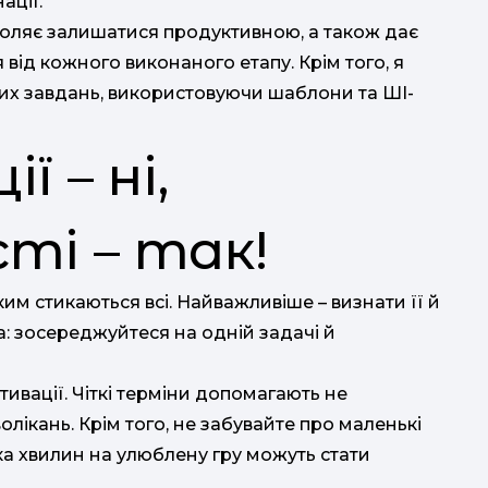
ації.
оляє залишатися продуктивною, а також дає
від кожного виконаного етапу. Крім того, я
их завдань, використовуючи шаблони та ШІ-
 – ні,
ті – так!
им стикаються всі. Найважливіше – визнати її й
а: зосереджуйтеся на одній задачі й
ивації. Чіткі терміни допомагають не
олікань. Крім того, не забувайте про маленькі
ка хвилин на улюблену гру можуть стати