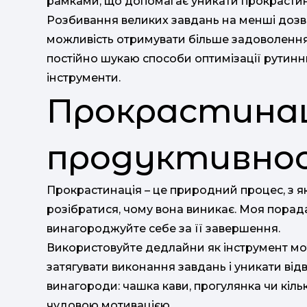
рамками, що допомагає уникати прокрастин
Розбивання великих завдань на менші дозв
можливість отримувати більше задоволення 
постійно шукаю способи оптимізації рутинн
інструменти.
Прокрастинації
продуктивнос
Прокрастинація – це природний процес, з як
розібратися, чому вона виникає. Моя порад
винагороджуйте себе за її завершення.
Використовуйте дедлайни як інструмент мот
затягувати виконання завдань і уникати відв
винагороди: чашка кави, прогулянка чи кіль
чудовою мотивацією.