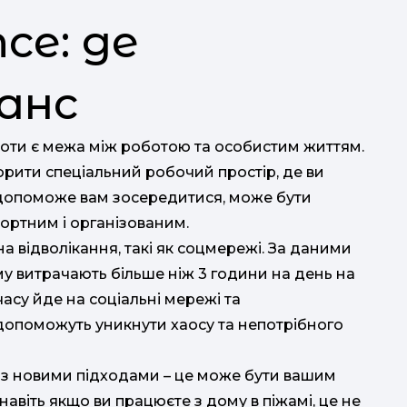
nce: де
анс
оти є межа між роботою та особистим життям.
орити спеціальний робочий простір, де ви
 допоможе вам зосередитися, може бути
ортним і організованим.
 відволікання, такі як соцмережі. За даними
у витрачають більше ніж 3 години на день на
су йде на соціальні мережі та
к допоможуть уникнути хаосу та непотрібного
 з новими підходами – це може бути вашим
 навіть якщо ви працюєте з дому в піжамі, це не