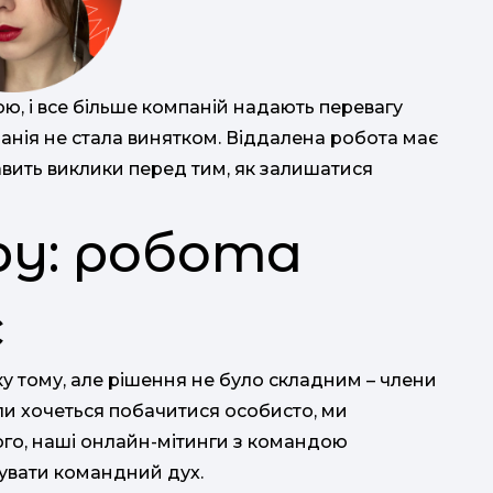
ою, і все більше компаній надають перевагу
анія не стала винятком. Віддалена робота має
ставить виклики перед тим, як залишатися
ру: робота
с
ку тому, але рішення не було складним – члени
оли хочеться побачитися особисто, ми
ого, наші онлайн-мітинги з командою
мувати командний дух.