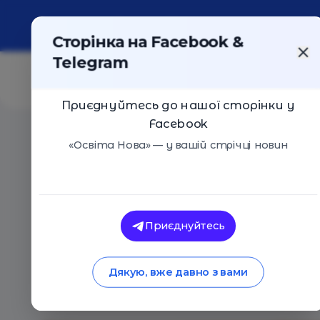
Про портал
Реклама
Контакти
Сторінка на Facebook &
Telegram
Приєднуйтесь до нашої сторінки у
Facebook
Головна
/
Статті
/
Гнучкість та ефективність: як орга
«Освіта Нова» — у вашій стрічці новин
Освіта Нова
Гнучкість та ефект
Приєднуйтесь
організувати робо
Дякую, вже давно з вами
23.02.2025
966
0