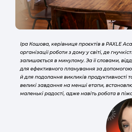
Іра Кошова, керівниця проєктів в PAXLE Ac
організації роботи з дому у світі, де гнучкі
залишається в минулому. За її словами, ві
для ефективного планування за допомогою і
й для подолання викликів продуктивності 
великі завдання на менші етапи, встановлю
маленькі радості, адже навіть робота в пі