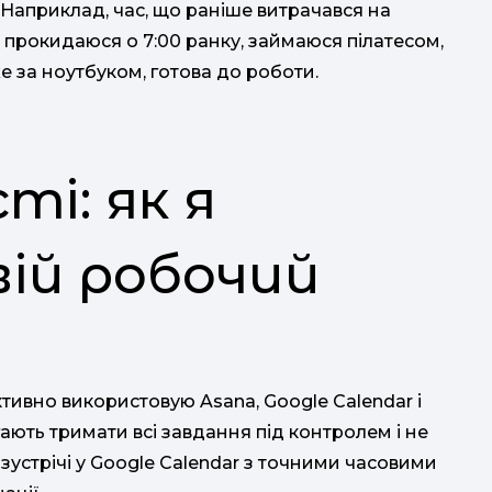
 Наприклад, час, що раніше витрачався на
 прокидаюся о 7:00 ранку, займаюся пілатесом,
же за ноутбуком, готова до роботи.
і: як я
вій робочий
ктивно використовую Asana, Google Calendar і
ають тримати всі завдання під контролем і не
устрічі у Google Calendar з точними часовими