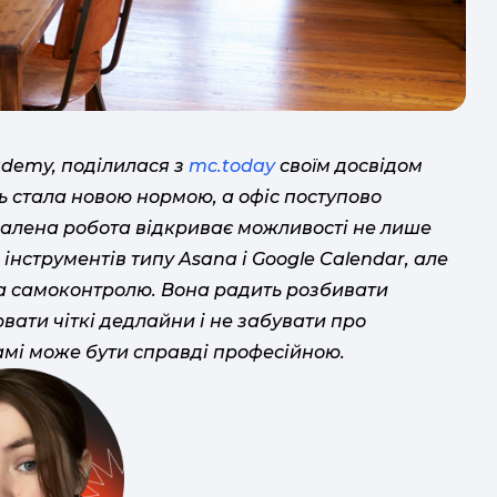
ademy, поділилася з
mc.today
своїм досвідом
сть стала новою нормою, а офіс поступово
са
ддалена робота відкриває можливості не лише
нструментів типу Asana і Google Calendar, але
та самоконтролю. Вона радить розбивати
вати чіткі дедлайни і не забувати про
жамі може бути справді професійною.