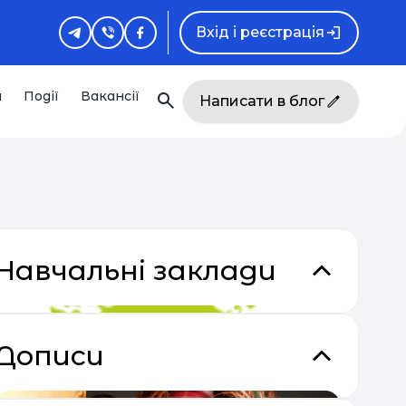
Вхід і реєстрація
и
Події
Вакансії
Написати в блог
Навчальні заклади
Дописи
кладки