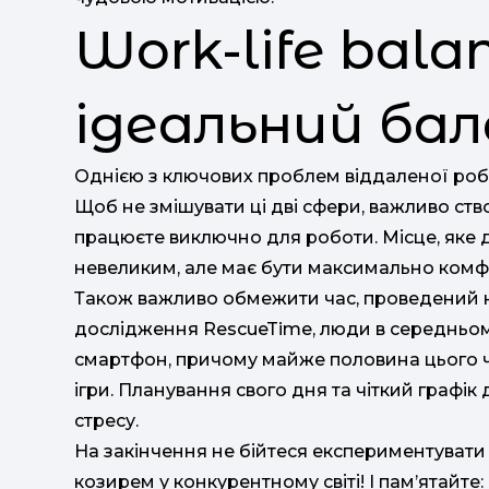
Work-life bala
ідеальний бал
Однією з ключових проблем віддаленої роб
Щоб не змішувати ці дві сфери, важливо ств
працюєте виключно для роботи. Місце, яке
невеликим, але має бути максимально комф
Також важливо обмежити час, проведений на
дослідження RescueTime, люди в середньом
смартфон, причому майже половина цього ча
ігри. Планування свого дня та чіткий графі
стресу.
На закінчення не бійтеся експериментувати
козирем у конкурентному світі! І пам’ятайте: