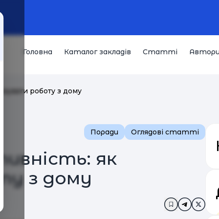
Головна
Каталог закладів
Статті
Автор
нізувати роботу з дому
Поради
Оглядові статті
ивність: як
ту з дому
Додати в за