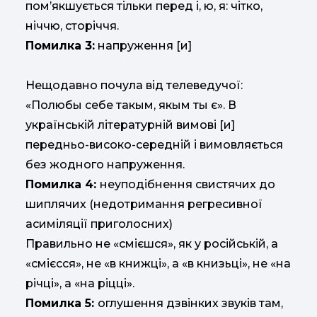
помʼякшується тільки перед і, ю, я: чітко,
ніччю, сторіччя.
Помилка 3:
напруження [и]
Нещодавно почула від телеведучої:
«Полюбы себе такым, якым ты є». В
українській літературній вимові [и]
передньо-високо-середній і вимовляється
без жодного напруження.
Помилка 4:
неуподібнення свистячих до
шиплячих (недотримання регресивної
асиміляції приголосних)
Правильно не «смієшся», як у російській, а
«смієсся», не «в книжці», а «в книзьці», не «на
річці», а «на ріцці».
Помилка 5:
оглушення дзвінких звуків там,