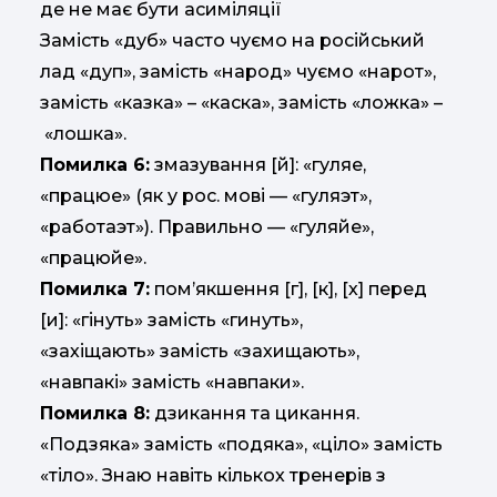
де не має бути асиміляції
Замість «дуб» часто чуємо на російський
лад «дуп», замість «народ» чуємо «нарот»,
замість «казка» – «каска», замість «ложка» –
«лошка».
Помилка 6:
змазування [й]: «гуляе,
«працюе» (як у рос. мові — «гуляэт»,
«работаэт»). Правильно — «гуляйе»,
«працюйе».
Помилка 7:
помʼякшення [г], [к], [х] перед
[и]: «гінуть» замість «гинуть»,
«захіщають» замість «захищають»,
«навпакі» замість «навпаки».
Помилка 8:
дзикання та цикання.
«Подзяка» замість «подяка», «ціло» замість
«тіло». Знаю навіть кількох тренерів з