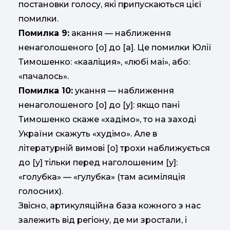
постановки голосу, які припускаються цієї
помилки.
Помилка 9:
акання — наближення
ненаголошеного [о] до [а]. Це помилки Юлії
Тимошенко: «кааліция», «любі маі», або:
«пачалось».
Помилка 10:
укання — наближення
ненаголошеного [о] до [у]: якщо пані
Тимошенко скаже «хадімо», то на заході
України скажуть «худімо». Але в
літературній вимові [о] трохи наближується
до [у] тільки перед наголошеним [у]:
«голубка» — «гулубка» (там асиміляція
голосних).
Звісно, артикуляційна база кожного з нас
залежить від регіону, де ми зростали, і