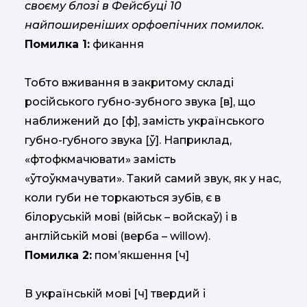
своєму блозі в Фейсбуці 10
найпоширеніших орфоепічних помилок.
Помилка 1:
фикання
Тобто вживання в закритому складі
російського губно-зубного звука [в], що
наближений до [ф], замість українського
губно-губного звука [ў]. Наприклад,
«фтофкмачювати» замість
«ўтоўкмачувати». Такий самий звук, як у нас,
коли губи не торкаються зубів, є в
білоруській мові (військ – войскаў) і в
англійській мові (верба – willow).
Помилка 2:
помʼякшення [ч]
В українській мові [ч] твердий і