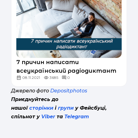
7 причин написати
всеукраїнський радіодиктант
08.11.2021
3685
0
Джерело фото
Depositphotos
Приєднуйтесь до
нашої
сторінки
і
групи
у Фейсбуці,
спільнот у
Viber
та
Telegram