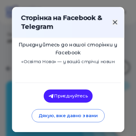
Сторінка на Facebook &
Telegram
Головна
/
Статті
/
Суспільне Мовлення оголосило
дату Радіодиктанту національної єдності 2024
Приєднуйтесь до нашої сторінки у
Facebook
«Освіта Нова» — у вашій стрічці новин
Приєднуйтесь
Дякую, вже давно з вами