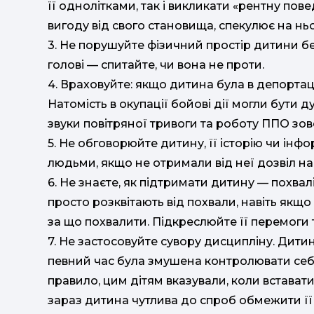
її однолітками, так і викликати «рентну по
вигоду від свого становища, спекулює на ньом
3. Не порушуйте фізичний простір дитини бе
голові — спитайте, чи вона не проти.
4. Враховуйте: якщо дитина була в депортації
Натомість в окупації бойові дії могли бути 
звуки повітряної тривоги та роботу ППО зовсі
5. Не обговорюйте дитину, її історію чи інф
людьми, якщо не отримали від неї дозвіл на
6. Не знаєте, як підтримати дитину — похвалі
просто розквітають від похвали, навіть якщ
за що похвалити. Підкреслюйте її перемоги т
7. Не застосовуйте сувору дисципліну. Дити
певний час була змушена контролювати себе
правило, цим дітям вказували, коли вставати
зараз дитина чутлива до спроб обмежити її