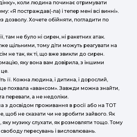
ведінку», коли людина починає отримувати
у: «Я постраждав(-ла) і тепер мені всі винні».
з дозволу. Хочете обійняти, погладити по
, там не було ні сирен, ні ракетних атак.
дуже щільними, тому діти можуть реагувати на
м не так, як ті, що вже звикли до сирен.
ормацію, яку вона вам довірила, з іншими
 це.
ть її. Кожна людина, і дитина, і дорослий,
о це похвала «авансом». Завжди можна знайти,
а переваги, а не недоліки.
на з досвідом проживання в росії або на ТОТ
, щоб не сказати чи не зробити зайвого. Як
, яку музику слухати, як розмовляти тощо. Тому
 свободу пересувань і висловлювань.