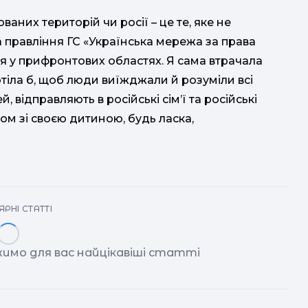
них територій чи росії – це те, яке не
а правління ГС «Українська мережа за права
ся у прифронтових областях. Я сама втрачала
хотіла б, щоб люди виїжджали й розуміли всі
й, відправляють в російські сім’ї та російські
ом зі своєю дитиною, будь ласка,
РНІ СТАТТІ
имо для вас найцікавіші статті