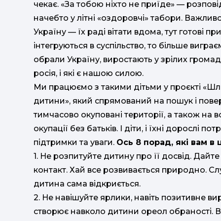
чекає. «За тобою ніхто не приїде» — розпові
начебто у літні «оздоровчі» табори. Важлив
Україну — їх раді вітати вдома, тут готові 
інтегруються в суспільство, то більше виграє
обрали Україну, виростають у зрілих громад
росія, і які є нашою силою.
Ми працюємо з такими дітьми у проєкті «Шл
дитини», який спрямований на пошук і пове
тимчасово окуповані території, а також на в
окупації без батьків. І діти, і їхні дорослі п
підтримки та уваги.
Ось 8 порад, які вам в
1. Не розпитуйте дитину про її досвід. Дайт
контакт. Хай все розвивається природно. Слу
дитина сама відкриється.
2. Не навішуйте ярлики, навіть позитивне в
створює навколо дитини ореол обраності. В