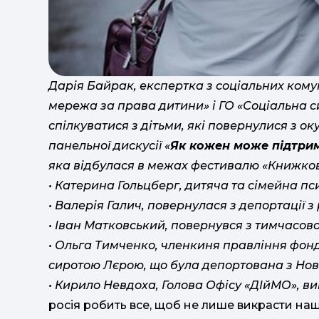
Дарія Байрак, експертка з соціальних кому
мережа за права дитини» і ГО «Соціальна с
спілкуватися з дітьми, які повернулися з ок
панельної дискусії «
Як кожен може підтрим
яка відбулася в межах фестивалю «Книжков
• Катерина Гольцберг, дитяча та сімейна п
• Валерія Галич, повернулася з депортації з 
• Іван Матковський, повернувся з тимчасово
• Ольга Тимченко, членкиня правління фонду
сиротою Лєрою, що була депортована з Нов
• Кирило Невдоха, Голова Офісу «ДІйМО», ви
росія робить все, щоб не лише викрасти наши