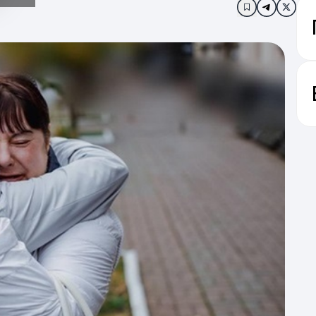
Додати в за
ва