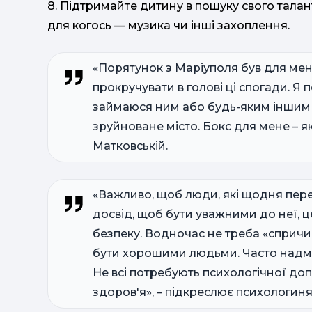
8. Підтримайте дитину в пошуку свого талант
для когось — музика чи інші захоплення.
«Порятунок з Маріуполя був для мен
прокручувати в голові ці спогади. Я
займаюся ним або будь-яким іншим 
зруйноване місто. Бокс для мене – як
Матковській.
«Важливо, щоб люди, які щодня пере
досвід, щоб бути уважними до неї, ц
безпеку. Водночас не треба «спричи
бути хорошими людьми. Часто надмір
Не всі потребують психологічної доп
здоров'я», – підкреслює психологин