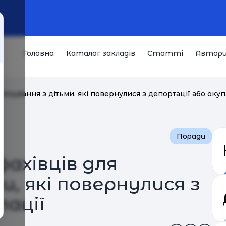
Головна
Каталог закладів
Статті
Автор
пілкування з дітьми, які повернулися з депортації або окуп
Поради
фахівців для
и, які повернулися з
пації