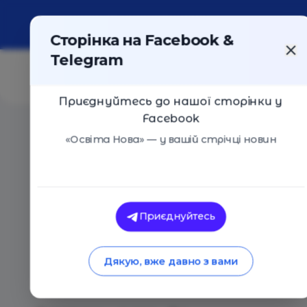
Про портал
Реклама
Контакти
Сторінка на Facebook &
Telegram
Приєднуйтесь до нашої сторінки у
Facebook
Головна
/
Статті
/
8 рекомендацій від фахівців для с
«Освіта Нова» — у вашій стрічці новин
Освіта Нова
8 рекомендацій від 
Приєднуйтесь
спілкування з дітьм
Дякую, вже давно з вами
депортації або оку