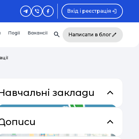
Вхід і реєстрація
и
Події
Вакансії
Написати в блог
ації
Навчальні заклади
Дописи