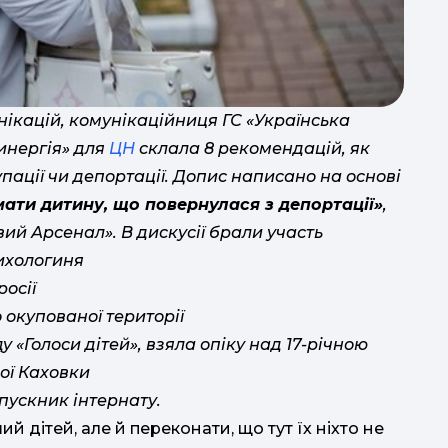
по
нікацій, комунікаційниця ГС «Українська
инергія» для
ЦН
склала 8 рекомендацій, як
упації чи депортації. Допис написано на основі
мови В
ати дитину, що повернулася з депортації»
,
п
ий Арсенал». В дискусії брали участь
сихологиня
росії
Д
 окупованої території
 «Голоси дітей», взяла опіку над 17-річною
ш
ОФІС 
ої Каховки
пускник інтернату.
й дітей, але й переконати, що тут їх ніхто не