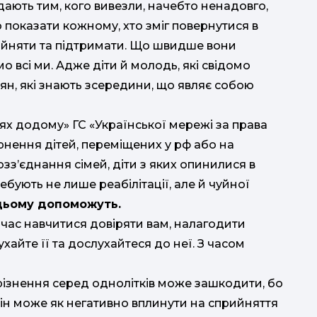
дають тим, кого вивезли, начебто ненадовго,
о показати кожному, хто зміг повернутися в
прийняти та підтримати. Що швидше вони
мо всі ми. Адже діти й молодь, які свідомо
ян, які знають зсередини, що являє собою
ях додому» ГС «Української мережі за права
рнення дітей, переміщених у рф або на
озз’єднання сімей, діти з яких опинилися в
отребують не лише реабілітації, але й чуйної
 цьому допоможуть.
е час навчитися довіряти вам, налагодити
хайте її та дослухайтеся до неї. З часом
ирізнення серед однолітків може зашкодити, бо
ін може як негативно вплинути на сприйняття