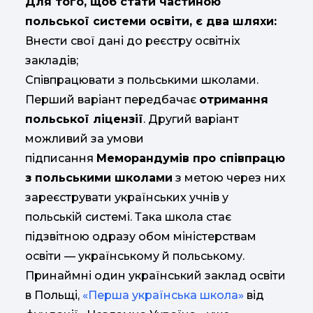
Для того, щоб стати частиною
польської системи освіти, є два шляхи:
Внести свої дані до реєстру освітніх
закладів;
Співпрацювати з польськими школами.
Перший варіант передбачає
отримання
польської ліцензії
. Другий варіант
можливий за умови
підписання
Меморандумів про співпрацю
з польськими школами
з метою через них
зареєструвати українських учнів у
польській системі. Така школа стає
підзвітною одразу обом міністерствам
освіти — українському й польському.
Принаймні один український заклад освіти
в Польщі,
«Перша українська школа»
від