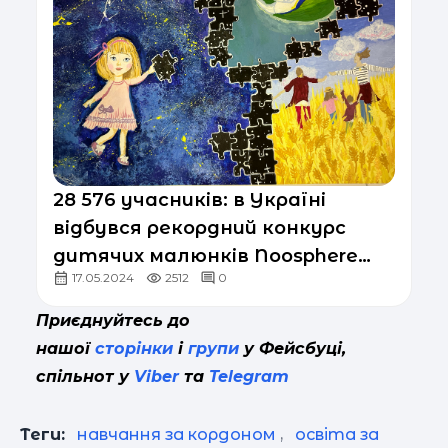
28 576 учасників: в Україні
відбувся рекордний конкурс
дитячих малюнків Noosphere
17.05.2024
2512
0
Space Art Challenge
Приєднуйтесь до
нашої
сторінки
і
групи
у Фейсбуці,
спільнот у
Viber
та
Telegram
Теги:
навчання за кордоном
,
освіта за