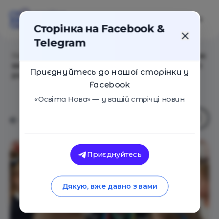
Сторінка на Facebook &
Telegram
Головна
/
Статті
/
Українським школам у Польщі стає
важко працювати через нове законодавство – чи є
Приєднуйтесь до нашої сторінки у
рішення
Facebook
«Освіта Нова» — у вашій стрічці новин
Приєднуйтесь
Дякую, вже давно з вами