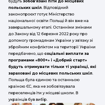
будуть
зобов’язані піти до місцевих
польських шкіл
. Відповідний
законопроєкт готує Міністерство
національної освіти Польщі й він вже на
завершальному етапі. Останніми змінами
до Закону від 12 березня 2022 року про
допомогу громадянам України у зв’язку зі
збройним конфліктом на території України
передбачено, що
соціальні виплати за
програмами «800+» і «Добрий старт»
будуть отримувати тільки ті українці, які
зараховані до місцевих польських шкіл
.
Польща була єдиною та останньою
країною ЄС, яка не зобов’язувала
переселенців іти у місцеві школи. В
українців був вибір.