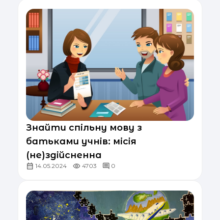
Знайти спільну мову з
батьками учнів: місія
(не)здійсненна
14.05.2024
4703
0