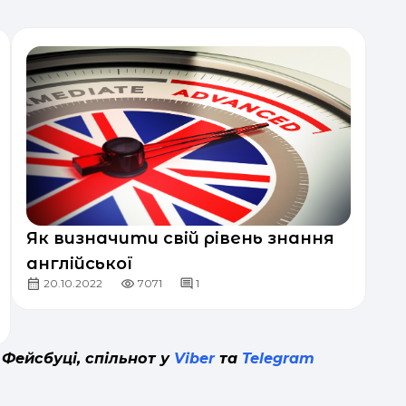
Як визначити свій рівень знання
англійської
20.10.2022
7071
1
 Фейсбуці, спільнот у
Viber
та
Telegram