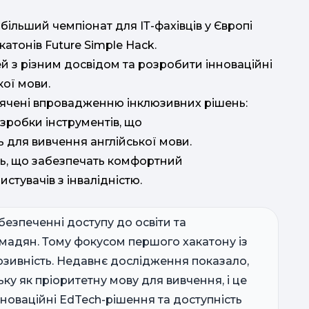
більший чемпіонат для ІТ-фахівців у Європі
д
катонів Future Simple Hack.
й з різним досвідом та розробити інноваційні
та ін
ої мови.
ячені впровадженню інклюзивних рішень:
зробки інструментів, що
для вивчення англійської мови.
нь, що забезпечать комфортний
тувачів з інвалідністю.
езпеченні доступу до освіти та
омадян. Тому фокусом першого хакатону із
клюзивність. Недавнє дослідження показало,
ку як пріоритетну мову для вивчення, і це
Інноваційні EdTech-рішення та доступність