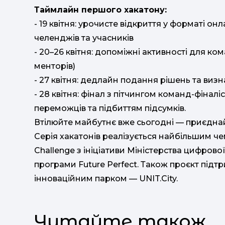
Таймлайн першого хакатону:
- 19 квітня: урочисте відкриття у форматі 
челенджів та учасників
- 20–26 квітня: допоміжні активності для ком
менторів)
- 27 квітня: дедлайн подання рішень та визн
- 28 квітня: фінал з пітчингом команд-фіналі
переможців та підбиттям підсумків.
Втілюйте майбутнє вже сьогодні — приєднай
Серія хакатонів реалізується найбільшим че
Challenge з ініціативи Міністерства цифров
програми Future Perfect. Також проєкт підт
інноваційним парком — UNIT.City.
Читайте також