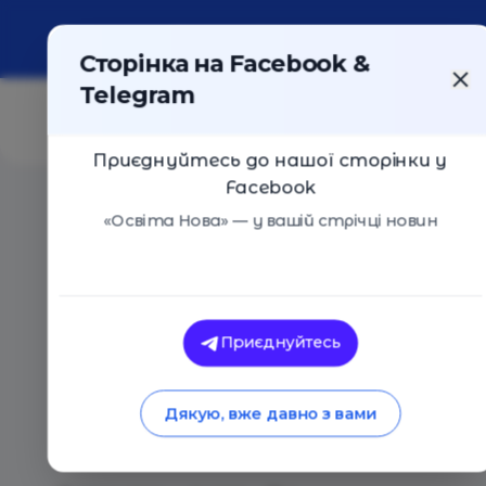
Про портал
Реклама
Контакти
Сторінка на Facebook &
Telegram
Приєднуйтесь до нашої сторінки у
Facebook
Головна
/
Статті
/
Маєте інноваційні ШІ- та EdTech-р
«Освіта Нова» — у вашій стрічці новин
Освіта Нова
Маєте інноваційні 
Приєднуйтесь
рішення для вивченн
Дякую, вже давно з вами
Чекаємо вас на хак