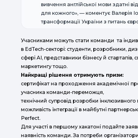
вивчення англійської мови здатні від
для кожного», — коментує Валерія І
трансформації України з питань євро
Учасниками можуть стати команди та індивіду
в EdTech-секторі: студенти, розробники, диза
сфері AI, представники бізнесу й стартапів, 
маркетингу тощо.
Найкращі рішення отримують призи:
сертифікат на проходження академічної про
учасника команди-переможця,
технічний супровід розробки інклюзивного п
можливість інтеграції в майбутні партнерсь
Perfect.
Для участі в першому хакатоні подайте заяв
наявність команди. За потреби організатор