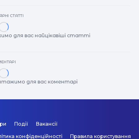
РНІ СТАТТІ
имо для вас найцікавіші статті
ЕНТАРІ
антажимо для вас коментарі
ори
Події
Вакансії
ітика конфіденційності
Правила користування