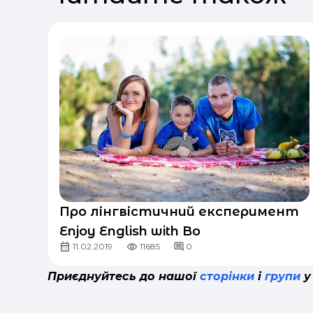
Про лінгвістичний експеримент
Enjoy English with Bo
11.02.2019
11685
0
Приєднуйтесь до нашої
сторінки
і
групи
у