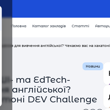
Головна
Каталог закладів
Статті
Автор
ішення для вивчення англійської? Чекаємо вас на хакатоні
Новини
ШІ- та EdTech-
я англійської?
атоні DEV Challenge