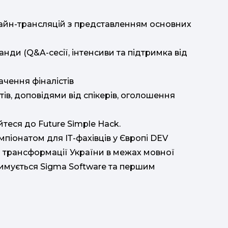
онлайн-трансляцій з представленням основних
анди (Q&A-сесії, інтенсиви та підтримка від
ачення фіналістів
стів, доповідями від спікерів, оголошення
теся до Future Simple Hack.
мпіонатом для ІТ-фахівців у Європі DEV
ої трансформації України в межах мовної
римується Sigma Software та першим