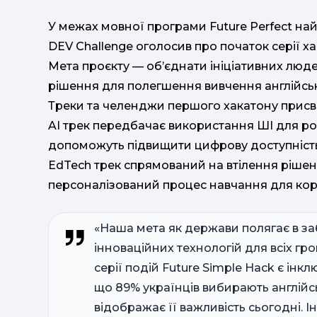
У межах мовної програми Future Perfect най
DEV Challenge оголосив про початок серії ха
Мета проєкту — об’єднати ініціативних люде
рішення для полегшення вивчення англійськ
Треки та челенджи першого хакатону присв
AI трек передбачає використання ШІ для ро
допоможуть підвищити цифрову доступність 
EdTech трек спрямований на втілення ріше
персоналізований процес навчання для корис
«Наша мета як держави полягає в заб
інноваційних технологій для всіх гр
серії подій Future Simple Hack є ін
що 89% українців вибирають англійсь
відображає її важливість сьогодні. 