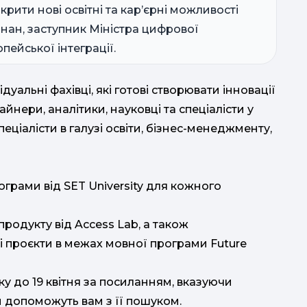
крити нові освітні та кар’єрні можливості
онан, заступник Міністра цифрової
пейської інтеграції.
альні фахівці, які готові створювати інновації
йнери, аналітики, науковці та спеціалісти у
спеціалісти в галузі освіти, бізнес-менеджменту,
грами від SET University для кожного
родукту від Access Lab, а також
кі проєкти в межах мовної програми Future
ку до 19 квітня за посиланням, вказуючи
и допоможуть вам з її пошуком.