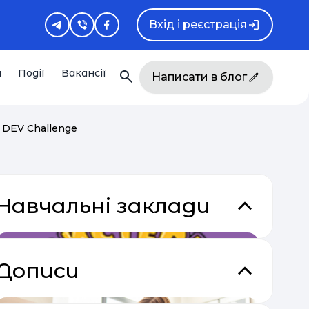
Вхід і реєстрація
и
Події
Вакансії
Написати в блог
 DEV Challenge
Навчальні заклади
Дописи