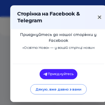
Про портал
Реклама
Контакти
Сторінка на Facebook &
Telegram
Приєднуйтесь до нашої сторінки у
Facebook
Головна
/
Статті
/
20 днів в Маріуполі: де подивитис
«Освіта Нова» — у вашій стрічці новин
Освіта Нова
20 днів в Маріуполі
Приєднуйтесь
онлайн
Дякую, вже давно з вами
26.03.2024
3606
0