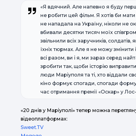
«Я вдячний. Але напевно я буду перш
не робити цей фільм. Я хотів би мати
не нападала на Україну, ніколи не о
вбивали десятки тисяч моїх співгром
звільнили всіх заручників, солдатів, 
їхніх тюрмах. Але я не можу змінити
всі разом, ви і я, ми зараз серед н
зробити так, щоби історію виправити
люди Маріуполя та ті, хто віддали св
кіно формує спогади, спогади форму
час отримання премії «Оскар» у Лос
«20 днів у Маріуполі» тепер можна перегляну
відеоплатформах:
Sweet.TV
Megogo