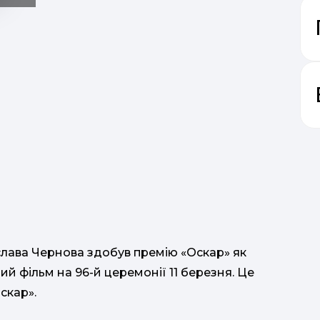
слава Чернова здобув премію «Оскар» як
фільм на 96-й церемонії 11 березня. Це
скар».