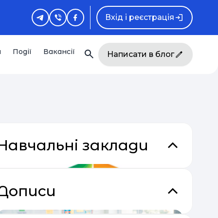
Вхід і реєстрація
и
Події
Вакансії
Написати в блог
Навчальні заклади
Дописи
кладки