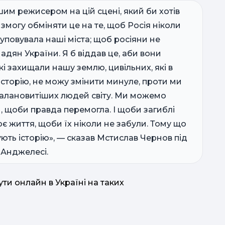
им режисером на цій сцені, який би хотів
 змогу обміняти це на те, щоб Росія ніколи
куповувала наші міста; щоб росіяни не
адян України. Я б віддав це, аби вони
які захищали нашу землю, цивільних, які в
 історію, не можу змінити минуле, проти ми
о
айталановитіших людей світу. Ми можемо
8.
, щоби правда перемогла. І щоби загиблі
оє життя, щоби їх ніколи не забули. Тому що
ють історію», — сказав Мстислав Чернов під
у
-Анджелесі.
м
ти онлайн в Україні на таких