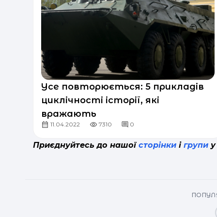
Усе повторюється: 5 прикладів
циклічності історії, які
вражають
11.04.2022
7310
0
Приєднуйтесь до нашої
сторінки
і
групи
у
ПОПУЛЯ