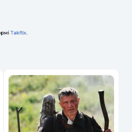
формі
Takflix
.