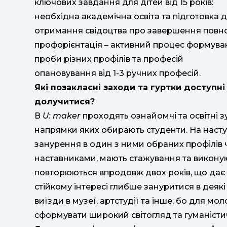
ключових завдання для дітей від 15 років:
необхідна академічна освіта та підготовка 
отримання свідоцтва про завершення повної
профорієнтація – активний процес формуван
проби різних профілів та професій
опановування від 1-3 ручних професій
Які позакласні заходи та гуртки доступні 
долучитися?
В
U: maker
проходять ознайомчі та освітні з
напрямки яких обирають студенти. На наст
занурення в один з ними обраних профілів 
наставниками, мають стажування та виконую
повторюються впродовж двох років, що дає 
стійкому інтересі глибше зануритися в деякі
виїзди в музеї, артстудії та інше, бо для м
сформувати широкий світогляд та гуманістич