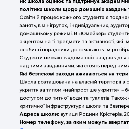
Як школа оцінює та підтримує академічни
політика школи щодо домашніх завдань 
Освітній процес кожного студента є поєдн
занять, в мінігрупах, індивідуальних, аудит
домашньому режимі. В «Юмейкер» студенти 
акцентом на ті предмети та активності, які їм
особисті порадники допомагають їм розібрат
Студенти не мають «домашніх завдань для в
над тими завданнями, які стоять перед ним
Які безпекові заходи вживаються на тери
Школа розташована на власній території з 
укриття за типом «найпростіше укриття» – б
доступом до питної води та туалетів. Тако
критичної інфраструктури школи та безпереб
Адреса школи:
вулиця Родини Крістерів, 20
Номер телефону, за яким можуть звертат