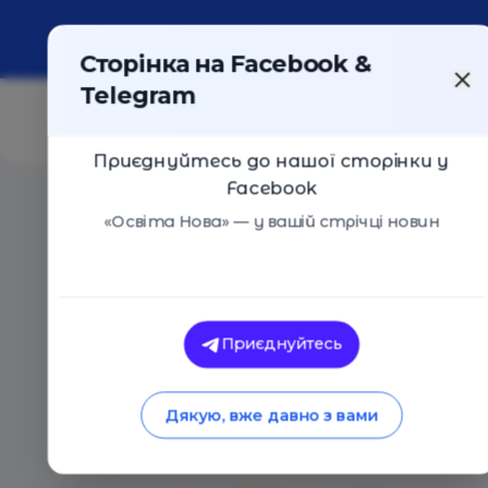
Про портал
Реклама
Контакти
Сторінка на Facebook &
Telegram
Приєднуйтесь до нашої сторінки у
Facebook
Головна
/
Статті
/
Огляд приватних шкіл Подільсько
«Освіта Нова» — у вашій стрічці новин
Освіта Нова
Огляд приватних шк
Приєднуйтесь
району Києва
Дякую, вже давно з вами
03.12.2023
3845
0