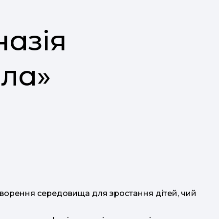
назія
ола»
творення середовища для зростання дітей, чий