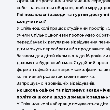
Органічне зростання й збагачення середови
себе і навчаються обирати, щоб в міру доро
Які позакласні заходи та гуртки доступні 
долучитися?
У Спільношколі працює студійний простір «С
Учням Спільношколи ми пропонуємо обрати 
передбачає їх регулярне відвідування певни
діти можуть переобрати або продовжити ві
Загалом для дітей віком від 4 до 16 років м
дахом» на будь-який смак. Студійний прості
форматі офлайн за напрямками: фізична актив
когнітивний розвиток, мовні навички.
Запрошуємо й зовнішніх відвідувачів.
Як школа оцінює та підтримує академічни
політика школи щодо домашніх завдань 
У Спільношколі найкраще почуваються діти