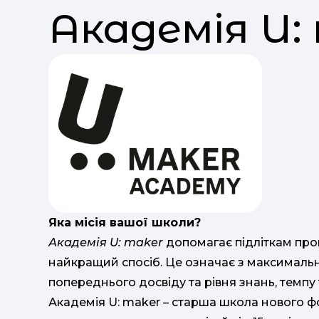
Академія U:
Яка місія вашої школи?
Академія U: maker
допомагає підліткам прой
найкращий спосіб. Це означає з максималь
попереднього досвіду та рівня знань, темпу 
Академія U: maker – старша школа нового ф