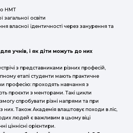
до НМТ
 загальної освіти
ня власної ідентичності через занурення та
.
для учнів, і як діти можуть до них
устрічі з представниками різних професій,
упному етапі студенти мають практичне
чи професію: проходять навчання з
ть проєкти з менторами. Такі цикли
змогу спробувати різні напрями та при
 з них. Також Академія влаштовує походи в ліс,
олодих людей є важливим в цьому віці
ні ціннісні орієнтири.