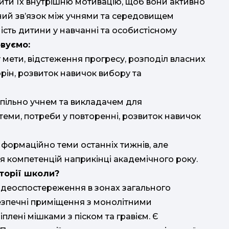
рити їх внутрішню мотивацію, щоб вони активно
ний зв’язок між учнями та середовищем
ість дитини у навчанні та особистісному
овуємо:
 мети, відстеження прогресу, розподіл власних
орін, розвиток навичок вибору та
спільно учнем та викладачем для
теми, потреби у повторенні, розвиток навичок
інформаційно теми останніх тижнів, але
я компетенцій наприкінці академічного року.
торії школи?
відеоспостереження в зонах загального
безпечні приміщення з монолітними
плені мішками з піском та гравієм. Є