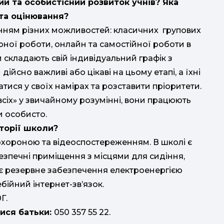
й та особистісний розвиток учнів? Яка
та оцінювання?
анням різних можливостей: класичних групових
орної роботи, онлайн та самостійної роботи в
складають свій індивідуальний графік з
 дійсно важливі або цікаві на цьому етапі, а їхні
ися у своїх намірах та розставити пріоритети.
сіх» у звичайному розумінні, вони працюють
и особисто.
торії школи?
охороною та відеоспостереженням. В школі є
езпечні приміщення з місцями для сидіння,
ж є резервне забезпечення електроенергією
ійний інтернет-зв’язок.
Г.
ися батьки:
050 357 55 22.