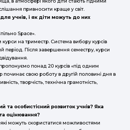
ща, в атмосфері якого діти стають гідними
слішання привносити краще у світ.
для учнів, і як діти можуть до них
пільно Space».
курси на триместр. Система вибору курсів
й період. Після завершення семестру, курси
двідування.
и пропонуємо понад 20 курсів «під одним
р починає свою роботу в другій половині дня в
ність, творчість, технічна грамотність,
й та особистісний розвиток учнів? Яка
та оцінювання?
, які можуть скористатися можливостями