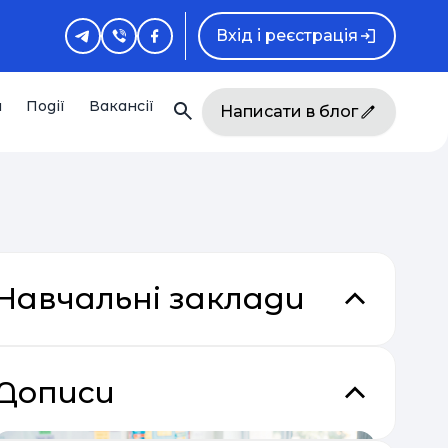
Вхід і реєстрація
и
Події
Вакансії
Написати в блог
Навчальні заклади
Дописи
кладки