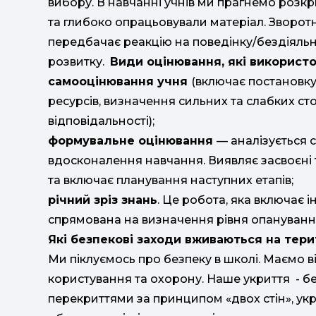
вибору. В навчанні учнів ми прагнемо розк
та глибоко опрацьовували матеріал. Зворот
передбачає реакцію на поведінку/бездіяльн
розвитку.
Види оцінювання, які використ
самооцінювання учня
(включає постановку
ресурсів, визначення сильних та слабких ст
відповідальності);
формувальне оцінювання
— аналізується 
вдосконалення навчання. Виявляє засвоєні 
та включає планування наступних етапів;
річний зріз знань
. Це робота, яка включає 
спрямована на визначення рівня опануванн
Які безпекові заходи вживаються на тери
Ми піклуємось про безпеку в школі. Маємо 
користування та охорону. Наше укриття - 
перекриттями за принципом «двох стін», укрі