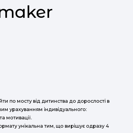
 maker
2
кла
Д
в
ти по мосту від дитинства до дорослості в
ним урахуванням індивідуального:
та мотивації.
ормату унікальна тим, що вирішує одразу 4