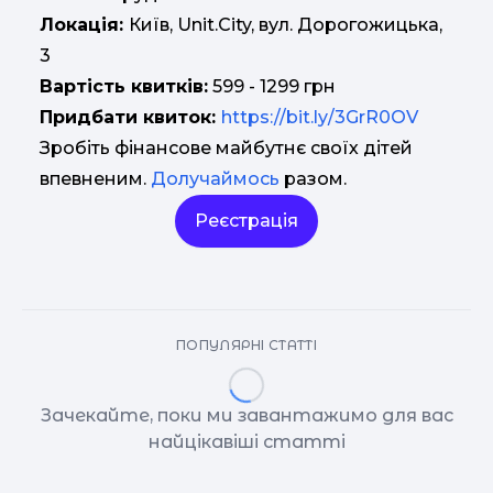
Локація:
Київ, Unit.City, вул. Дорогожицька,
3
Вартість квитків:
599 - 1299 грн
Придбати квиток:
https://bit.ly/3GrR0OV
Зробіть фінансове майбутнє своїх дітей
впевненим.
Долучаймось
разом.
Реєстрація
ПОПУЛЯРНІ СТАТТІ
Зачекайте, поки ми завантажимо для вас
найцікавіші статті