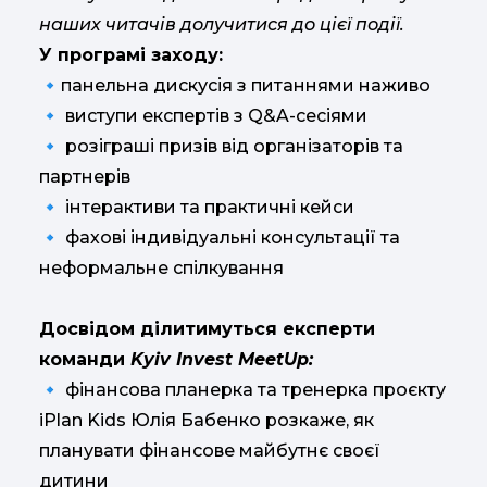
наших читачів долучитися до цієї події.
У програмі заходу:
🔹панельна дискусія з питаннями наживо
🔹 виступи експертів з Q&A-сесіями
🔹 розіграші призів від організаторів та
партнерів
🔹 інтерактиви та практичні кейси
🔹 фахові індивідуальні консультації та
неформальне спілкування
Досвідом ділитимуться експерти
команди
Kyiv Invest MeetUp:
🔹 фінансова планерка та тренерка проєкту
iPlan Kids Юлія Бабенко розкаже, як
планувати фінансове майбутнє своєї
дитини