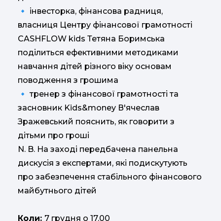
🔹 інвесторка, фінансова радниця,
власниця Центру фінансової грамотності
CASHFLOW kids Тетяна Боримська
поділиться ефективними методиками
навчання дітей різного віку основам
поводження з грошима
🔹 тренер з фінансової грамотності та
засновник Kids&money В'ячеслав
Зражевський пояснить, як говорити з
дітьми про гроші
N. B. На заході передбачена панельна
дискусія з експертами, які подискутують
про забезпечення стабільного фінансового
майбутнього дітей
Коли:
7 грудня о 17.00