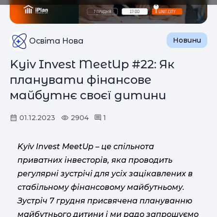
Новини
Освіта Нова
Kyiv Invest MeetUp #22: Як
планувати фінансове
майбутнє своєї дитини
01.12.2023
2904
1
Kyiv Invest MeetUp – це спільнота
приватних інвесторів, яка проводить
регулярні зустрічі для усіх зацікавлених в
стабільному фінансовому майбутньому.
Зустріч 7 грудня присвячена плануванню
майбутнього дитини і ми радо запрошуємо