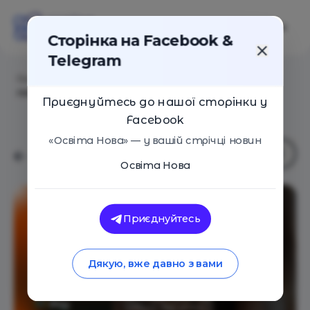
Сторінка на Facebook &
Telegram
Головна
/
Статті
/
Kyiv Invest MeetUp #22: Як
планувати фінансове майбутнє своєї дитини
Приєднуйтесь до нашої сторінки у
Facebook
«Освіта Нова» — у вашій стрічці новин
Освіта Нова
Приєднуйтесь
Дякую, вже давно з вами