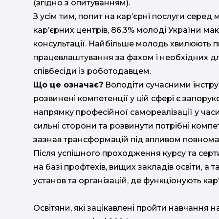
(згідно з опитуванням).
З усім тим, попит на кар’єрні послуги серед 
кар’єрних центрів, 86,3% молоді України маю
консультації. Найбільше молодь хвилюють 
працевлаштування за фахом і необхідних д
співбесіди із роботодавцем.
Що це означає?
Володіти сучасними інстру
розвинені компетенції у цій сфері є запору
напрямку професійної самореалізації у часи
сильні сторони та розвинути потрібні компе
зазнав трансформацій під впливом повном
Після успішного проходження курсу та серти
на базі профтехів, вищих закладів освіти, 
установ та організацій, де функціонують кар
Освітяни, які зацікавлені пройти навчання н