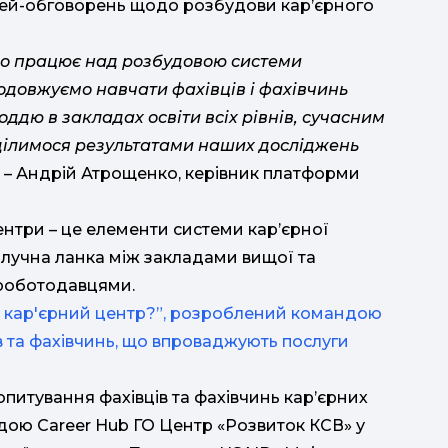
річей-обговорень щодо розбудови кар’єрного
мно працює над розбудовою системи
родовжуємо навчати фахівців і фахівчинь
лоддю в закладах освіти всіх рівнів, сучасним
 ділимося результатами наших досліджень
, – Андрій Атрощенко, керівник платформи
ентри – це елементи системи кар’єрної
олучна ланка між закладами вищої та
 роботодавцями.
и кар'єрний центр?”, розроблений командою
ів та фахівчинь, що впроваджують послуги
итування фахівців та фахівчинь кар’єрних
ндою Career Hub ГО Центр «Розвиток КСВ» у