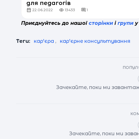
для педагогів
22.06.2022
13433
1
Приєднуйтесь до нашої
сторінки
і
групи
у
Теги:
кар'єра
,
кар'єрне консультування
ПОПУЛЯ
Зачекайте, поки ми завантаж
КОМ
Зачекайте, поки ми зав