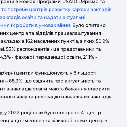
 України в межах Програми USAID «Мріємо та
та потреби центрів розвитку кар’єри закладів
 закладів освіти та надати актуальні
ня їх роботи в умовах війни.
Було опитано
єрних центрів та відділів працевлаштування
акладах з 162 населених пунктів, з яких 50.9%
ві. 53% респондентів - це представники та
,3% - фахової передвищої освіти, 21,1% -
.
р’єрні центри функціонують у більшості
нні – 68,3%, що свідчить про актуальність та
ентів-закладів освіти мають бажання створити
єнного часу та релокацію навчальних закладів,
 у 2022 році таки було створено 41 центр
денція до зменшення кількості нових центрів