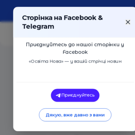
Про портал
Реклама
Контакти
Сторінка на Facebook &
Telegram
Приєднуйтесь до нашої сторінки у
Facebook
Головна
/
Статті
/
Career Hub розпочав перший в Укр
«Освіта Нова» — у вашій стрічці новин
Марія Ягодка
Career Hub розпоча
Приєднуйтесь
онлайн-курс з кар’є
Дякую, вже давно з вами
консультування дл