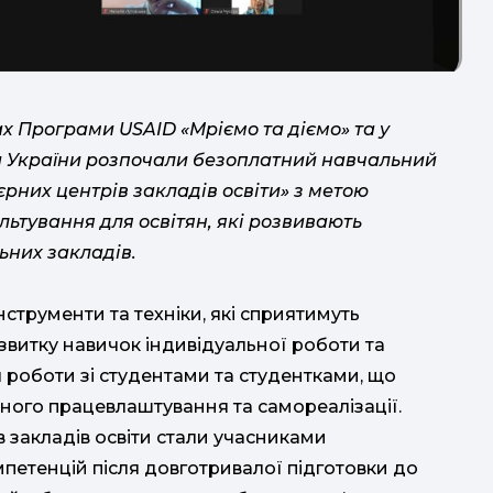
е
РО
х Програми USAID «Мріємо та діємо» та у
ки України розпочали безоплатний навчальний
єрних центрів закладів освіти» з метою
к
льтування для освітян, які розвивають
п
ьних закладів.
нструменти та техніки, які сприятимуть
звитку навичок індивідуальної роботи та
с
 роботи зі студентами та студентками, що
ного працевлаштування та самореалізації.
в закладів освіти стали учасниками
петенцій після довготривалої підготовки до