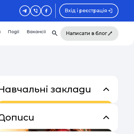
Вхід і реєстрація
и
Події
Вакансії
Написати в блог
Навчальні заклади
Дописи