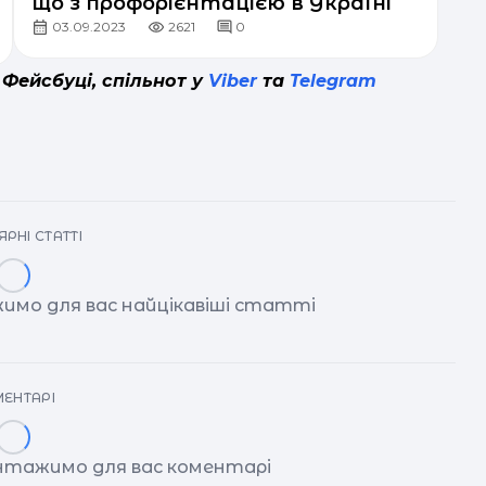
що з профорієнтацією в Україні
03.09.2023
2621
0
 Фейсбуці, спільнот у
Viber
та
Telegram
РНІ СТАТТІ
имо для вас найцікавіші статті
ЕНТАРІ
антажимо для вас коментарі