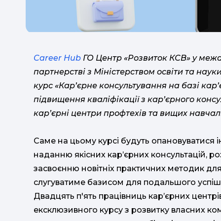
Career Hub
ГО Центр «Розвиток КСВ» у межа
партнерстві з Міністерством освіти та нау
курс «Кар’єрне консультування на базі кар’
підвищення кваліфікації з кар’єрного консу
кар’єрні центри профтехів та вищих навчал
Саме на цьому курсі будуть опановуватися і
наданню якісних кар’єрних консультацій, ро
засвоєнню новітніх практичних методик для
слугуватиме базисом для подальшого успіш
Двадцять п'ять працівниць кар’єрних центрі
ексклюзивного курсу з розвитку власних ком