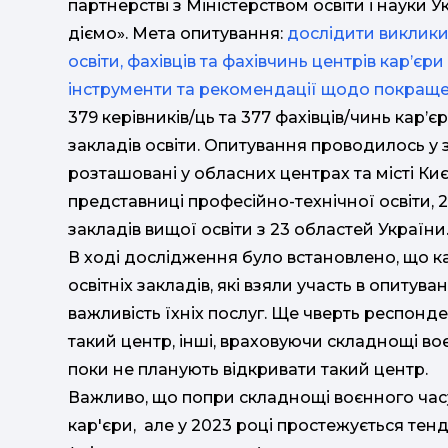
партнерстві з Міністерством освіти і науки
діємо». Мета опитування:
дослідити виклики 
освіти, фахівців та фахівчинь центрів кар’єри
інструменти та рекомендації щодо покращен
379 керівників/ць та 377 фахівців/чинь кар’
закладів освіти. Опитування проводилось у з
розташовані у обласних центрах та місті Киє
представниці професійно-технічної освіти, 24
закладів вищої освіти з 23 областей України
В ході дослідження було встановлено, що ка
освітніх закладів, які взяли участь в опитува
важливість їхніх послуг. Ще чверть респонд
такий центр, інші, враховуючи складнощі во
поки не планують відкривати такий центр.
Важливо, що попри складнощі воєнного часу,
кар'єри, але у 2023 році простежується тен