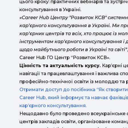
цього кроку: практичних вебінарів та зуст
консультування в Україні.
«Сareer Hub Центру "Розвиток КСВ" систе
кар’єрного консультування в Україні. Ми п
кар’єрних центрів та всіх, хто працює із мо
інструментам кар’єрного консультування і
щодо майбутнього роботи в Україні та світі”
Сareer Hub ГО Центр “Розвиток КСВ».
Цінність та актуальність курсу.
Кар’єрні ц
навігації та працевлаштування і важлива сп
професійно-технічної освіти із молоддю та
Отримати доступ до посібника “Як створит
Career Hub, який інформує та навчає фахівц
кар’єрного консультування.
Нещодавно було проведено всеукраїнське оп
центрів закладів освіти, організоване кома