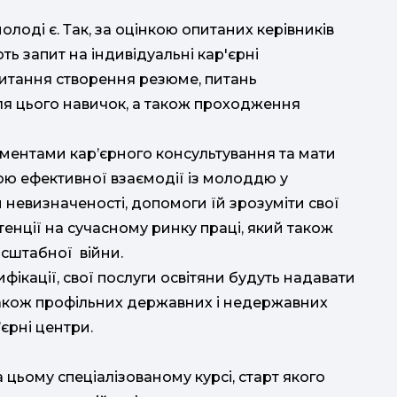
молоді є. Так, за оцінкою опитаних керівників
ть запит на індивідуальні кар'єрні
питання створення резюме, питань
ля цього навичок, а також проходження
ментами кар’єрного консультування та мати
кою ефективної взаємодії із молоддю у
 невизначеності, допомоги їй зрозуміти свої
тенції на сучасному ринку праці, який також
асштабної війни.
фікації, свої послуги освітяни будуть надавати
а також профільних державних і недержавних
’єрні центри.
а цьому спеціалізованому курсі, старт якого