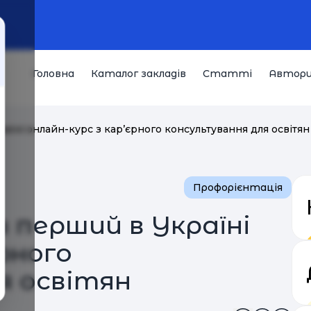
Головна
Каталог закладів
Статті
Автор
аїні онлайн-курс з кар’єрного консультування для освітян
Профорієнтація
в перший в Україні
рного
я освітян