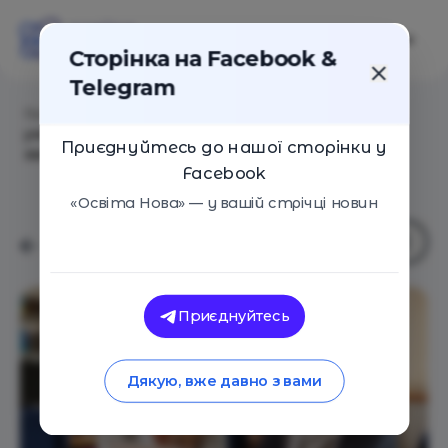
Сторінка на Facebook &
Telegram
Головна
/
Статті
/
Кар’єрні послуги для молоді в
умовах війни: що кажуть кар’єрні центри при
Приєднуйтесь до нашої сторінки у
закладах освіти?
Facebook
«Освіта Нова» — у вашій стрічці новин
Приєднуйтесь
Дякую, вже давно з вами