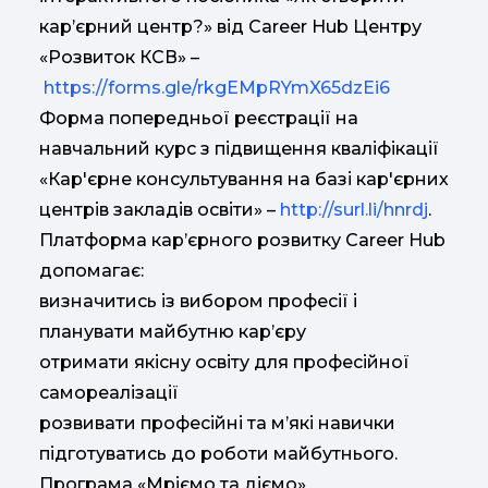
кар’єрний центр?» від Career Hub Центру
«Розвиток КСВ» –
https://forms.gle/rkgEMpRYmX65dzEi6
Форма попередньої реєстрації на
навчальний курс з підвищення кваліфікації
«Кар'єрне консультування на базі кар'єрних
центрів закладів освіти» –
http://surl.li/hnrdj
.
Платформа кар’єрного розвитку Career Hub
допомагає:
визначитись із вибором професії і
планувати майбутню кар’єру
отримати якісну освіту для професійної
самореалізації
розвивати професійні та м’які навички
підготуватись до роботи майбутнього.
Програма «Мріємо та діємо»