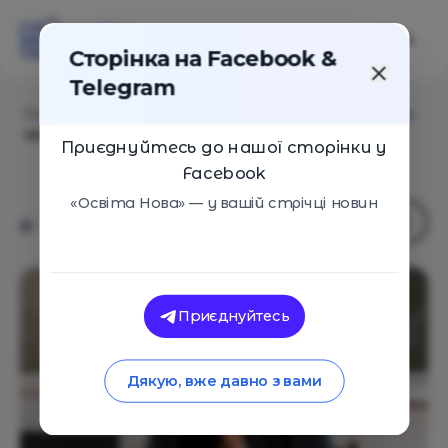
Сторінка на Facebook &
Telegram
Головна
/
Статті
/
Емоційне вигорання у вчителя. Як
запобігти та чи можливо здолати
Приєднуйтесь до нашої сторінки у
Facebook
«Освіта Нова» — у вашій стрічці новин
Приєднуйтесь
Дякую, вже давно з вами