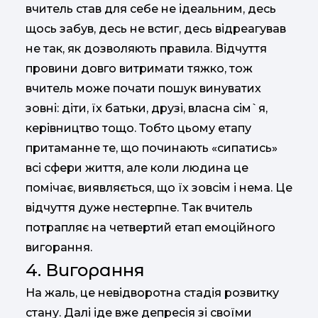
вчитель став для себе не ідеальним, десь
щось забув, десь не встиг, десь відреагував
не так, як дозволяють правила. Відчуття
провини довго витримати тяжко, тож
вчитель може почати пошук винуватих
зовні: діти, їх батьки, друзі, власна сім`я,
керівництво тощо. Тобто цьому етапу
притаманне те, що починають «сипатись»
всі сфери життя, але коли людина це
помічає, виявляється, що їх зовсім і нема. Це
відчуття дуже нестерпне. Так вчитель
потрапляє на четвертий етап емоційного
вигорання.
4. Вигорання
На жаль, це невідворотна стадія розвитку
стану. Далі іде вже депресія зі своїми