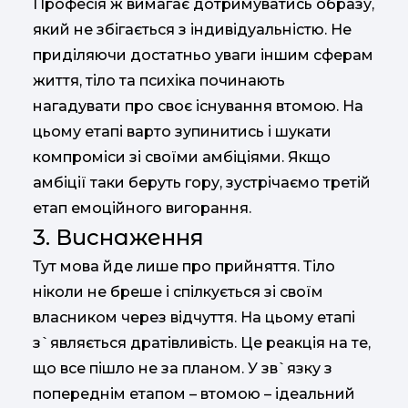
Професія ж вимагає дотримуватись образу,
який не збігається з індивідуальністю. Не
приділяючи достатньо уваги іншим сферам
життя, тіло та психіка починають
нагадувати про своє існування втомою. На
цьому етапі варто зупинитись і шукати
компроміси зі своїми амбіціями. Якщо
амбіції таки беруть гору, зустрічаємо третій
етап емоційного вигорання.
3. Виснаження
Тут мова йде лише про прийняття. Тіло
ніколи не бреше і спілкується зі своїм
власником через відчуття. На цьому етапі
з`являється дратівливість. Це реакція на те,
що все пішло не за планом. У зв`язку з
попереднім етапом – втомою – ідеальний