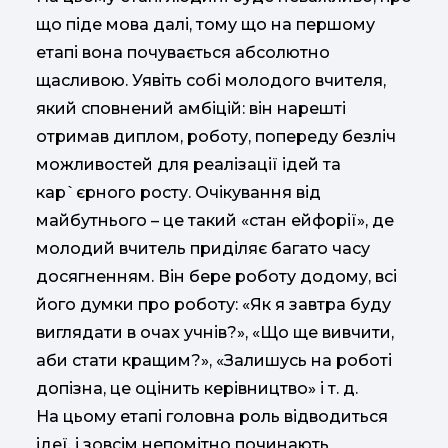
що піде мова далі, тому що на першому
етапі вона почувається абсолютно
щасливою. Уявіть собі молодого вчителя,
який сповнений амбіцій: він нарешті
отримав диплом, роботу, попереду безліч
можливостей для реалізації ідей та
кар`єрного росту. Очікування від
майбутнього – це такий «стан ейфорії», де
молодий вчитель приділяє багато часу
досягненням. Він бере роботу додому, всі
його думки про роботу: «Як я завтра буду
виглядати в очах учнів?», «Що ще вивчити,
аби стати кращим?», «Залишусь на роботі
допізна, це оцінить керівництво» і т. д.
На цьому етапі головна роль відводиться
ідеї, і зовсім непомітно починають