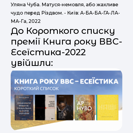
Уляна Чуба. Матуся-немовля, або жахливе
чудо перед Різдвом. - Київ: А-БА-БА-ГА-ЛА-
МА-Га, 2022
До Короткого списку
премії Книга року ВВС-
Есеїстика-2022
увійшли: