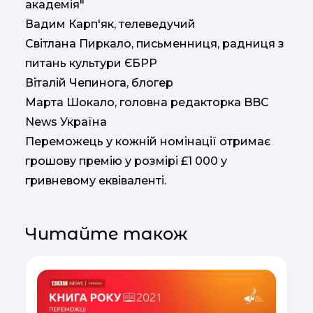
академія"
Вадим Карп'як, телеведучий
Світлана Пиркало, письменниця, радниця з
питань культури ЄБРР
Віталій Чепинога, блогер
Марта Шокало, головна редакторка BBC
News Україна
Переможець у кожній номінації отримає
грошову премію у розмірі £1 000 у
гривневому еквіваленті.
Читайте також