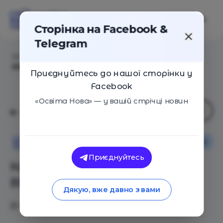
Сторінка на Facebook &
Telegram
Головна
/
Статті
/
Короткі списки Книги року
ВВС-2022
Приєднуйтесь до нашої сторінки у
Facebook
«Освіта Нова» — у вашій стрічці новин
Оглядові статті
Освіта Нова
Приєднуйтесь
Короткі списки Книги року
ВВС-2022
Дякую, вже давно з вами
06.12.2022
2776
0