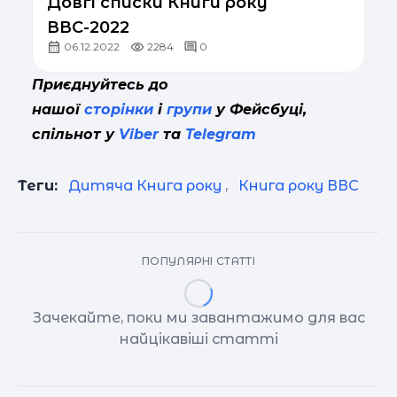
Довгі списки Книги року
ВВС-2022
06.12.2022
2284
0
Приєднуйтесь до
нашої
сторінки
і
групи
у Фейсбуці,
спільнот у
Viber
та
Telegram
Теги:
Дитяча Книга року
,
Книга року ВВС
ПОПУЛЯРНІ СТАТТІ
Зачекайте, поки ми завантажимо для вас
найцікавіші статті