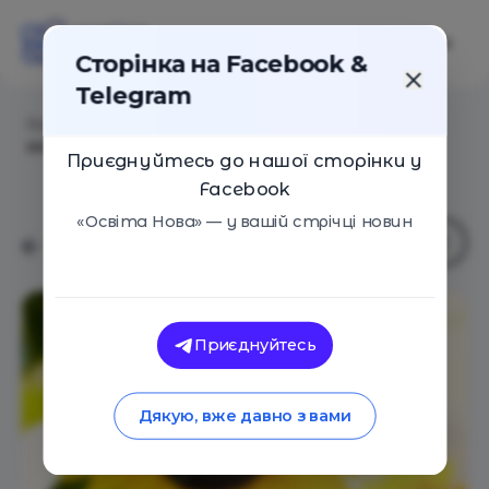
Сторінка на Facebook &
Telegram
Головна
/
Статті
/
Безкоштовні курси української
мови від Є-мова
Приєднуйтесь до нашої сторінки у
Facebook
«Освіта Нова» — у вашій стрічці новин
Приєднуйтесь
Дякую, вже давно з вами