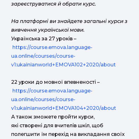
зареєструватися й обрати курс.
На платформі ви знайдете загальні курси з
вивчення української мови.
Українська за 27 уроків –
https://course.emova.language-
ua.online/courses/course-
v1:ukainianworld+EMOVA102+2020/about
22 уроки до мовної впевненості –
https://course.emova.language-
ua.online/courses/course-
v1:ukainianworld+EMOVA104+2020/about
А також зможете пройти курси,
які створені для вчителів шкіл, щоб
полегшити їм перехід на викладання своїх