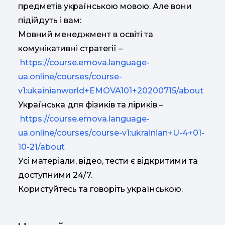
предметів українською мовою. Але вони
підійдуть і вам:
Мовний менеджмент в освіті та
комунікативні стратегії –
https://course.emova.language-
ua.online/courses/course-
v1:ukainianworld+EMOVA101+20200715/about
Українська для фізиків та ліриків –
https://course.emova.language-
ua.online/courses/course-v1:ukrainian+U-4+01-
10-21/about
Усі матеріали, відео, тести є відкритими та
доступними 24/7.
Користуйтесь та говоріть українською.