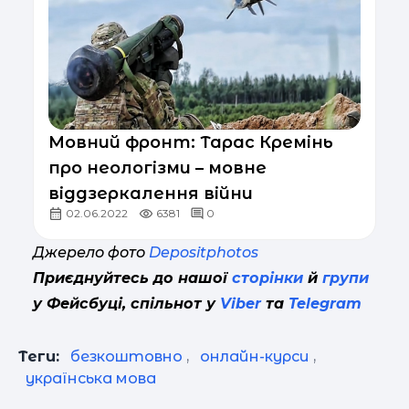
Мовний фронт: Тарас Кремінь
про неологізми – мовне
віддзеркалення війни
02.06.2022
6381
0
Джерело фото
Depositphotos
Приєднуйтесь до нашої
сторінки
й
групи
у Фейсбуці, спільнот у
Viber
та
Telegram
Теги:
безкоштовно
,
онлайн-курси
,
українська мова