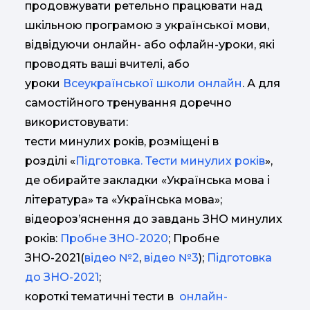
продовжувати ретельно працювати над
шкільною програмою з української мови,
відвідуючи онлайн- або офлайн-уроки, які
проводять ваші вчителі, або
уроки
Всеукраїнської школи онлайн
. А для
самостійного тренування доречно
використовувати:
тести минулих років, розміщені в
розділі «
Підготовка. Тести минулих років
»,
де обирайте закладки «Українська мова і
література» та «Українська мова»;
відеороз’яснення до завдань ЗНО минулих
років:
Пробне ЗНО-2020
; Пробне
ЗНО-2021(
відео №2
,
відео №3
);
Підготовка
до ЗНО-2021
;
короткі тематичні тести в
онлайн-