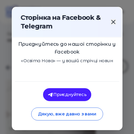
Сторінка на Facebook &
Telegram
Головна
/
Статті
/
НМТ: структура блоку української
мови, оцінювання та матеріали для підготовки
Приєднуйтесь до нашої сторінки у
Facebook
«Освіта Нова» — у вашій стрічці новин
Приєднуйтесь
Дякую, вже давно з вами