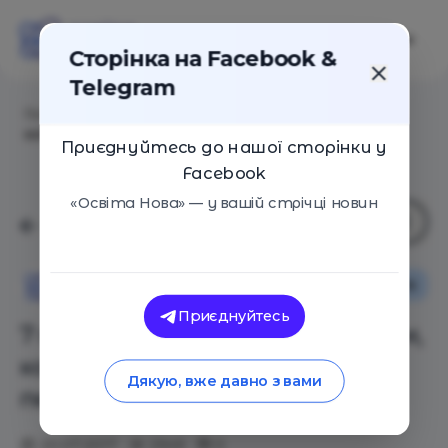
Сторінка на Facebook &
Telegram
Головна
/
Статті
/
7 привычек иностранных мам,
которые совсем не стыдно перенять
Приєднуйтесь до нашої сторінки у
Facebook
«Освіта Нова» — у вашій стрічці новин
Сім'я
Освіта Нова
Приєднуйтесь
7 привычек иностранных мам,
которые совсем не стыдно
Дякую, вже давно з вами
перенять
20.07.2017
2949
0